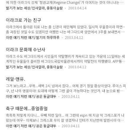
에 의한 이라크식 강제 '정권교체(Regime Change)'가 이어지는 것이 아니냐는 불
만. '우리말 다듬기 이오덕'이라고 쓰여 있는데, 우리말을 너무
안감이 확산되고 있다. 특히 조지 W 부시 미국대통령과 도널드 럼즈펠드 국방장관
다듬어서일까. 아이들용--당연한거지만--의 친절한 존대말투가
딸기가 보는 세상/인샤알라, 중동이슬람
2003.04.14
등이 잇따라 시리아, 이란 등을 겨냥해 공격적인 발언들을 쏟아내면서 중동에서는 정
오히려 감정을 퇴색시킨 것 같다.
권교체 도미노에 대한 우려가 커지고 있다. 부시 대통령은 13일 백악관에서 기자회
이라크로 가는 친구
견을 갖고 "시리아는 화학 무기를 보유하고 있다", "시리아는 사담 후세인을 숨겨주
이라크에서 돌아온 뒤로 나는 좀 신경이 예민해져 있었다. 일시적 우울증이라 하면--
고 있다"고 주장했다. 시리아를 상대로 군사행동을 하겠다는 의도를 분명히 밝히지
좀 과장된 것일 수도 있겠지만 어쨌든 나는 바그다드와 암만에서 3주를 보내면서 몸
는 않았지만 "기리아는 미국에 협력할 필요가 있다"는 등 강도높은 압박성 발언을 내
도 마음도 지쳐서 돌아왔다. 작년에도 그랬지만 바그다드에서 나는 하루에 한갑씩 담
놨다. 럼즈펠드 장관도 이날 여러 언론을 만나 "시리아가 후세..
이런 얘기 저런 얘기/딸기의 하루하루
2003.04.12
배를 피웠고 음식도 입에 맞지 않아 우유와 오렌지주스로 연명했고 계속 긴장된 상태
로 돌아다니다가 밤에는 연신 리모콘을 눌러가며 CNN과 BBC, 알자지라 방송을 봐
이라크 문화재 수난사
야 했다. 무엇보다 마음이 괴로왔다는 얘기를 다시 해야겠다. 여행기에서 언급했지
이라크 수도 바그다드에서 시민들의 약탈행위가 계속되고 있는 가운데 11일에는 세
만, 일주일 동안 나는 여러 사람을 만났다. 사람을 만나고 돌아설 때마다 "저 사람이
계적인 유물들이 즐비한 바그다드국립박물관에서까지 약탈전이 자행됐다. AFP통신
살아 있어야 할텐데"라고 기도해야 하는 현실은 나를 꽉꽉 조여왔다. 돌아온 뒤에도
등 외신들은 거리로 몰려나온 시민들이 상점과 공공건물을 약탈하다가 바그다드 고
외상성증후군처럼 후유증이 나를 따라다녔다. 회사 사람들이 전..
딸기가 보는 세상/인샤알라, 중동이슬람
2003.04.12
고학박물관에도 난입, 유물들을 훔쳐갔다고 보도했다. 약탈 과정에서 바그다드박물
관의 자랑거리였던 4000년된 은제 하프까지 도난당한 것으로 알려졌다. 바그다드박
레알-맨유.
물관은 고고학박물관과 민속학박물관 등 28개 전시관으로 구성돼 있으며, 고대 오리
그거 보느라고...우쒸...새벽 2시 넘어서 잤다... 어제 경기 정말 환상이었다. 루이스 피
엔트에서 이슬람시대와 근세에 이르는 수천년 역사를 한눈에 볼 수 있는 세계적인 박
구, 넌 나의 영웅이야! 도대체 어떻게 그런 골이 가능하다는 것인가. 내 눈으로 봤지
물관이다. 이 때문에 문화재 전문가들은 이 박물관이 미군 폭격을 받을까봐 우려해왔
만 믿기 힘든 골이었다. 그 자리에서, 그 각도에서, 그 공이, 어떻게 확 꺾어지면서, 뚝
는데, 간신히 폭격을 피한 박물관은 결국 시민들의 발에 짓밟힌 꼴이 됐다. 기원..
이런 얘기 저런 얘기/공은 둥글대두
2003.04.11
떨어지면서 골문으로 빨려들어갈 수 있었을까. 놀랍다는 것 밖에 할말이 없다...피구
는 천재다. 공을 '감아찬다'고 하지만, 그렇게 감아찰 수 있다는 건 기술도 아니고 예
축구 때문에...중얼중얼
술도 아니고 마술이다. 지단에게서 라울로 이어진 레알의 2번째 골도 멋있었다. 피구
흑흑흑 저렇게 지다니... 우째 저런 일이... 어 그런데 espn 에 지금 막 크레스포가 나
에게서 라울로 이어졌던 3번째 골은 환상적이었다. 어제 피구는 정말 펄펄 날았다.
왔는데 어우~ 이제보니 크레스포 무지 잘 생겼자나 인터가 지난번에 발렌시아 이겼
특유의 엄청난 돌파력으로 종횡무진. 피구가 왼쪽으로 갈 때마다 얼마나 신이 나던
던데 그 경기가...아마 금욜날 재방 하지... 헤헤 쿠페르 감독도 귀엽당 아아--챔편스
지. 지단이 약간의 부상 때문에 ..
이런 얘기 저런 얘기/공은 둥글대두
2003.04.11
주제가만 들으면 가슴이 뛴다... 엥 이제보니 인터-발렌시아 집중 조명 프로그램이자