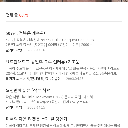
전체 글
6379
507년, 정복은 계속된다
507년, 정복은 계속된다 Year 501, The Conquest Continues
아브람 노엄 촘스키 (지은이) | 오애리 (옮긴이) | 이후 | 2000-
03-01 오래오래 붙들고 있다가 오늘에야 뗐다. 하도 오래 붙잡
딸기네 책방
2003.04.16
고 있다보니 군데군데 포스트잇 붙여둔 페이지를 펼쳐봐도, 대체
왜 붙여놨는지를 모르겠다. 다만 번역은 참으로 훌륭하다. 때문
요르단대학교 공일주 교수 인터뷰+기고문
에 열받았던 생각을 하면-- 실은 이 책을 번역하신 분이 지금 내
미국이 주도하는 이라크전쟁을 아랍세계에 살고 있는 한국인들은 어떻게 바라보고
옆에 앉아계시다. 아주 좋아하는 선배인데, 오늘 선배에게 말했
있을까. 요르단국립대학 현대언어학과에서 한국어를 가르치고 있는 공일주(孔馹柱
다. "정말 대단하시네요. 저는 읽기조차 힘든 걸 어떻게 번역을
·47)교수를 24일 만나 '아랍의 한국인'이 바라보는 이라크전쟁에 대해 들어봤다. 공
하셨나요." 현채가 이 책 읽고 번역 좋다고 칭찬한 이유를 알겠
딸기가 보는 세상/인샤알라, 중동이슬람
2003.04.15
교수는 한국외국어대 아랍어과를 졸업하고 지난 98년부터 암만에서 요르단 학생들
다. 오늘날까지도 아이티 학생이라면 누구나 루베르튀르가 프랑
을 가르치며 부인과 아들(17), 딸(13)과 함께 살고 있다.공교수는 먼저 "가슴이 아프
스로 끌려가면서 남긴 마지막 말을 암송한다. "내가 ..
오랜만에 읽은 '작은 책방'
다"는 말로 입을 열었다."이라크 사람들이 죽어가는 것을 생각하면 마음이 너무 아프
작은 책방 The Little Bookroom (1955) 엘리너 파전 | 에드워
지요. 체제변화는 필요하지만, 그곳 국민들이 무슨 죄가 있습니까."'아랍문화의 이
드 아디존(그림) | 햇살과나무꾼 (옮긴이) 전에 바람구두님과 엘
해', '중동의 기독교와 이슬람' 등의 저서를 낸 바 있는 공교수는 이번 전쟁을 '아랍의
리너 파전 얘기를 하다가, 생각난 김에 선배에게 빌려 다시 읽어
역사와 문화에 대한 서방의 공격'으로 바라보면서 전쟁 이..
딸기네 책방
2003.04.15
봤다. 어린 시절 그 느낌은 별로 살아있지 않았다. 먼지 쌓인 다
락방 냄새가 나는 듯했던 그 서문의 감상은 그동안 숱하게 되새
미국의 다음 타겟은 누가 될 것인가
겨 봤지만 이상하게도 가장 기대했던 의 느낌이 예전같지 않아
미국이 이라크의 후세인 정권을 예상보다 쉽게 무너뜨리면서 중동 전역에서는 미국
섭섭했다. 물론 다시 읽어도, 줄거리만으로도 재미있기는 했지