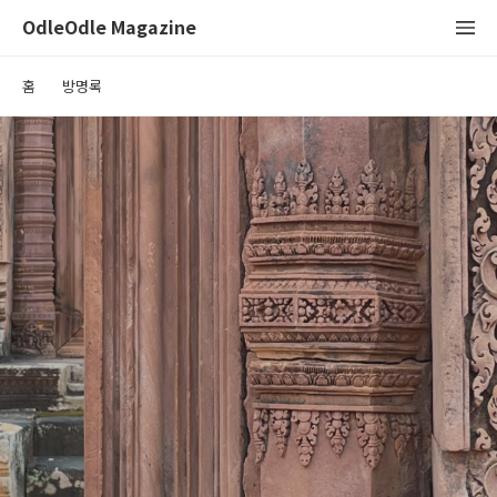
OdleOdle Magazine
홈
방명록