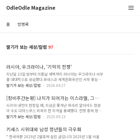
OdleOdle Magazine
홈
방명록
딸기가 보는 세상/칼럼
97
러시아, 우크라이나, ‘기억의 전쟁‘
지난달 23일 밤부터 이튿날 새벽까지 러시아는 우크라이나 서부
를 대대적으로 공습했다.유네스코 세계문화유산인 서부 중심도
시 르비우 도심도 공격을 받았다. 17세기에 지어진 정교회 건물
딸기가 보는 세상/칼럼
2026.04.27
인 안드레아교회도 타격을 입었다. 교회 옆에는 국립 역사기록보
관소가 있고, 12세기 자작나무 껍질에 쓰인 필사본을 비롯해 우
[창비주간논평] 나치가 되어가는 이스라엘, 그들
크라이나 역사가 담긴 고문서들이 보관돼 있다. 친러시아 언론들
은 자신들이 자유롭다고 생각할까
시리아 내전이 한창일 때, 지금은 쫓겨난 바샤르 알아사드 정권
은 “외국 용병”들이 기록보관소에 숨어 있었다며 공격을 정당화
이 수도 다마스쿠스 외곽의 한 지역을 봉쇄했다. 전쟁 중에 정부
했다. 1954년 헤이그협약, 1973년 세계유산협약 등은 문화유
군이 구호차량 드나드는 것조차 막으니, 고립된 마을에서 사람들
산이나 문화 기반시설을 공격하는 것을 금하고 있지만 이미 우크
딸기가 보는 세상/칼럼
2025.09.23
이 굶주림에 시달렸다. 아직 돌도 안 지난 것으로 보이는 아기의
라이나 문화재 1700여 개와 문화시설 2500곳 이상이 피해를
사진이 용케 외신을 타고 전송됐다. 바짝 말라 죽어가는 아이의
입었다. 유네스코는 전문가들을 보내 파괴 상황을 조사하고 보호
키세스 시위대와 남성 청년들의 극우화
모습은 너무 충격적이었다. 소말리아나 수단, 사하라 사막지대
조치를 고민 중이다. 인구 7..
* 한국어판 2025년 2월호에 실린 글입니다 2025년 1월 서울
중부 아프리카 국가들에서 영양실조나 식량 부족이 계속되고 있