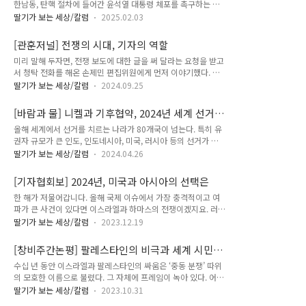
한남동, 탄핵 절차에 들어간 윤석열 대통령 체포를 촉구하는 시
지만 시리아 상황은 극단적이었다. 지구상에 먹을 게 없어서가
위대가 구호를 외친다. 바로 근처에서 ‘대통령 사수’ ‘좌파 척
아니라, 먹을 것을 내주려는 사람들이 없어서가 아니라, 무력을
딸기가 보는 세상/칼럼
2025.02.03
결’을 요구하는 시위대의 확성기를 통해 흘러나오는 남성들의 목
내세운 집단이 막고 있어서 굶는 사람들. 21세기의 굶주림은 대
소리와 대비되는 ‘키세스 시위대’다. ‘이쪽’ 시위대에서 눈에 띄
체로 그런 것이다. 예외가 있다면, 2021년 유엔이 ‘세계 최초의
[관훈저널] 전쟁의 시대, 기자의 역할
는 것은 형형색색 응원봉으로 한국은 물론 세계 언론에 보도된
기후변화 기근’이라 했던 마..
미리 말해 두자면, 전쟁 보도에 대한 글을 써 달라는 요청을 받고
젊은 여성들이다. 방한용 은박 비닐로 몸을 두른 모습이 키세스
서 청탁 전화를 해온 손제민 편집위원에게 먼저 이야기했다. 현
초콜릿처럼 보인다 해서 그런 별명이 붙었다. 걸그룹 소녀시대의
재 한국 언론의 전쟁 보도들을 놓고 잘 한다 못 한다 품평하고 싶
‘다만세(다시 만난 세계)’에 맞춰 몸을 흔들며 구호를 외치는 여
딸기가 보는 세상/칼럼
2024.09.25
지는 않다고. 신문사를 그만둔 뒤 국제전문 저널리스트라는 타이
성들. 2024년 12월 3일 윤석열의 비상계엄 선포 이후 국회의 탄
틀로 활동하고 있으니 내 정체성은 여전히 ‘기자’다. 소속된 회사
핵 표결을 이끌어낸 여의도 대규모 시위에서도 유독 2030 여성
[바람과 물] 니켈과 기후협약, 2024년 세계 선거
는 없지만 30년 가까이 신문사에서 일을 배웠고 일을 했다. 회사
들은 눈에 ..
와 기후 정치
올해 세계에서 선거를 치르는 나라가 80개국이 넘는다. 특히 유
를 떠나고 난 뒤에 언론 보도들을 비판하면서 이게 나쁘네 저게
권자 규모가 큰 인도, 인도네시아, 미국, 러시아 등의 선거가 줄
부족하네 하는 것은 유체이탈 화법으로 들릴 수밖에 없다는 걸
줄이 잡혀 있어 연초부터 ‘선거의 해’라며 주목하는 보도들이 쏟
잘 안다. 더 나은 보도를 지향한다면 신문사에서 일하는 동안에
딸기가 보는 세상/칼럼
2024.04.26
아졌다. 선거를 ‘민주주의의 꽃’이라 한다면 2024년은 ‘민주주
나 스스로 더 잘 했어야 했다. 그러니 이 글에서 내가 하는 이야
의의 해’가 되어야 마땅하다. 그러나 러시아 대선은 블라디미르
기들은 지금 쏟아져 나오는 전쟁에 관한 보도들에 대한 구체적인
[기자협회보] 2024년, 미국과 아시아의 선택은
푸틴 대통령의 뻔한 승리로 끝났고, ‘세계 최대 민주국가’라는 인
비평이나 질타가 아..
한 해가 저물어갑니다. 올해 국제 이슈에서 가장 충격적이고 여
도에서는 무슬림 차별을 공고히 해온 나렌드라 모디 총리와 바라
파가 큰 사건이 있다면 이스라엘과 하마스의 전쟁이겠지요. 러시
티야 자나타(BJP) 당의 집권이 연장될 것이 확실시된다. 미국에
아의 우크라이나 침공이 계속되는 가운데 중동에서마저 무력 충
서는 도널드 트럼프 전대통령이 이번에도 역시나 반이민 선동을
딸기가 보는 세상/칼럼
2023.12.19
돌이 일어나면서 세계는 시끄러웠고, 숱한 이들이 고통을 겪었
무기 삼아 조 바이든 대통령에게 도전하고 있다. 민주주의의 해
고, 그 고통은 내년에도 계속될 것 같습니다. 내년에는 또 어떤
가 되기를 기대하기엔 모자라도 너무 모자란다.기후대응 측면에
[창비주간논평] 팔레스타인의 비극과 세계 시민
일들이 벌어질까요. 80억명이 살아가는 세계에서 일어날 일들을
서는 어떨까. 과학전문지 ..
의 역할
수십 년 동안 이스라엘과 팔레스타인의 싸움은 ‘중동 분쟁’ 따위
미리 내다보지는 못한다 해도, 11월 5일의 미국 대선을 비롯해
의 모호한 이름으로 불렸다. 그 자체에 프레임이 녹아 있다. 어느
세계에 영향을 미칠 선거 일정이나 기념하고 기록해야 할 일들을
정도는 ‘대등한’ 세력들이 ‘논란의 여지가 있는’ 이슈를 가지고
생각해볼 수는 있지요. 중요한 일정들을 통해 한 해를 얼추 그려
딸기가 보는 세상/칼럼
2023.10.31
다투고 있다는 듯이, 그로 인한 난민이나 사망자 수도 전쟁이라
볼까요. 먼저 중요한 선거 스케줄이 있습니다. 아시아에 유독 큰