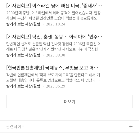
하기엔 아무래도 적다는 듯이 인식을 호도하는 용어이니 말이다.
선거가 많습니다. 인구대국들이 줄줄이 선거를 치르는 까닭에,
[기자협회보] 이스라엘 덫에 빠진 미국, '중재자'
세계는 그동안 이스라엘이 전투기를 띄우고 미사일을 쏘고 팔레
내년에 한 표를 행사하는 지구 ..
나선 중국
2000년대 중반, 이스라엘에서 테러 공격이 일어났습니다. 현장
스타인 땅에 탱크를 들여보내도 이스라엘의 침공 혹은 전쟁이라
사진에 무참히 희생된 민간인들 모습이 찍혔는데 공교롭게도 분
부르는 대신 양측의 이름을 동시에 붙인 분쟁이라는 표현을 쓰곤
쟁과 아무 관련 없는 중국인 노동자들이 많아서 놀랐던 적 있습
했다. 용어가 바뀌기 시작한 것은 2000년대 중후반부터였던 듯
딸기가 보는 세상/칼럼
2023.10.24
니다. 팔레스타인인들을 저임금 노동력으로 활용하며 나름 ‘공
싶다. 이스라엘이 헤즈볼라를 공격한다며 레바논을 침공한
생’해온 이스라엘이, 외국인 노동자들을 충원하면서 팔레스타인
2006년, 하마스를 응징한다며 가자지구를 공격하고 국제법상
[기자협회보] 탁신, 훈센, 봉봉… 아시아에 ‘민주
쪽에 분리장벽을 세우고 기만적인 공생의 제스처마저 집어치우
금지된 백린탄까지 쏘았던 2009..
주의의 모델’은 없나
합법적인 선거로 선출된 탁신 친나왓 정권이 2006년 축출된 이
려 하고 있던 때였지요. 이집트가 아직 호스니 무바라크의 통치
래로 태국 정치권은 탁신계와 반탁신 세력으로 나뉘어 극심한 대
를 받던 시절, 홍해에 특별경제무역을 만든다며 중국 톈진 경제
립을 벌였지요. 성공한 기업가 출신이지만 서민들에게 인기가 많
특구 운영당국의 도움을 받아 요업공장을 건설하던 모습도 떠오
딸기가 보는 세상/칼럼
2023.08.30
았던 탁신은 왕실에도, 군부에도, 기득권 정치엘리트들에게도 눈
릅니다. 2011년 ‘아랍의 봄’ 시민혁명 뒤 리비아에서 내전이 일
엣가시였습니다. 군부는 그가 유엔 총회에 간 사이 무혈 쿠데타
어나자 중국이 전세기를 띄워 수만 명에 이르는 자국민 노동자들
[한국언론진흥재단] 국제뉴스, 무엇을 보고 어떻
로 몰아냈죠. 그러나 2008년 선거에서 탁신계가 다시 승리했습
을 호송해오던 장면도요. 2016년 시진핑 ..
게 쓸 것인가
작년에 언론재단에서 '국제 보도 가이드북'을 만든다고 해서 기
니다. 군부와 반탁신계는 탁신을 부패죄로 기소했고, 탁신은 영
고했던 내용입니다. 유튜브 영상으로도 찍었어요. 이 영상과 글
국으로 망명했습니다. 탁신을 지지하는 시위로 방콕이 마비되자
은 기자들을 대상으로 한 거지만 뉴스 소비자들 입장에서도 어떤
군부가 무력 진압에 나서 90여명이 목숨을 잃었습니다. 그렇게
딸기가 보는 세상/칼럼
2023.06.29
기사에 어떤 문제가 있나, 어떤 것이 좋은 보도인가를 판단할 때
핍박을 했는데도 2011년 선거에서 또 탁신계가 승리했고 탁신
참고가 될 수 있을 거라고 생각합니다. :) ‘국제뉴스의 중요성이
의 여동생 잉락이 총리가 됐어요. 2014년 헌재는 직권남용으로
저평가되어 있다’, ‘한국 언론은 국제뉴스를 소홀히 다룬다’는 비
더보기
몰고가 잉럭을 쫓아냈고 쿠데타로 군..
판들을 많이 합니다. 뉴스의 독자(시청자)의 시각에서 보면 어떨
까요. 국제뉴스를 접할 때는 누구든 거리감을 느끼기 마련입니
다. 아무래도 남의 나라 이야기인 탓이 크겠지요. 하지만 미국과
중국의 갈등, 유럽과 러시아의 대립, 아시아 패권 다툼 등 너무
관련사이트
커다란 이야기들이 주로 오가기 때문이기도 합니다. ‘나’와 관련
없는, 먼 세상 큰..