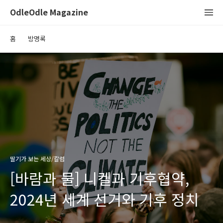
OdleOdle Magazine
홈
방명록
딸기가 보는 세상/칼럼
[바람과 물] 니켈과 기후협약,
2024년 세계 선거와 기후 정치