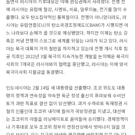
들면서 러시아의 기후대응은 아예 관심권에서 사라졌다. 전쟁 전
에 러시아는 유럽에 철강, 시멘트, 비료, 알루미늄, 전기를 많이 수
출했다. 모두 탄소집약적인 품목들이다. 전쟁이 아니었더라도, 러
시아는 유럽연합(EU)의 탄소국경조정제도(CBAM)가 시행되면 어
느 나라보다 손해가 클 것으로 예상됐었다. 하지만 이제는 탄소 감
축은 커녕 전쟁의 스모그로 세계를 뒤덮는 나라가 되고 있다. 러시
아는 북극 대륙의 거의 절반을 차지하고 있는데 전쟁 개시 직후 침
공 직후인 2022년 3월 북극의 지속가능한 개발을 논의해온 북극이
사회의 7개국은 러시아와의 협력을 중단했고, 러시아는 이에 맞서
북극이사회 지불금을 동결했다.
인도네시아는 2월 14일 새 대통령을 선출했다. 조코 위도도 대통
령의 정책과 연속성을 약속한 육군 장성 출신의 프라보워 수비안
토가 과반 득표로 결선 없이 당선됐다. 과거 수하르토 독재정권 시
절의 인물인데 조코위 내각에 들어가 국방장관을 지냈고, 대선에
는 조코위의 아들을 러닝메이트로 끌어들여 승리했다. 경제정책이
나 기후대응 모두 조코위 정부의 연장선상에서 벗어나지 않을 것
으로 보인다. 이는 지구의 안녕을 생각하면 바람직한 일은 아니다.