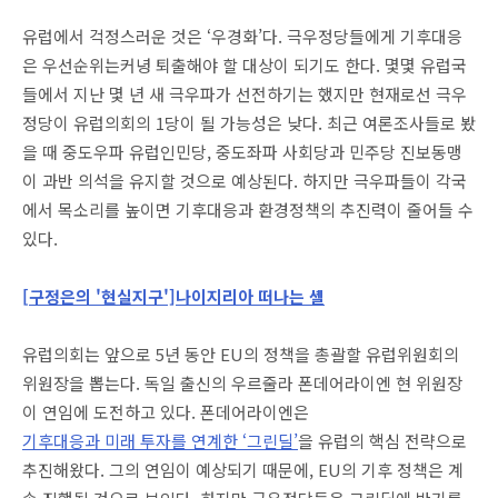
유럽에서 걱정스러운 것은 ‘우경화’다. 극우정당들에게 기후대응
은 우선순위는커녕 퇴출해야 할 대상이 되기도 한다. 몇몇 유럽국
들에서 지난 몇 년 새 극우파가 선전하기는 했지만 현재로선 극우
정당이 유럽의회의 1당이 될 가능성은 낮다. 최근 여론조사들로 봤
을 때 중도우파 유럽인민당, 중도좌파 사회당과 민주당 진보동맹
이 과반 의석을 유지할 것으로 예상된다. 하지만 극우파들이 각국
에서 목소리를 높이면 기후대응과 환경정책의 추진력이 줄어들 수
있다.
[구정은의 '현실지구']나이지리아 떠나는 셸
유럽의회는 앞으로 5년 동안 EU의 정책을 총괄할 유럽위원회의
위원장을 뽑는다. 독일 출신의 우르줄라 폰데어라이엔 현 위원장
이 연임에 도전하고 있다. 폰데어라이엔은
기후대응과 미래 투자를 연계한 ‘그린딜’
을 유럽의 핵심 전략으로
추진해왔다. 그의 연임이 예상되기 때문에, EU의 기후 정책은 계