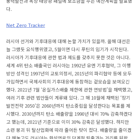
풍력발전과 옥상 태양광 패널에 보조금을 주는 예산계획을 발표했
다.
Net Zero Tracker
러시아 선거와 기후대응에 대해 논할 가치가 있을까. 올해 대선은
늘 그랬듯 요식행위였고, 5월이면 다시 푸틴의 임기가 시작된다.
러시아가 기후대응에 관한 법과 제도를 갖추지 못한 것은 아니다.
세계 4위 탄소 배출국인 러시아는 1992년 유엔 기후협약, 그 이행
방안 성격인 1997년의 교토의정서, 2015년의 파리협약 등에 모두
가입하면서 국제사회의 기후대응에 동참하는 겉모습을 보여오긴
했다. 2021년 7월 ‘온실가스배출 제한에 관한 연방법’을 채택했고,
여러 기후 관련 법안들이 계류돼 있다. 그 해 10월에 채택된 ‘장기
발전전략 2050’은 2060년까지 탄소중립을 달성한다는 목표를 제
시했다. 2030년까지 탄소 배출량을 1990년 대비 70% 감축하겠다
고 했는데, 2021년 기준으로 이미 30% 감축은 달성했다. 하지만
소련 붕괴 뒤 탈산업화에 따라 줄어든 탓이 컸다. 배출량을 줄이겠
다 해놓고도 러시아는 화석연료의 단계적 퇴출과는 거리를 둬왔