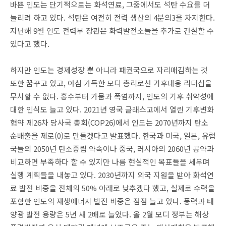
바쁜 인도는 단기적으로는 화석연료, 그중에서도 석탄 수요를 더
늘리려 하고 있다. 석탄은 여전히 전력 생산의 4분의3을 차지한다.
지난해 9월 인도 전력부 장관은 화력발전소들을 추가로 건설할 수
있다고 했다.
하지만 인도는 경제성장 뿐 아니라 패권국으로 자리매김하는 것
또한 꿈꾸고 있고, 야심 가득한 모디 총리로선 기후대응 리더십을
무시할 수 없다. 홍수부터 가뭄과 폭염까지, 인도의 기후 취약성에
대한 인식도 늘고 있다. 2021년 영국 글래스고에서 열린 기후변화
협약 제26차 당사국 총회(COP26)에서 인도는 2070년까지 탄소
순배출을 제로(0)로 만들겠다고 발표했다. 한국과 미국, 일본, 유럽
국들의 2050년 탄소중립 약속이나 중국, 러시아의 2060년 공약과
비교하면 부족하다 할 수 있지만 나름 현실적인 목표들을 세우며
실행 계획들을 내놓고 있다. 2030년까지 외국 지원을 받아 화석연
료 발전 비중을 전체의 50% 아래로 낮추겠다 했고, 실제로 수력을
포함한 인도의 재생에너지 발전 비중은 점점 늘고 있다. 풍력과 태
양광 발전 용량은 5년 새 2배로 늘었다. 올 2월 모디 정부는 해상