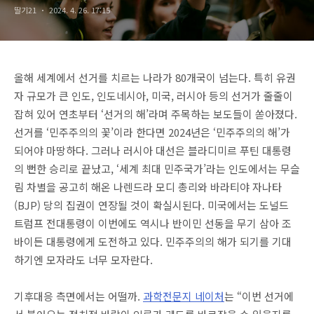
딸기21
2024. 4. 26. 17:15
올해 세계에서 선거를 치르는 나라가 80개국이 넘는다. 특히 유권
자 규모가 큰 인도, 인도네시아, 미국, 러시아 등의 선거가 줄줄이
잡혀 있어 연초부터 ‘선거의 해’라며 주목하는 보도들이 쏟아졌다.
선거를 ‘민주주의의 꽃’이라 한다면 2024년은 ‘민주주의의 해’가
되어야 마땅하다. 그러나 러시아 대선은 블라디미르 푸틴 대통령
의 뻔한 승리로 끝났고, ‘세계 최대 민주국가’라는 인도에서는 무슬
림 차별을 공고히 해온 나렌드라 모디 총리와 바라티야 자나타
(BJP) 당의 집권이 연장될 것이 확실시된다. 미국에서는 도널드
트럼프 전대통령이 이번에도 역시나 반이민 선동을 무기 삼아 조
바이든 대통령에게 도전하고 있다. 민주주의의 해가 되기를 기대
하기엔 모자라도 너무 모자란다.
기후대응 측면에서는 어떨까.
과학전문지 네이처
는 “이번 선거에