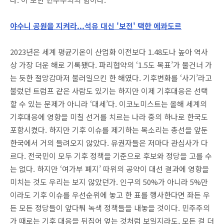
야수니 공원을 지켜라...석유 대신 '보전' 택한 에콰도르
2023년은 세계 평균기온이 산업화 이전보다 1.48도나 높아 역사
상 가장 더운 해로 기록됐다. 파리협약의 ‘1.5도 목표’가 물건너 가
는 듯한 절망감마저 불러일으킨 한 해였다. 기후변화를 ‘사기’라고
불렀던 트럼프 같은 사람도 있기는 하지만 이제 기후대응은 선택
할 수 있는 문제가 아니라 ‘대세’다. 이코노미스트는 올해 세계의
기후대응에 영향을 미칠 선거를 치르는 나라 중의 하나로 한국도
포함시켰다. 하지만 기후 이슈를 제기하는 목소리는 총선을 앞둔
한국에서 거의 들려오지 않았다. 유권자들은 저마다 관심사가 다
르다. 전국민이 모두 기후 정책을 기준으로 후보와 정당을 고를 수
는 없다. 하지만 ‘여가부 폐지’ 따위의 공약이 대선 결과에 영향을
미치는 것도 우리는 보지 않았던가. 인구의 50%가 아니라 5%만
이라도 기후 이슈를 우선순위에 놓고 한 표를 행사한다면 좌든 우
든 모든 정당들이 앞다퉈 녹색 정책들을 내놓을 것이다. 민주주의
가 때로는 기후 대응을 뒤집어 엎는 것처럼 보일지라도, 모든 걸 더