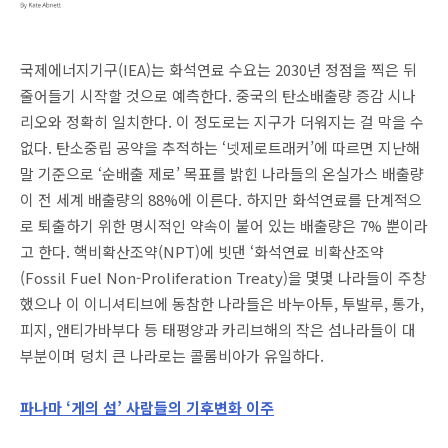
국제에너지기구(IEA)는 화석연료 수요는 2030년 정점을 찍은 뒤
줄어들기 시작할 것으로 예측한다. 중국의 탄소배출량 증감 시나
리오와 정확히 일치한다. 이 정도로는 지구가 더워지는 걸 막을 수
없다. 탄소중립 공약을 추적하는 ‘넷제로트래커’에 따르면 지난해
말 기준으로 ‘순배출 제로’ 목표를 밝힌 나라들의 온실가스 배출량
이 전 세계 배출량의 88%에 이른다. 하지만 화석연료를 단계적으
로 퇴출하기 위한 명시적인 약속이 붙어 있는 배출량은 7% 뿐이라
고 한다. 핵비확산조약(NPT)에 빗댄 ‘화석연료 비확산조약
(Fossil Fuel Non-Proliferation Treaty)을 몇몇 나라들이 주창
했으나 이 이니셔티브에 동참한 나라들은 바누아투, 투발루, 통가,
피지, 앤티가바부다 등 태평양과 카리브해의 작은 섬나라들이 대
부분이며 덩치 큰 나라로는 콜롬비아가 유일하다.
파나마 ‘게의 섬’ 사람들의 기후변화 이주