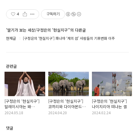
4
구독하기
'딸기가 보는 세상/구정은의 '현실지구''의 다른글
현재글
[구정은의 ‘현실지구’] 파나마 ‘게의 섬’ 사람들의 기후변화 이주
관련글
[구정은의 ‘현실지구’]
[구정은의 ‘현실지구’]
[구정은의 '현실지구']
말레이시아는 왜
코끼리와 다이아몬드
나이지리아 떠나는 셸
뉴진스님에게 화가
사이, 보츠와나의 길
2024.05.18
2024.04.20
2024.02.24
났을까
댓글