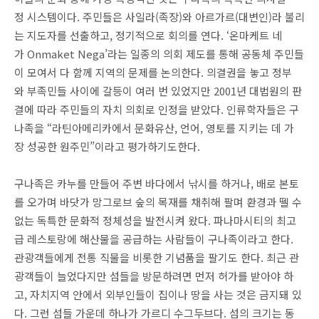
정 시스템이다. 주민들은 사일라(족장)와 아르가르(대변인)라 불리
는 지도자를 선출하고, 정기적으로 회의를 연다. ‘온마케트 네
가 Onmaket Nega’라는 일종의 의회 제도를 통해 공동체 주민들
이 모여서 다 함께 지역의 문제를 논의한다. 의결권을 놓고 정부
와 부족민들 사이에 갈등이 여러 번 있었지만 2001년 대법원의 판
결에 따라 주민들의 자치 의회로 인정을 받았다. 인류학자들은 구
나족을 “라틴아메리카에서 문화유산, 언어, 영토를 지키는 데 가
장 성공한 원주민”이라고 평가하기도한다.
구나족은 카누를 만들어 주변 바다에서 낚시를 하거나, 배로 본토
를 오가며 바닷가 망그로브 숲의 목재를 채취해 팔며 환경과 뗄 수
없는 독특한 문화적 정체성을 발전시켜 왔다. 파나마시티의 최고
급 레스토랑에 해산물을 공급하는 사람들이 구나족이라고 한다.
관광객들에게 전통 직물을 비롯한 기념품을 팔기도 한다. 최근 관
광객들이 늘었다지만 섬들을 방문하려면 먼저 허가를 받아야 하
고, 자치지역 안에서 외부인들이 집이나 땅을 사는 것은 금지돼 있
다. 그런 섬들 가운데 하나가 가르디 수그두브다. 섬의 크기는 동