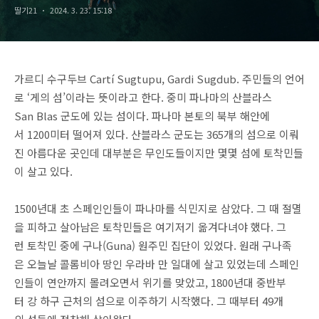
딸기21
2024. 3. 23. 15:18
가르디 수구두브 Cartí Sugtupu, Gardi Sugdub. 주민들의 언어
로 ‘게의 섬’이라는 뜻이라고 한다. 중미 파나마의 산블라스
San Blas 군도에 있는 섬이다. 파나마 본토의 북부 해안에
서 1200미터 떨어져 있다. 산블라스 군도는 365개의 섬으로 이뤄
진 아름다운 곳인데 대부분은 무인도들이지만 몇몇 섬에 토착민들
이 살고 있다.
1500년대 초 스페인인들이 파나마를 식민지로 삼았다. 그 때 절멸
을 피하고 살아남은 토착민들은 여기저기 옮겨다녀야 했다. 그
런 토착민 중에 구나(Guna) 원주민 집단이 있었다. 원래 구나족
은 오늘날 콜롬비아 땅인 우라바 만 일대에 살고 있었는데 스페인
인들이 연안까지 몰려오면서 위기를 맞았고, 1800년대 중반부
터 강 하구 근처의 섬으로 이주하기 시작했다. 그 때부터 49개