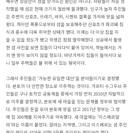
해수면 상승만이 섬을 망가뜨린 원인은 아니다. 사람들이 처음 정
착했을 때 섬은 현재 크기의 절반에 불과했다. 인구가 늘자 주민들
은 주변의 산호초, 쓰레기, 바위, 시멘트 블록을 가져와 땅을 넓혀
왔다. 하지만 폭풍으로부터 섬을 보호해주던 산호초가 파괴돼 침
식과 홍수에 더욱 취약한 상태가 됐다. 이제는 더 이상 집을 지
을 수 없을 정도가 됐고 위생은 점점 열악해졌다. 상공에서 촬영
한 섬 사진을 보면 집들이 다닥다닥 붙어 있어서, 하늘에서는 거
의 맨 땅이 보이지 않을 정도다. 바닷가까지 집들이 들어서다 보
니 일부 주택들은 물 위에 서 있는 형국이다.
그래서 주민들은 ‘가능한 유일한 대안’을 받아들이기로 결정했
다. 본토의 더 안전한 장소로 이주하는 것이다. 가르티 수그두브 주
민들은 구나 토착민 공동체들 중에서 가장 먼저 2010년 자발적으
로 이주를 결정하고, 본토에 새 마을을 짓는 문제를 정부와 협의했
다. 주민들은 돈을 모아 본토에 땅을 샀고 2017년 정부는 그 땅
에 집 300채를 지어주기로 약속했다. 새 마을에는 ‘이스페르얄
라’라는 이름이 붙었다. 얄라는 지역명, 그리고 이스페르는 섬 주민
들이 벗으로 삼아온 비파나무를 가리키는 현지어라 한다.