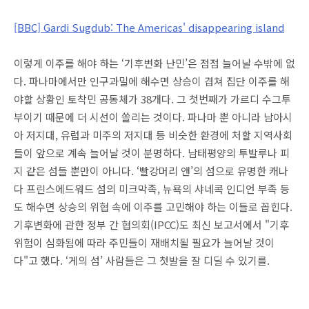
[BBC] Gardi Sugdub: The Americas' disappearing island
이렇게 이주를 해야 하는 ‘기후변화 난민’은 점점 늘어날 수밖에 없
다. 파나마에서만 인구과밀에 해수면 상승이 겹쳐 집단 이주를 해
야할 상황인 토착민 공동체가 38개다. 그 첫번째가 가르디 수그투
부이기 때문에 더 시선이 쏠리는 것이다. 파나마 뿐 아니라 남아시
아 저지대, 유럽과 미주의 저지대 등 비슷한 환경에 처할 지역사회
들이 앞으로 계속 늘어날 것이 분명하다. 남태평양의 투발루나 피
지 같은 섬들 뿐만이 아니다. ‘빨강머리 앤’의 섬으로 유명한 캐나
다 프린스에드워드 섬의 미크막족, 뉴욕의 샤네콕 인디언 부족 등
도 해수면 상승의 위협 속에 이주를 고민해야 하는 이들로 꼽힌다.
기후변화에 관한 정부 간 협의회(IPCC)도 최신 보고서에서 "기후
위험이 심화됨에 따라 주민들이 재배치될 필요가 늘어날 것이
다"고 했다. ‘게의 섬’ 사람들은 그 첫발을 잘 디딜 수 있기를.