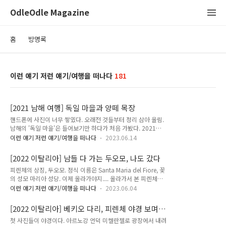
OdleOdle Magazine
홈
방명록
이런 얘기 저런 얘기/여행을 떠나다
181
[2021 남해 여행] 독일 마을과 양떼 목장
핸드폰에 사진이 너무 쌓였다. 오래전 것들부터 정리 삼아 올림.
남해의 '독일 마을'은 들어보기만 하다가 처음 가봤다. 2021년 8
월, 코로나19로 해외여행을 못 가게 된 모든 이들처럼 가족 휴가
이런 얘기 저런 얘기/여행을 떠나다
2023.06.14
를 국내에서 보내게 됐는데 덕택에 처음 구경가본 곳. 2박 3일
묵었는데 아주 상쾌하고 좋았다. 마을이 참 예뻤고, 우리가 묵은
[2022 이탈리아] 남들 다 가는 두오모, 나도 갔다
집도 아주 잘 꾸며져 있었다. 노리타케 비싼 라인의 고급스러운
피렌체의 상징, 두오모. 정식 이름은 Santa Maria del Fiore, 꽃
본차이나 식기에 빵과 계란 등등 아침 식사를 차려주셨는데 그
의 성모 마리아 성당. 이제 올라가야지.... 올라가서 본 피렌체의
뒤 울집에도 휴일에는 그 식사를 흉내낸 '브런치'가 도입됐었지.
풍경. 옆에 딸려 있는 산조반니 세례당. 그리고 성당에 딸려 있는
첫날 저녁 독일마을 초입 식당에서 독일식 족발;;과 맥주를 먹었
이런 얘기 저런 얘기/여행을 떠나다
2023.06.04
Opera del Duomo Museum. 도나텔로의 '참회하는 막달레
다. 음식은 그냥 그랬지만 분위기는 좋았음. 둘째 날에는 남들 다
나'. 1440년 경 작품이라고 하는데 좀 기괴하다. 찾아보니 도나
간다는 보리암을 우리도 방문. 여기도 정말 좋았다! 안개가 짙게
[2022 이탈리아] 베키오 다리, 피렌체 야경 보며
텔로의 이 작품, '세례자 요한'과 비슷한 분위기. 아래 것은 베네
끼었는..
와인 마시기
첫 사진들이 야경이다. 아르노강 언덕 미켈란젤로 광장에서 내려
치아 프라리 교회에 있다고. 피렌체에서 돌아다니다 보면 두오모