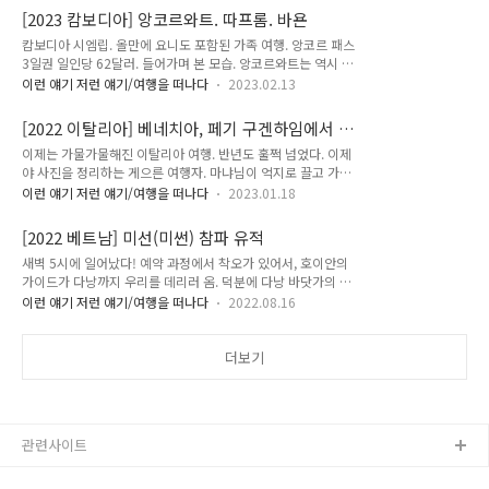
은데 등유를 병에 넣어 시장에서 파는 걸 보면 아직 전기화가 많
해가 비치다가 이내 비가 오면서 날이 선선해지고 사원들 분위기
[2023 캄보디아] 앙코르와트. 따프롬. 바욘
이 부족한듯. 수상촌은 밤에도 거의 한 집 한 전등인 것 같았고.
는 점..
캄보디아 시엠립. 올만에 요니도 포함된 가족 여행. 앙코르 패스
수상촌 초입에서 배를 타고. 똔레삽 호수의 수상촌이 몇 곳이 있
3일권 일인당 62달러. 들어가며 본 모습. 앙코르와트는 역시 장
는데 대부분 베트남에서 넘어 온 사람들이 사는 곳이고 여기 캄
관이다. 가이드는 꽝이었음 다음 방문지는 따프롬. 나무에 잡아
퐁 플럭은 캄보디아 사람들이 사는 마을이라고 한다. 그래서 그
이런 얘기 저런 얘기/여행을 떠나다
2023.02.13
먹힌 사원으로 워낙 유명한 곳이다. 2009년에 방문했을 때보다
런지 여기에 그래도 땅에 말뚝을 받고 있는 집들이 많이 늘어서
나무뿌리들이 그래도 많이 정리가 되어 있는 것 같았다. 당시엔
있다. 지금 건기라 물이 말라서 기둥이 다 드러나 있는데 우기에
[2022 이탈리아] 베네치아, 페기 구겐하임에서 만
인도팀이 와서 복원을 도와주고 있었는데. 2009년의 앙코르와
는 바로 밑에까지 ..
난 작품들
이제는 가물가물해진 이탈리아 여행. 반년도 훌쩍 넘었다. 이제
트 2009년의 따프롬 그 다음은 바욘 사원. 사실 멋있기는 앙코
야 사진을 정리하는 게으른 여행자. 마냐님이 억지로 끌고 가서
르와트보다 여기가 더 멋있었다. 원숭이도 많고.
페기 구겐하임 미술관의 작품들을 보았는데 생각보다 좋았다. 전
이런 얘기 저런 얘기/여행을 떠나다
2023.01.18
시의 주제는 초현실주의. 설명이 많았는데 거의 읽지 않았고 그
나마도 당연히 까먹었음. 하지만 재미는 있었다. 모리스 허쉬필
[2022 베트남] 미선(미썬) 참파 유적
드는 이 전시회에서 처음 접했는데, 1930~40년대 미국 화가라
새벽 5시에 일어났다! 예약 과정에서 착오가 있어서, 호이안의
고. 어딘가 모르게 남미스러웠는데 정작 화가는 폴란드에서 태어
가이드가 다낭까지 우리를 데리러 옴. 덕분에 다낭 바닷가의 새
나 미국으로 이주한 사람이다. 옷공장에서 일하다가 일을 그만둔
벽 풍경을 볼 수 있었다. 이른 새벽부터 수영하는 사람들, 집단체
뒤에 독학으로 미술을 배웠는데, 그림을 시작한 것이 1937년,
이런 얘기 저런 얘기/여행을 떠나다
2022.08.16
조를 하는 사람들도 보고. 영어 잘 되는 똑똑한 가이드 랍과 만나
65세 때였다. 그래도 화랑가의 관심을 받았고, 짧은 작품활동 뒤
호이안으로 가서, 다른 여행객들에 합류. 오늘의 여행지는 미선
1946년 사망. 그러니 작품을 남긴 기간이 9년밖에 되지 않는다.
Thánh địa Mỹ Sơn (실제 발음은 미싼에 가까운 듯). 9-12세기
더보기
MoMa - Morr..
참파 왕국의 사원 건물들이다. ‘미선’은 ‘아름다운 산’이라는 뜻
이라고 하는 걸로 보아 美山에서 나온 듯하다. 미선 계곡에 위치
한 유적은 유네스코 세계문화유산으로도 지정돼 있다. 참파 혹은
참 왕국이 베트남 중부의 주인공이었지만 북쪽에서 내려온 베트
관련사이트
남인들에게 땅을 빼앗겼고, 이들의 힌두 문화와 산스크리트어를
차용한 ..