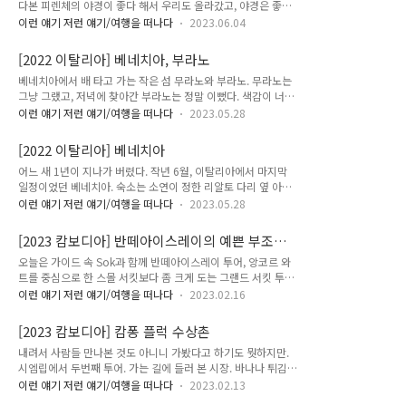
다본 피렌체의 야경이 좋다 해서 우리도 올라갔고, 야경은 좋았
를 이 방향 저 방향으로 뺑뺑 돌면서 다니지 않을 수 없다. 그래
고, 하지만 야경이야 뭐... 밤 되면 어디든 대체로 다 이쁘지 않
서 자꾸 보게 되고, 볼 때마다 멋있고... 해질녘에 보면 더 멋있음.
이런 얘기 저런 얘기/여행을 떠나다
2023.06.04
나? 강바람이 시원하고 기분은 좋았다. 낮에는 진짜 볼 것들이
많지 말입니다! 아카데미아 이야기가 나왔으니, 아카데미아에서
[2022 이탈리아] 베네치아, 부라노
본 것들. 정식 명칭은 GALLERIA DELL'ACCADEMIA DI
베네치아에서 배 타고 가는 작은 섬 무라노와 부라노. 무라노는
FIRENZE. 여기가 왜 유명하냐. 이분 때문이다. 바로 미켈란젤로
그냥 그랬고, 저녁에 찾아간 부라노는 정말 이뻤다. 색감이 너무
의 다비드. 나는 베르니니의 다비드가 더 보고 싶었으나, 로마 보
이쁘자나... 해 지기 직전, 날씨도 오후의 햇살도 너무나 좋았던
르게세 예약을 안 한 관계로 못 보고 피렌체의 미켈란젤로 다비
이런 얘기 저런 얘기/여행을 떠나다
2023.05.28
곳.
드로 만족. 그런데 이 다비드, 정말 너무나 멋졌다. 속이 뻥 뚫리
는 듯한 시원함이랄까, 그런 기개가 느껴지는 조각상. 뭐 이런 분
[2022 이탈리아] 베네치아
위기?..
어느 새 1년이 지나가 버렸다. 작년 6월, 이탈리아에서 마지막
일정이었던 베네치아. 숙소는 소연이 정한 리알토 다리 옆 아파
트. 소연의 숙소 선택은 언제나 옳다! 베네치아에 가는 것은 내겐
이런 얘기 저런 얘기/여행을 떠나다
2023.05.28
좀 용기가 필요한 일이었다. 하지만 친구들과 함께니까.
[2023 캄보디아] 반떼아이스레이의 예쁜 부조와
훈센에 관한 대화.
오늘은 가이드 속 Sok과 함께 반떼아이스레이 투어, 앙코르 와
트를 중심으로 한 스몰 서킷보다 좀 크게 도는 그랜드 서킷 투어
를 했다. 거의 비슷하게 생겼고 지어진 시기도 비슷한 Eastern
이런 얘기 저런 얘기/여행을 떠나다
2023.02.16
Mebon Temple. 제일 먼저 간 것은 프레룹 사원. 그다음에, 지
금은 말라붙은 이스탄 바라이 즉 동쪽 인공호수 가운데에 있는
[2023 캄보디아] 캄퐁 플럭 수상촌
이스턴 메본. 이어서 불교 사원인 따솜을 들렀다. 앙코르 패스 3
내려서 사람들 만나본 것도 아니니 가봤다고 하기도 뭣하지만.
일권을 샀는데 하루만 보고 버리기 아까우니 투어를 한번 더 하
시엠립에서 두번째 투어. 가는 길에 들러 본 시장. 바나나 튀김이
자 하는 생각으로 신청. 코스는 쁘레룹, 이스턴 메본, 따솜, 네악
보여서 냉큼 사먹었다. 이건 지나칠 수 없지(라고 하면서 바나나
뻬안, 반떼아이스레이, 쁘레아칸. 의외로 너무 좋았다. 무엇보다
이런 얘기 저런 얘기/여행을 떠나다
2023.02.13
도 사먹고 땅콩도 사 먹음). 전기는 대체로 다 들어와 있는 것 같
날씨가 좋았다. 너무 덥지 않았고 적당히 흐렸고 오후에는 살짝