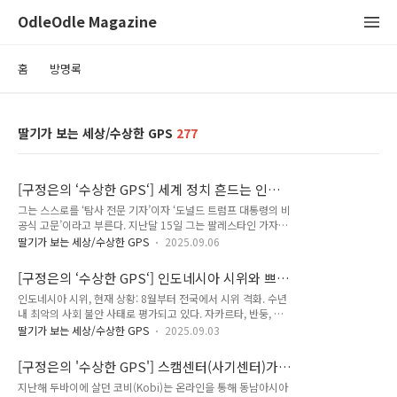
OdleOdle Magazine
홈
방명록
딸기가 보는 세상/수상한 GPS
277
[구정은의 ‘수상한 GPS‘] 세계 정치 흔드는 인플
루언서들
그는 스스로를 ‘탐사 전문 기자’이자 ‘도널드 트럼프 대통령의 비
공식 고문’이라고 부른다. 지난달 15일 그는 팔레스타인 가자지
구에서 이스라엘 공격으로 다친 아이들이 미국에 입국하는 영상
딸기가 보는 세상/수상한 GPS
2025.09.06
을 올리면서, 이 아이들이 비자를 받은 방법에 의혹이 있다고 주
장했다. 구호단체 도움을 받아 샌프란시스코와 휴스턴에 도착한
[구정은의 ‘수상한 GPS‘] 인도네시아 시위와 쁘
아이들은 곧바로 치료를 받으러 갈 예정이었다. 하지만 영상은
라보워 정권의 위험한 행보
인도네시아 시위, 현재 상황: 8월부터 전국에서 시위 격화. 수년
“트럼프 대통령이 팔레스타인 난민들을 받지 않겠다고 했는데도
내 최악의 사회 불안 사태로 평가되고 있다. 자카르타, 반둥, 수
입국할 수 있었던 과정이 이상하다”며 아이들을 ‘미국에 대한 안
라바야, 족자카르타 등 자바 섬 대도시뿐 아니라 칼리만탄, 수마
보 위협’이라고 규정했다. 이튿날 미 국무부는 “검토를 진행하는
딸기가 보는 세상/수상한 GPS
2025.09.03
트라, 파푸아까지 시위가 번졌다. 9월 들어오면서 조금 진정되는
동안 가자지구 출신들에 대한 방문비자 발급을 모두 중단한
분위기이지만 인권단체와 현지 언론이 집계한 사망자는 최소 6
다”고 발표했다. 아이들이 받은 비자는 정착 비자도 아니고 치료
[구정은의 '수상한 GPS'] 스캠센터(사기센터)가
명에서 많게는 10명. 부상자 약 1000명, 20명 이상 실종된 것으
만 받고 다시 돌아가야 하는 ‘의료-..
된 골든트라이앵글
지난해 두바이에 살던 코비(Kobi)는 온라인을 통해 동남아시아
로 알려졌다. 발단은 '의원 특혜' 인도네시아 의회는 상원(DPD,