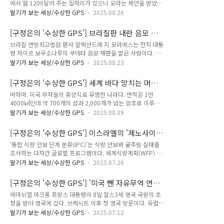
에서 월 1200달러 주는 일자리가 있으니 오라는 제안을 받았다.
152석)과 하원 DPR(Dewan Perwakilan Rakyat)의 양원제.
항공료와 이주 비용도 회사에서 낸다고 했다. 그런데 라오스에
문제가 된 것은 하원. 580석, 여권 블록 348명, 야권 블록 232
딸기가 보는 세상/수상한 GPS
2025.08.26
도착하자마자 여권을 빼앗기고 사실상 감금 상태에서 일해야 했
명. 8월 25일, 의원들이 월 5000만 루피아(약 420만원)씩 주거
다. 코비가 간 곳은 미얀마, 중국과 가까운 라오스의 골든트라이
수당을 지급받는 사실이 알려짐. 인..
[구정은의 '수상한 GPS'] 브라질판 내란 음모 사
앵글 경제특구(GTSEZ)였다. 코비처럼 속아서 온 사람들이 하루
건과 트럼프
브라질 연방최고법원 판사 알렉산드레 지 모라에스는 전직 대통
최대 17시간 동안 갇혀서 온라인 사기 행위를 강요받았다. 조조
령 자이르 보우소나루의 쿠데타 음모 재판을 맡은 사람이다. 코
라는 우간다 여성은 “아시아에서 컴퓨터 교육을 받을 수 있
로나19 팬데믹 때 미국 도널드 트럼프 대통령의 선동을 착실히
다”는 권유를 받고 갔는데, 마찬가지로 사기조직에 감금돼 온라
딸기가 보는 세상/수상한 GPS
2025.08.23
이어받아 말라리아 약을 방역에 동원하고 아마존 밀림을 파괴해
인 사기에 동원됐다. 알자지라방송이 5월 30일 보도한 사연이
세계의 공분을 산 인물, ‘트로피칼(열대지역) 트럼프’라는 별명으
다.코비는 지인의 추천으로 이곳에서 데이터 입력 업무를 할 거
[구정은의 '수상한 GPS'] 세계 바다 망치는 머스
로 불렸던 보우소나루. 지 모라에스 판사는 그에게 소셜미디어
라 믿었지만, 도착 후 수많은 아..
크와 스페이스X
바하마. 미국 부자들의 휴양지로 유명한 나라다. 면적은 1만
사용을 금지시켰는데 보우소나루가 위반한 정황이 나타났다. 그
4000㎢인데 약 700개의 섬과 2,000개가 넘는 암초로 이루어
러자 보우소나루에게 가택연금 명령을 내렸다. “피고가 법원을
져 있고 사람이 사는 섬은 30여 개뿐이다. 수도는 뉴프로비던스
조롱하도록 내버려두지 않을 것이다.” 지 모라에스가 지난 4일
딸기가 보는 세상/수상한 GPS
2025.08.09
섬에 있는 낫소(Nassau)인데 전체 41만 인구 중 대다수가 여기
결정문에 적은 구절이다. 보우소나루는 노동자당(PT)의 룰라 다
몰려 산다. 원래는 루카얀이라는 원주민들이 살던 지역이었다.
시우바 대통령이 대선에서 이기자 승복하지 않고 지지자들에게
[구정은의 '수상한 GPS'] 이스라엘의 '제노사이
1492년 크리스토퍼 콜럼버스가 ‘신대륙’에 처음 상륙한 장소가
난동을 부추겼고, 쿠데타를 시도하려다 ..
드', 굶어 죽는 가자지구 사람들
‘통합 식량 안보 단계 분류(IPC)’는 식량 안보와 굶주림 실태를
바하마의 산살바도르 섬이었고, 이후 이 지역은 스페인과 영국의
조사하는 다자간 글로벌 프로그램이다. 세계식량계획(WFP) 같
식민지 쟁탈전에 휘말렸다. 17세기 후반부터 18세기 초까지는
은 유엔 기구, 정부 간 기구, 국제 구호단체 등 21개 기관이 협력
해적들의 거점으로 악명이 높았고, 1718년 공식적으로 영국의
딸기가 보는 세상/수상한 GPS
2025.07.26
해 운영한다.이 프로그램은 유엔 식량농업기구(FAO)가 2004년
식민지가 됐다. 1973년에 독립했지만 여전히 영국 왕을 국가원
만든 기준에 따라 식량위기를 다섯 단계로 구분한다. 1단계 정상
수로 삼는 영연방 국가로 남아 있다. 정치적으로 안정돼 있고 경
[구정은의 '수상한 GPS'] '미국 뺀 자유무역 연
(Minimal), 2단계 경고(Stressed), 3단계 위기(Crisis), 4단계 비
제도 카리브해 ..
대' 성공할 수 있을까
에마뉘엘 마크롱 프랑스 대통령이 8일 찰스3세 영국 국왕의 초
상(Emergency), 5단계 기근(Famine). 웹사이트에 들어가보면
청을 받아 영국에 갔다. 브렉시트 이후 첫 영국 방문이다. 유럽연
세계의 식량위기 상황을 보여주는 지도가 올라와 있다. 3단계 이
합 지도자의 첫 국빈방문이기도 하다. (요즘 찰스3세의 ‘왕실 외
상인 지역을 보면 아프가니스탄과 예멘 일부가 해당되고, 그 외
딸기가 보는 세상/수상한 GPS
2025.07.12
교’가 화려하다. 3월에는 우크라이나 대통령을 초청해 만나더니,
에는 거의 모두 소말리아와 남수단 등 분쟁이 계속되는 아프리카