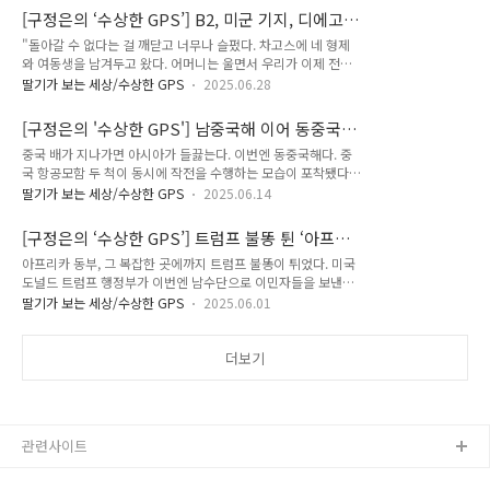
5월에는 캐나다를 찾아가 의회에서 연설을 했다. 이번에도 케이
국가들이다. 뼈만 앙상한 아프리카 아..
[구정은의 ‘수상한 GPS’] B2, 미군 기지, 디에고
트 왕세자비의 옷차림을 비롯해 왕실의 화려한 국빈 맞이 행사가
가르시아
"돌아갈 수 없다는 걸 깨닫고 너무나 슬펐다. 차고스에 네 형제
언론에 줄줄이 보도됐다. 반면에 키어 스타머 영국 총리는 존재
와 여동생을 남겨두고 왔다. 어머니는 울면서 우리가 이제 전과
감이 적었다.) 세계의 관심은 마크롱의 입에 집중됐다. 유럽은 사
는 다른 삶을 살게 될 것이라고 했다. 그 때부터 악몽이 시작됐
면초가다. 러시아가 우크라이나를 침공해 유럽이 전운에 덮여 있
딸기가 보는 세상/수상한 GPS
2025.06.28
다.“ 2023년 2월 휴먼라이츠워치 보고서에 담긴 루이스 마셀 험
고 미국 도널드 트럼프 행정부는 유럽을 압박하고 권위주의 중국
버트의 말이다. 그가 살았던 곳은 인도양의 차고스 군도에서 가
과의 무역은 뜻대로 되지 않는다. 이런 상황에서 영국을 끌어안
[구정은의 '수상한 GPS'] 남중국해 이어 동중국
장 큰 섬인 디에고가르시아였다. 적도 남쪽에 있는 이 섬은 서쪽
고 홀로서기를 해보려는 유..
해까지...중국 항모에 아시아가 끓는다
중국 배가 지나가면 아시아가 들끓는다. 이번엔 동중국해다. 중
으로는 아프리카 대륙과 약 3000km, 동쪽으로는 인도와 약
국 항공모함 두 척이 동시에 작전을 수행하는 모습이 포착됐다.
1800km 떨어진 곳에 있다. 가장 가까운 나라인 몰디브와도
9일 밤 항공모함 ‘산둥’이 오키나와 미야코 섬 남동쪽 550km 지
730km 거리다. 면적은 30제곱킬로미터에 불과하다. 무인도였
딸기가 보는 세상/수상한 GPS
2025.06.14
점, 일본의 배타적 경제 수역(EEZ)에서 목격됐다. 산둥호 함대에
던 섬을 포르투갈 선원들이 16세기 초에 발견했다. 섬의 이름은
는 군함 4척이 동반했고 전투기와 헬리콥터를 동원해 비행 작전
당시 항해를 이끈 스페인인 디에고 가르시아 데 모게르(Diego
[구정은의 ‘수상한 GPS’] 트럼프 불똥 튄 ‘아프리
을 수행했다. 또 다른 항모 랴오닝호는 그 직전 주말 일본 최동단
Garcia de M..
카 뿔‘
아프리카 동부, 그 복잡한 곳에까지 트럼프 불똥이 튀었다. 미국
섬인 미나미토리시마 근처에서 작전을 했다. 중국 항모가 일본에
도널드 트럼프 행정부가 이번엔 남수단으로 이민자들을 보낸다
서 괌과 미크로네시아 제도까지 이어지는 이른바 '제2 도련선'을
고 한다. 8명을 미국 땅에서 일단 내보냈는데, 법원이 제동을 걸
통과한 첫 사례라고 일본 방위성은 밝혔다. 랴오닝 함대에는 유
딸기가 보는 세상/수상한 GPS
2025.06.01
었다. 브라이언 머피라는 연방판사가 “트럼프 행정부가 법원의
도 미사일 구축함 2척과 고속 전투 지원함이 포함되어 있었고,
명령을 위반하고 이민자들에게 충분한 통지 없이 급하게 추방했
항모에서 전투기와 헬리콥터가 이착륙하는 모습이 NHK에 방영
다”고 판결한 것이다. 쫓겨난 이들은 불과 15시간 전에야, 그것
더보기
됐다. Meet S..
도 대부분 한밤중에 추방 사실을 통보받았고, 가족들과 의논하거
나 법률적 도움을 받을 겨를도 없었다. 추방되는 이들이 그 나라
에 가게 될 경우 고문이나 박해의 위험이 있는지, 어떤 두려움이
있는지 설명하고 호소할 기회를 줘야 되는데 충분히 주지 않았다
관련사이트
고 법원은 봤다. 그러자 트럼프 정부는 “법원이 외교적 노력을
방해하고 있다” “본국으로 돌..