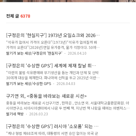
전체 글
6378
[구정은의 ‘현실지구‘] 1973년 오일쇼크와 2026
년 위기
“석유가 없어서 가격이 오른다”(1973년)“석유가 없어질까 봐
가격이 오른다”(2026년)연일 유가충격, 물가 걱정이다. 50여년
전 오일쇼크와 최근 상황을 단순화하면 저렇게 표현할 수 있을
딸기가 보는 세상/구정은의 '현실지구'
2026.04.10
것 같다. 둘 다 지정학적 불안이 에너지 가격을 올리고 글로벌 경
제에 충격을 준 사건이지만 구조와 파급방식은 많이 다르다.
[구정은의 ‘수상한 GPS‘] 세계에 제재 칼날 휘두
1973년 시작돼 이듬해까지 이어진 1차 오일쇼크는 아랍연합군
르는 미국의 숨은 손 OFAC
“이란의 불법 석유판매와 무기생산을 돕는 개인과 단체 및 선박
이 이스라엘과 맞붙었다 패배한 ‘욤키푸르 전쟁’의 후폭풍이었
30여개 대상을 제재한다. 파나마에 선적을 두고 2025년 이란산
다. 일방적으로 이스라엘 편을 드는 미국과 서방에 맞서 석유수
석유를 방글라데시로 실어나른 후트 호, 2020년부터 이란산 원
출국기구(OPEC, 오펙)를 중심으로 아랍 산유국들이 석유 생산
딸기가 보는 세상/수상한 GPS
2026.04.03
유와 가공유 수백만 배럴을 운송해온 오션코이 호, 바베이도스
을 감축하고 수출도 대폭 줄였다. 공급이 줄자 유가가 네 배로 뛰
선적으로 지난해 말부터 이란산 연료유 200만 배럴을 수송한 노
었다. 미국의 주유소 앞에는 줄이 늘어섰고 ‘배급량’을 줄여야 했
구기연 외, <중동을 바라보는 새로운 시선>
스스타 호… 또한 이란 혁명수비대 등에 무기 재료를 조달해준
다. 미국은 그 뒤로 오..
중동을 바라보는 새로운 시선구기연 , 한하은 , 안소연 외. 서울대학교출판문화원. 아
튀르키예, 아랍에미리트 등의 개인과 단체를 제재 대상으로 지정
시아연구소 서아시아센터에서 나온 두 번째 책. 지난번 책 나왔을 때에는 어벤저스라
한다.” 2월 25일 미국 재무부 웹사이트에 올라온 공지문이다. 지
고들 했었는데 이번에도 쟁쟁한 연구자들이 모여 드림팀을 만든 듯.기대가 정말 컸
난해에만 도널드 트럼프 대통령이 말한 ‘최대한의 압박 캠페
딸기네 책방
2026.03.23
다. 중동을 옆에서 오래 곁눈질한 사람으로서, 이 책에 참여한 학자들에 대한 기대도
인’에 따라 미국이 조치를 취한 이란 관련 개인, 선박, 항공기 제
있고, 제목 그대로 중동을 보는 새로운 시선을 접하게 해주는 책이기도 하고. 그런데
재 건수가 875건이었고 올들어서도 수시로 공지가 올라온다. 최
[구정은의 ‘수상한 GPS‘] 러시아 ‘소모품‘ 되는 아
이 책이 나오고 세계 정세가 급변했다. 미/이스라엘-이란 전쟁, 가자지구나 레바논 상
근에는 레바논 무장조..
프리카인들
“케냐 형법 제68조에 따라, 대통령의 서면 승인 없이는 외국 군
황에 저자들 마음이 복잡했을 것 같다. 그런데 저자들 입장에선 아쉬움도 있겠지만