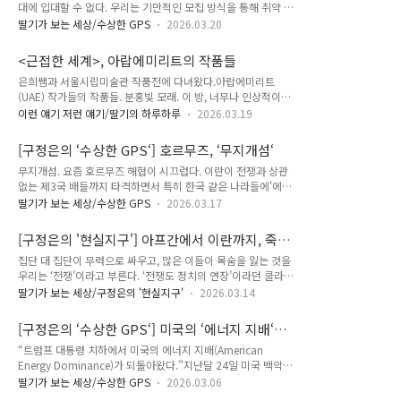
대에 입대할 수 없다. 우리는 기만적인 모집 방식을 통해 취약 계
독자 입장에선 그래서 더 반갑기도 하다. 요즘 중동 상황뿐 아니라 러시아의 우크라
층을 착취하는 인신매매와 밀수 조직에 대응하기 위해 정보 공유
이나 침공 이후 ‘지정학의 귀환’을 이야기하는 분들..
딸기가 보는 세상/수상한 GPS
2026.03.20
를 강화하기로 합의했다.” 케냐 외교장관 무살리아 무다바디가
러시아를 공식 방문 중이던 16일, 세르게이 라브로프 러시아 외
<근접한 세계>, 아랍에미리트의 작품들
교장관과 만난 뒤 소셜미디어 X에 올린 글이다. 무다바디 장관에
은희쌤과 서울시립미술관 작품전에 다녀왔다.아랍에미리트
따르면 “러시아-우크라이나 분쟁으로 피해를 입은 케냐 국민들
(UAE) 작가들의 작품들. 분홍빛 모래. 이 방, 너무나 인상적이었
의 안녕이 핵심적인 우선순위로” 회담에서 다뤄졌다고 한다. 러
다. 분홍빛 모래만으로 이렇게 시각적 자극을 주다니. 이뿐 방.
시아는 자국 내 병원 등에 있는 케냐인 부상자들을 케냐로 보내
이런 얘기 저런 얘기/딸기의 하루하루
2026.03.19
역쉬 색깔은 핑크지! 위 사진은 알마하 자랄라의 작품들. 색감이
주고 사망자 유해도 송환하기로 했으며, 군사작전에 동원된 케냐
넘 좋다! 전체적으로 아랍, 걸프, UAE 맥락에 대한 설명도 없고
인들이 빠져나오게 해주고 보상금도 주기로 약속했다고 했다. 러
[구정은의 ‘수상한 GPS‘] 호르무즈, ‘무지개섬‘
번역은 ㄱㅈ같고 전시에 성의가 너무 없긴 했지만 작품들은 재미
시아와 우크라이나의 전쟁에 느닷..
무지개섬. 요즘 호르무즈 해협이 시끄럽다. 이란이 전쟁과 상관
있었다.위의 사진에 나온 작품 좋았음. 천막에 갇혀 온라인으로
없는 제3국 배들까지 타격하면서 특히 한국 같은 나라들에'에너
세상과 만나는 여성. 억압과 연결. 돌로 만든 슬리퍼.걸음이 천근
지 안보 위협'이 되고 있고, 세상이 어수선하다. 이미 너무나 많
만근이라는 게 바로 저런 거 아닐까. '생각'과 '추방' 사이- 글자가
딸기가 보는 세상/수상한 GPS
2026.03.17
이 들어본 호르무즈 해협. 거기에 세 개의 섬이 있다. 그 중 하나
움직이면서 그림자로 만들어지는 단어가 바뀐다. 전시 보고 올만
가, 호르무즈 섬. 그 섬의 별명이 무지개섬이다. 석유 통로, 물류
에 유림면 다녀옴. 냄비국수와 비빔메밀 먹었는데 사진은 한..
[구정은의 '현실지구'] 아프간에서 이란까지, 죽음
의 길목, 지정학적 요충지… 하지만 긴 역사를 안고 있는 아름다
을 기록하는 사람들
집단 대 집단이 무력으로 싸우고, 많은 이들이 목숨을 잃는 것을
운 섬이다. 무지개섬이라니. 전쟁과는 너무 다른 이미지다. 사진
우리는 ‘전쟁’이라고 부른다. ‘전쟁도 정치의 연장’이라던 클라우
을 보면 황무지, 소금이 엉겨붙은 시냇물, 작지만 고풍스런 박물
제비츠의 시대는 2차 대전을 끝으로 종말을 고했고, 침략 전쟁은
관, 바닷물이 붉게 보이는 레드비치, 무지개빛 지질이 드러나 있
딸기가 보는 세상/구정은의 '현실지구'
2026.03.14
모두 불법이 됐다. 유엔 헌장에 그렇게 규정돼 있다. 하지만 여전
는 레인보우밸리 같은 이쁜 풍경들이 보인다. 면적 42㎢, 이란
히 사람들은 죽어간다.몇 명이 죽어야 ‘전쟁’일까. 이번 세기 들
본토에서 약 8km 떨어져 있다. 인구는 몇 천 명 수준이라고 하는
[구정은의 ‘수상한 GPS‘] 미국의 ‘에너지 지배‘와
어와 첫번째 대규모 전쟁이었던 아프가니스탄 전쟁에선 몇 명이
데 상주 인..
이란, 베네수엘라
“트럼프 대통령 치하에서 미국의 에너지 지배(American
목숨을 잃었을까. 이라크 전쟁에서는? 시리아 내전에서는? 이란
Energy Dominance)가 되돌아왔다.”지난달 24일 미국 백악관
에서 억압 통치에 항의하다가 숨진 사람은 몇 명이나 될까? ‘전
웹사이트에 게재된 글의 제목이다. 그 열흘 전 도널드 트럼프 대
쟁에서 죽은 사람’의 범위는 어디까지일까? 지붕에 포탄이 떨어
딸기가 보는 세상/수상한 GPS
2026.03.06
통령은 ‘국가에너지지배위원회‘를 만들었다. 더그 버검 내무장관
져 목숨을 잃는 이들도 있지만, 전쟁 때문에 병원이 부숴져서, 꼭