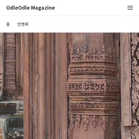
OdleOdle Magazine
홈
방명록