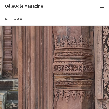
OdleOdle Magazine
홈
방명록