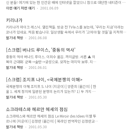
신 분들! 여기에 있는 한 인간은 배에 인터넷을 깔았으니 참으로 대단한 네티즌이 아
남편을 하늘같이 아는 사랑스런 아줌마! 그래서, 자신만을 믿고 바라보는 순진무구한
닌가요. 나는 지금 이 글을 쓰기 위해, 여덟개의 손가락으로 배를 두드리고 있다. 인체
가족들의 눈망울, 저 꿈과 사랑을 지켜주기 위해 오늘도 ..
이런 얘기 저런 얘기
2001.06.09
의 일부(혹은 상당부분, 혹은 전부)가 로봇화한 생물에도 여러 종류가 있으니 1) 기능
적 기계인간 이른바 '후크 선장 증후군'. 인체의 일부를 기계로 대체한 것. 그러나 기
키리냐가
계의 몫은 어디까지나 상실된 신체기능을 보전하는데 국한될 뿐, 인간의 총체적 자아
키리냐가 마이크 레스닉. 열린책들. 방금 전 TV뉴스를 보는데, '우리는 지금'이라는
와 사고기능에까지 절대적인 영향력을 행사하지는 못한다. 다만 논란거리는, 기계의
코너가 있네요. 처음 봤습니다. 일상생활 속에서 우리가 '고쳐야 할 것들'을 지적하는
범주를 어떻게 정하느냐 하는 것. 딸기의 독단적인 시각으로 봤을 때 안경이나 보청
순서인 모양입니다. 질서 안 지키고 공공장소에서 떠들고 쓰레기 함부로 버리고, 우
기 따위를 몸에 장착해 신체 기능을 보완한 경우는 기능..
딸기네 책방
2001.06.08
리 사회에서 고쳐야 할 것들, 범인인 저의 눈에도 거슬리는 것들이 숱하게 많습니다.
그런데 오늘의 주제는 조금 특이해 보이네요. '점심 시간 너무 길다'가 그 주제였습니
[스크랩] 버나드 루이스, '중동의 역사'
다. 한 마디로 정리하자면 '점심시간이 너무 길어서 기업 경쟁력이 떨어진다'는 겁니
중동의 역사 버나드 루이스. 이희수 옮김. 까치글방. 서론 ▲ 의
다. 강남의 한 대중음식점에서 와글바글 점심먹는 직장인들 모습을 보여주고 외국계
복의 근대화: 군복→술탄→궁성으로. 모자는 마지막 보루. 지금
기업 주재원들의 '평가'를 덧붙인 것만 봐도 의도는 명백하죠. 강남의 저 식당에서 점
도 여성의 복장은 별로 바뀌지 않았다. (케피야 kefiya : 부족이
심 때 부대찌개를 먹으면 기다리는 시간, 찌개..
딸기네 책방
2001.06.01
나 지역을 나타내는 독특한 디자인과 색깔의 전통적인 머리덮
개) ▲ 커피는 에티오피아→남부 아라비아→이집트, 시리아, 터
[스크랩] 조지프 나이, <국제분쟁의 이해>
키로. 이미 16세기에 카페가 생겨 카페사회가 형성됐다. ▲ 고대
국제분쟁의 이해 조지프 S. 나이 (지은이) | 양준희 (옮긴이) | 한
언어는 대부분 소멸되거나 종교용어로만 잔존. 다만 히브리어는
울 1. 세계 정치에 일관된 분쟁의 논리가 있는가? 1) 두 가지 이
종교언어로 보존되다가 정치적인 언어로 부활, 지금은 이스라엘
론적 전통: 현실주의와 자유주의 2) 국제정치란 무엇인가? 근대
의 일상용어가 된 이례적인 경우. 터키에서는 케말 아타튀르크가
딸기네 책방
2001.05.30
이전 유럽의 3가지 세계정치 체제-세계제국체제(로마), 봉건체
터키어의 아랍식 표기를 폐지, 라틴어 표기로 대체. ▲ 전통사회
제, 무정부국가체제 1648 베스트팔렌 조약-주권영토국가 체제
에서 통치자가 대중에게 뜻을 전달하는 방식은 ① 주화 발행 ②
소크라테스와 헤르만 헤세의 점심
의 확립 ▲무정부정치에 대한 두 가지 견해 ① 현실주의-국제정
모스크에서 금요설교. ▲ ..
소크라테스와 헤르만 헤세의 점심 Le Miroir des Idees 미셸 투
치연구의 지배적인 전통. 리처드 닉슨과 헨리 키신저가 대표적.
르니에 (지은이) | 김정란 (옮긴이) | 북라인 번역자인 김정란교수
"국제정치는 무정부체제다"라는 전제에서 출발. ② 자유주의-국
는 이 책에 대해 ‘먹을 수 있는 철학책’이라면서 ‘철학지망생이었
가 뿐 아니라, 지구적 사회(무역, 시민사회, 국제적인 관습 등)의
딸기네 책방
2001.05.30
던 한 명의 작가가 써낸 매우 흥미로운 철학요리서’라는 설명을
영향력도 중시. ③ 새로운 조류-'연역적 이론'(일종의 미시적 국