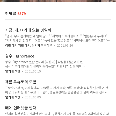
전체 글
6379
지금, 왜, 여기에 있는 것일까
"엄마, 우리 눈가에는 왜 털이 많아" "사막에 모래가 많아서." "발톱은 왜 두개야"
"사막에서 잘 걸어 다니려고" "등에 있는 혹은 뭐고" "사막에서 오래 견디려고" "근
데 왜 우린 동물원에 있어?" 늘 들르는 홈페이지에 갔다가 이 글을 발견했다. 다들 어
이런 얘기 저런 얘기/딸기의 하루하루
2001.06.26
디선가 한번쯤은 읽어보았을 내용일텐데. 그런데 갑자기, 아, 이게 웃긴 얘기가 아니
구나 하는 생각이 들었고, 뭔가를 스스로에게 자문해보지 않으면 안될 것 같은 죄책
향수 - Ignorance
감과 위화감, 긴장된 느낌마저 들었다. 나는 왜 지금 여기에 있는 것일까. 어린 시절의
향수 L'ignorance 밀란 쿤데라 (지은이) | 박성창 (옮긴이) | 민
꿈대로라면 서른 한살의 나는 지금쯤 이집트의 어느 고분에라도 들어가 있어야 하는
음사 아무리 영어단어 실력이 줄어들었다지만 내가 정말 까마귀
것 아닌가, 그것이 아니라면 콘티키같은 뗏목을 타고, 혹은 짐 크노프의 기관차를 타
고기를 먹었나 하고 잠시 고개를 갸우뚱 했습니다. Ignorance.
고, 돛단배라도 타고서 어딘가에서 모험을..
딸기네 책방
2001.06.19
곱씹어봐도 ‘무지’ ‘모른다’는 뜻이 분명한데 왜 이 책의 제목이
‘향수(鄕愁)’로 번역됐을까 해서 말이죠. 밀란 쿤데라의 친절한
제롬 무슈로의 모험
설명에 따르면 향수는 단지 고향을 그리는 것 뿐만이 아니라 시
프랑수아 부크, 이세욱 옮김, 교보문고 거기 서라, 벵갈 호랑이! 심심한 인간들이 괜
간과 장소와 그 속의 사람들을 포함한 모든 것들에 대한 그리움
히 귓바퀴에 담배 끼우고 다니던데, 벵골호랑이는 만년필을 코 밑에 끼우고 산지사방
인데, 그 그리움은 ‘기억’과는 직접적인 연관이 끊어져 있으면서
을 돌아다닌다. 코가 밑으로 늘어진 프랑스 아저씨만이 할 수 있는 일이다. 보험외판
도, 그리움의 대상이 대체 어떤 형상으로 어떻게 되어 있는지를
딸기네 책방
2001.06.09
원인 제롬 아저씨는 남편을 아끼고 사랑하는 뚱뚱한 아내, 전혀 안 귀엽게 그려져 있
몹시 궁금해하고 괴로와하는 것이라고 합니다. 왜 괴로운가 하
지만 '귀여운' 것으로 설정돼 있는 아이들과 함께 시내의 작은 아파트에서 살고 있는
면, 내가 어떤 사람을 몹시 그리워하는데 그 사람을 10년이고
배에 인터넷을 깔다
평범한 가장. 가족들을 위해 때로는 목숨을 건 모험에 뛰어들기도 하면서 정글같은
20년..
인체의 일부분을 기계화한 안드로이드, 생체기계 따위를 공상과학영화에서 많이 보
현대사회를 헤치고 나아가는 이 아저씨를 뚱뚱한 아줌마는 '벵갈호랑이'라 부른다.