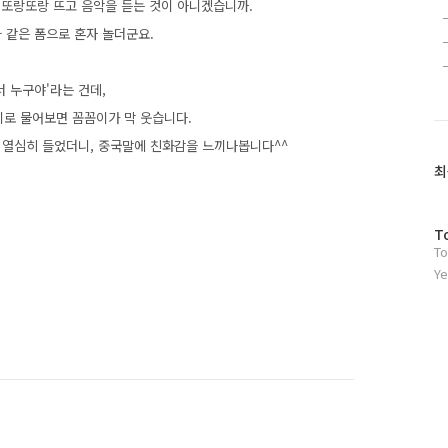
을 또랑또랑 뜨고 음악을 듣는 것이 아니겠습니까.
와 같은 폼으로 혼자 놀더군요.
너 누구야'라는 건데,
리로 물어보면 꼼꼼이가 막 웃습니다.
래 열심히 들었더니, 중국말에 친화감을 느끼나봅니다^^
최
방
T
To
문
자
Ye
수