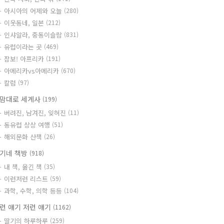
아시아의 어제와 오늘
(280)
이웃동네, 일본
(212)
인샤알라, 중동이슬람
(831)
유럽이라는 곳
(469)
잠보! 아프리카
(191)
아메리카vs아메리카
(670)
칼럼
(97)
맘대로 세계사
(199)
버려진, 남겨진, 잊혀진
(11)
동유럽 상상 여행
(51)
해외문화 산책
(26)
기네 책방
(918)
내 책, 옮긴 책
(35)
이런저런 리스트
(59)
과학, 수학, 의학 등등
(104)
런 얘기 저런 얘기
(1162)
딸기의 하루하루
(259)