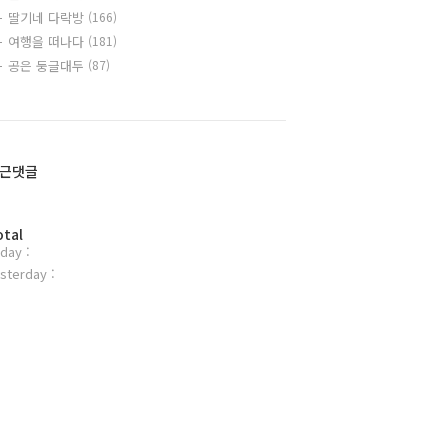
딸기네 다락방
(166)
여행을 떠나다
(181)
공은 둥글대두
(87)
근댓글
otal
day :
sterday :