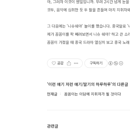
아, 그러자 이것이 웬일입니까. 무려 2시간 넘게 눈
것두, 음악에 심취한 듯 두 팔을 흔들며 마치 지휘자
그 다음에는 '니슈쉐야' 놀이를 했습니다. 중국말로 '
제가 꼼꼼이를 팍 째려보면서 니슈 쉐야? 하고 큰 소
꼼꼼이 가졌을 때 중국 드라마 열심히 보고 중국 노
공감
구독하기
'이런 얘기 저런 얘기/딸기의 하루하루'의 다른글
현재글
꼼꼼이는 이담에 지휘자가 될 것이다
관련글