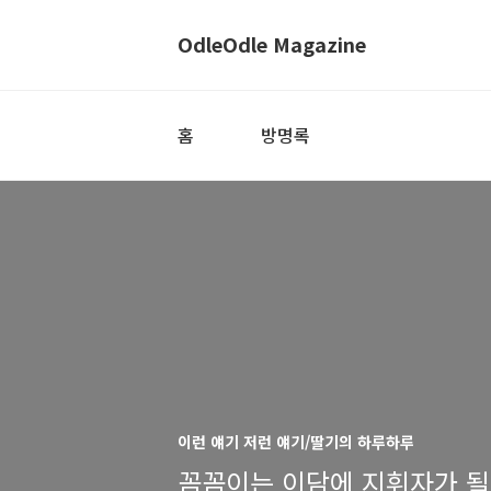
OdleOdle Magazine
홈
방명록
이런 얘기 저런 얘기/딸기의 하루하루
꼼꼼이는 이담에 지휘자가 될