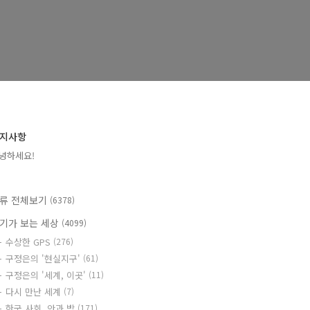
지사항
녕하세요!
류 전체보기
(6378)
기가 보는 세상
(4099)
수상한 GPS
(276)
구정은의 '현실지구'
(61)
구정은의 '세계, 이곳'
(11)
다시 만난 세계
(7)
한국 사회, 안과 밖
(171)