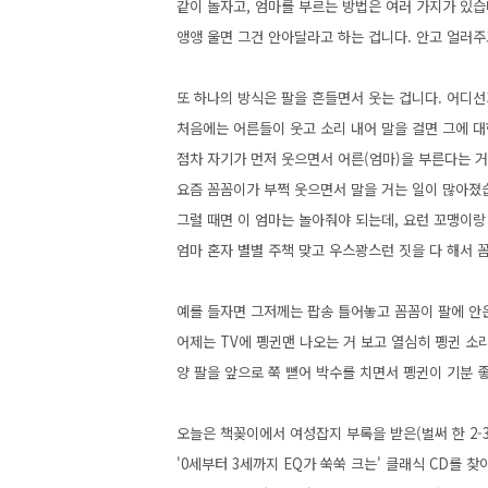
같이 놀자고, 엄마를 부르는 방법은 여러 가지가 있
앵앵 울면 그건 안아달라고 하는 겁니다. 안고 얼러주
또 하나의 방식은 팔을 흔들면서 웃는 겁니다. 어디선가
처음에는 어른들이 웃고 소리 내어 말을 걸면 그에 
점차 자기가 먼저 웃으면서 어른(엄마)을 부른다는 거
요즘 꼼꼼이가 부쩍 웃으면서 말을 거는 일이 많아졌습
그럴 때면 이 엄마는 놀아줘야 되는데, 요런 꼬맹이랑
엄마 혼자 별별 주책 맞고 우스꽝스런 짓을 다 해서 
예를 들자면 그저께는 팝송 틀어놓고 꼼꼼이 팔에 안은
어제는 TV에 펭귄맨 나오는 거 보고 열심히 펭귄 
양 팔을 앞으로 쭉 뻗어 박수를 치면서 펭귄이 기분 좋을
오늘은 책꽂이에서 여성잡지 부록을 받은(벌써 한 2-
'0세부터 3세까지 EQ가 쑥쑥 크는' 클래식 CD를 