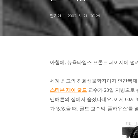
딸기21
2002. 5. 21. 20:24
아침에, 뉴욕타임스 프론트 페이지에 덜커
세계 최고의 진화생물학자이자 인간복제
스티븐 제이 굴드
교수가 20일 지병으로 
맨해튼의 집에서 숨졌다네요. 이제 60세 밖
가 있었을 때, 굴드 교수의 '풀하우스'를