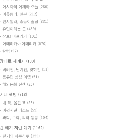
아시아의 어제와 오늘
(280)
이웃동네, 일본
(212)
인샤알라, 중동이슬람
(831)
유럽이라는 곳
(469)
잠보! 아프리카
(191)
아메리카vs아메리카
(670)
칼럼
(97)
맘대로 세계사
(199)
버려진, 남겨진, 잊혀진
(11)
동유럽 상상 여행
(51)
해외문화 산책
(26)
기네 책방
(918)
내 책, 옮긴 책
(35)
이런저런 리스트
(59)
과학, 수학, 의학 등등
(104)
런 얘기 저런 얘기
(1162)
딸기의 하루하루
(259)