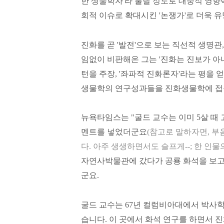
한 생물학자'라 불릴 정도로 대중적 영
회적 이슈로 확대시킨 '논쟁가'로 더욱 유
진화를 곧 '발전'으로 보는 직선적 생명
임없이 비판해온 그는 '진화는 진보가 아
턴을 주장, '좌파적 진화론자'라는 평을 
생물학의 연구성과들을 진화생물학에 접목
뉴욕타임스는 "굴드 교수는 이미 5살 
멘트를 넣었더군요
(참고로 말하자면, 
다. 아주 생생하면서도 슬프게--; 한 인
자연사박물관에 갔다가 공룡 화석을 보고
군요.
굴드 교수는 67년 컬럼비아대에서 박사학
습니다. 이 곳에서 화석 연구를 하면서