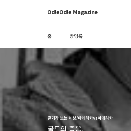
OdleOdle Magazine
홈
방명록
딸기가 보는 세상/아메리카vs아메리카
굴드의 죽음.