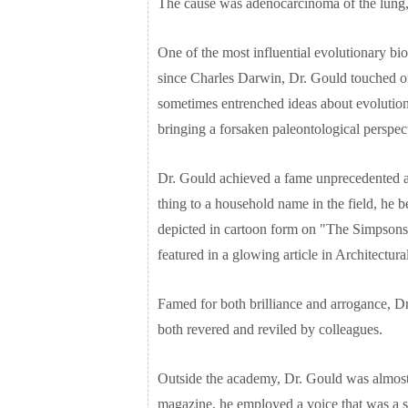
The cause was adenocarcinoma of the lung,
One of the most influential evolutionary bi
since Charles Darwin, Dr. Gould touched off
sometimes entrenched ideas about evolutiona
bringing a forsaken paleontological perspec
Dr. Gould achieved a fame unprecedented a
thing to a household name in the field, h
depicted in cartoon form on "The Simpsons
featured in a glowing article in Architectura
Famed for both brilliance and arrogance, Dr
both revered and reviled by colleagues.
Outside the academy, Dr. Gould was almost 
magazine, he employed a voice that was a s