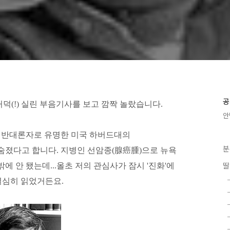
공
덕(!) 실린 부음기사를 보고 깜짝 놀랐습니다.
안
 반대론자로 유명한 미국 하버드대의
분
숨졌다고 합니다. 지병인 선암종(腺癌腫)으로 뉴욕
딸
에 안 됐는데...올초 저의 관심사가 잠시 '진화'에
 열심히 읽었거든요.