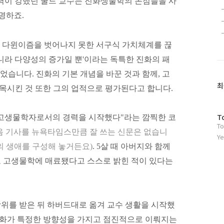
향력이 강했던 굴드 교수는 진화생물학의 논점들을 사
명하죠.
관, 다윈이즘을 벗어나지 못한 서구식 가치체계를 끊
니라 다양성의 증가일 뿐'이라는 독특한 진화의 패
얻었습니다. 진화의 기본 개념을 바꾼 것과 함께, 고
최
시킨 것 또한 그의 업적으로 평가된다고 합니다.
방
T
때 고생물학자로서의 경력을 시작했다"라는 깜찍한 코
To
문
부음 기사를 뉴욕타임스만큼 잘 쓰는 신문은 없습니
자
Ye
수
물의 생애를 구성해 놓거든요)
. 5살 때 아버지와 함께
 고생물학에 매료됐다고 스스로 밝힌 적이 있다는
위를 받은 뒤 하버드대로 옮겨 교수 생활을 시작했
 진화가 특정한 방향성을 가지고 점진적으로 이뤄지는