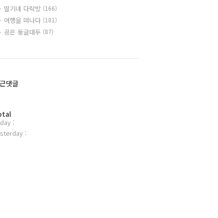
딸기네 다락방
(166)
여행을 떠나다
(181)
공은 둥글대두
(87)
근댓글
otal
day :
sterday :