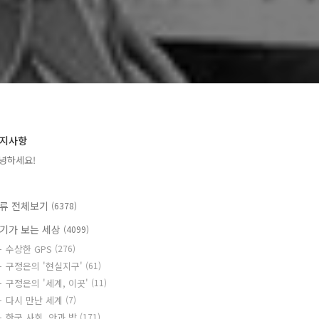
지사항
녕하세요!
류 전체보기
(6378)
기가 보는 세상
(4099)
수상한 GPS
(276)
구정은의 '현실지구'
(61)
구정은의 '세계, 이곳'
(11)
다시 만난 세계
(7)
한국 사회, 안과 밖
(171)