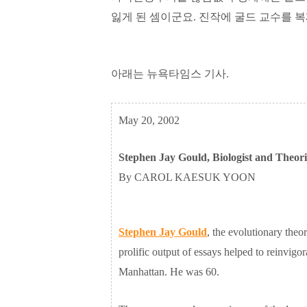
잃게 된 셈이군요. 진작에 굴드 교수를 복제
아래는 뉴욕타임스 기사.
May 20, 2002
Stephen Jay Gould, Biologist and Theoris
By CAROL KAESUK YOON
Stephen Jay Gould
, the evolutionary theo
prolific output of essays helped to reinvigor
Manhattan. He was 60.