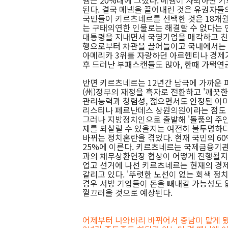
넴은 20%대에 그쳤다. 메넴이 사퇴하면 
된다. 결국 메넴을 끌어내린 것은 유권자들의
국민들이 키르츠네르를 선택한 것은 18개
는 구태의연한 인물로는 해결할 수 없다는 인
대통령을 지내면서 국영기업을 매각하고 친자
행으로부터 차관을 끌어들이고 국내에서는 
아메리카 3위를 자랑하던 아르헨티나 경제가
후 드러난 부패스캔들도 많아, 한때 가택연
반면 키르츠네르는 12년간 남극에 가까운
(州)정부의 재정을 흑자로 전환하고 '깨끗한
관리능력과 청렴성, 젊으면서도 안정된 이미
리스티나 페르난데스 상원의원이라는 점도 
그러나 지방정치인으로 출발해 '돌풍의 주인
제를 되살릴 수 있을지는 여전히 불투명하다
바뀌는 정치혼란을 겪었다. 현재 국민의 6
25%에 이른다. 키르츠네르는 국제금융기관
과의 채무상환연장 협상이 어떻게 진행될지도
업고 선거에 나선 키르츠네르는 현재의 경
갈리고 있다. '뚜렷한 노선이 없는 회색 정
경우 서방 기업들이 돈을 빼내갈 가능성도 
껄끄러울 것으로 예상된다.
어제부터 나와바리 바뀌어서 중남미 맡게 됐