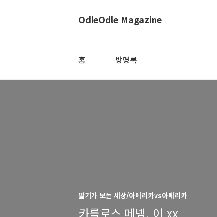
OdleOdle Magazine
홈
방명록
딸기가 보는 세상/아메리카vs아메리카
카를로스 메넴, 이 xx