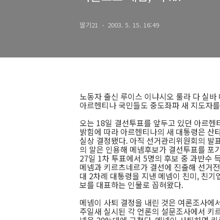
딸기21
2003. 5. 15. 16:49
노동자 출신 루이스 이냐시오 룰라 다 실바
아르헨티나 국민들도 중도좌파 새 지도자를
오는 18일 결선투표를 앞두고 있던 아르
밝힘에 따라 아르헨티나의 새 대통령은 산타
실상 결정됐다. 아직 선거관리위원회의 발
의 말은 인용해 메넴후보가 결선투표를 포
27일 1차 투표에서 5명의 후보 중 과반수 
메넴과 키르츠네르가 결선에 진출해 선거전을
대 2차례 대통령을 지낸 메넴이 친미, 친
보를 대표하는 인물로 꼽혀왔다.
메넴이 사퇴 결정을 내린 것은 여론조사에서
주일새 실시된 각 언론의 설문조사에서 키르