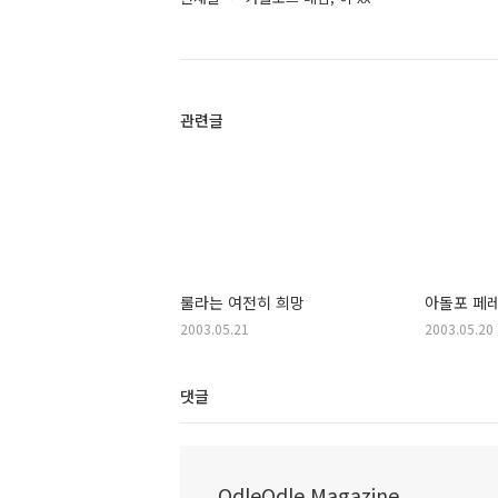
관련글
룰라는 여전히 희망
아돌포 페
2003.05.21
2003.05.20
댓글
OdleOdle Magazine