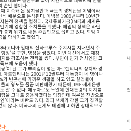
키르츠네르는 결선투표 없이 자연적으로 대통령에 선출
 손인 셈이다.
월째 지속돼 온 정치불안과 극도의 경제난을 메넴이라
식 때문으로 분석된다. 메넴은 1989년부터 10년간
본적 정책을 펼쳤다. 국제통화기금(IMF)과 세계은
인기에 영합한 조치들을 취했다. 메넴의 정책은 라틴
 붕괴 위기로 내몬 주원인으로 꼽히고 있다. 퇴임 이
금을 당하기도 했었다.
 파타고니아 일대의 산타크루스 주지사를 지내면서 주
 행정'을 구현, 명성을 쌓았다. 이번 대선에서도 재정
지를 강조하는 전략을 썼다. 부인이 인기 정치인인 크
내
득표에 도움이 됐다.
공'이 된 그가 뿌리깊이 병든 아르헨티나의 정치와 경
. 아르헨티나는 2001년12월부터 대통령이 네 명이나
0%가 빈곤선에 가까운 생활을 하고 있고 실업률이
들의 횡포를 줄곧 비판해왔기 때문에, IMF·세계은행
 알 수 없다. 에두아르도 두알데 현대통령의 지지를
딸
제팀을 그대로 중용하겠다는 입장인데 여론은 찬반으로
치인'이라는 비판도 있다. 좌파 색채가 강한 그가 집권할
없지 않다. 미국과의 관계도 메넴에 비하면 상대적으로
이
다.