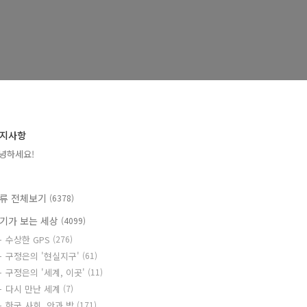
지사항
녕하세요!
류 전체보기
(6378)
기가 보는 세상
(4099)
수상한 GPS
(276)
구정은의 '현실지구'
(61)
구정은의 '세계, 이곳'
(11)
다시 만난 세계
(7)
한국 사회, 안과 밖
(171)