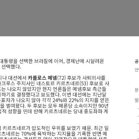
 대통령을 선택한 브라질에 이어, 경제난에 시달려온
공
 선택했다.
안
헨티나 대선에서
카를로스 메넴
(72) 후보가 사퇴의사를
크루스 주지사인 네스토르 키르츠네르(53) 후보로 사
표는 나오지 않았지만 현지 언론들은 메넴후보 측근들
분
기하기로 결정했다고 보도했다. 이번 대선에는 지난달
득표자가 나오지 않아 각각 24%와 22%의 지지를 얻은
딸
 벌여왔다. 두 후보는 모두 페론당 소속이지만 90년
기업적 성향을 띤데 반해 키르츠네르는 당내 중도좌파 계
 키르츠네르가 압도적인 우위를 보였기 때문. 최근 일
츠네르는 70%에 육박하는 지지율을 기록한 반면 메