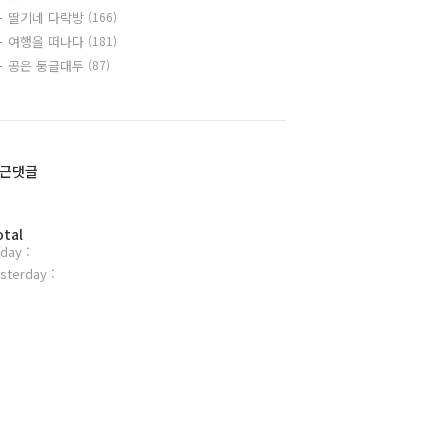
딸기네 다락방
(166)
여행을 떠나다
(181)
공은 둥글대두
(87)
근댓글
otal
day :
sterday :