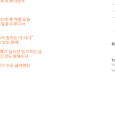
이르게 됐다면서
.
있는데 왜 하필 오늘
 일을 미루고서
서 잡히는 거 아냐"
 있는 판에.
최
행기 날리던 엽기적인 넘.
생긴것도 왕재수다.
방
T
전기 수도 끊어버린
To
문
자
Ye
수
글