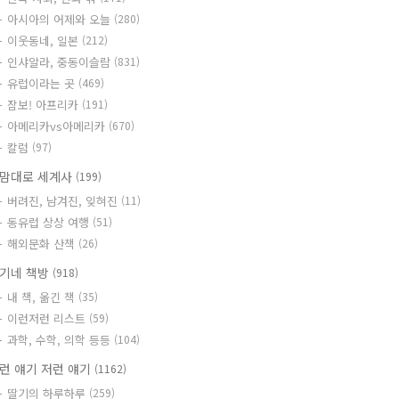
아시아의 어제와 오늘
(280)
이웃동네, 일본
(212)
인샤알라, 중동이슬람
(831)
유럽이라는 곳
(469)
잠보! 아프리카
(191)
아메리카vs아메리카
(670)
칼럼
(97)
맘대로 세계사
(199)
버려진, 남겨진, 잊혀진
(11)
동유럽 상상 여행
(51)
해외문화 산책
(26)
기네 책방
(918)
내 책, 옮긴 책
(35)
이런저런 리스트
(59)
과학, 수학, 의학 등등
(104)
런 얘기 저런 얘기
(1162)
딸기의 하루하루
(259)