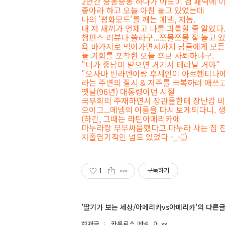
2년간 중동중동 하다가 아노미 겸 패닉에 
좋아라 하고 오늘 아침 놀고 있었는데
나의 '평화모드'를 깨는 메넴, 저놈.
내 저 새끼가 언제고 나를 괴롭힐 줄 알았다
챔편스 리뷰나 쓸라구...쪼물쪼물 잘 놀고 
욕 바가지로 먹어가면서까지 남들에게 모든
놀 기회를 포착한 오늘 후보 사퇴하냐구.
"너가 중남미 맡으면 거기서 테러날 거야"
"오사마 빈라덴이랑 후세인이 아르헨티나에
라는 주변의 질시 & 저주를 극복하려 애쓰고
옛날(96년) 대통령이던 시절
국무회의 주재하면서 장관들한테 장난감 비
으이그...메넴의 이름을 다시 보게되다니. 
(하긴, 그때는 라틴아메리카에
마누라랑 부부싸움했다고 마누라 사는 집 
치졸엽기적인 넘도 있었다 -_-;;)
1
구독하기
'딸기가 보는 세상/아메리카vs아메리카'의 다른
현재글
카를로스 메넴, 이 xx