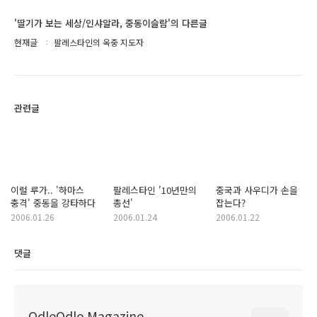
'딸기가 보는 세상/인샤알라, 중동이슬람'의 다른글
현재글
팔레스타인의 옥중 지도자
관련글
이럴 루가.. '하마스
팔레스타인 '10년만의
중국과 사우디가 손을
충격' 중동을 강타하다
총선'
잡는다?
2006.01.26
2006.01.24
2006.01.22
댓글
OdleOdle Magazine