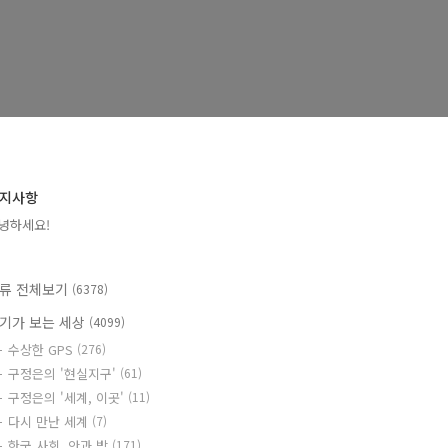
지사항
녕하세요!
류 전체보기
(6378)
기가 보는 세상
(4099)
수상한 GPS
(276)
구정은의 '현실지구'
(61)
구정은의 '세계, 이곳'
(11)
다시 만난 세계
(7)
한국 사회, 안과 밖
(171)