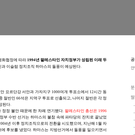
공
 평화협정에 따라
1994년 팔레스타인 자치정부가 성립된 이래 두
진과 이슬람 정치조직 하마스의 돌풍이 예상된다.
안
분
동안 요르단강 서안과 가자지구 1000여개 투표소에서 12시간 동
딸
석 중 절반인 66석은 지역구 투표로 선출되고, 나머지 절반은 각 정
정된다.
 정정 불안 때문에 한 차례 연기됐다.
팔레스타인 총선은 1996
치정부 수반 선거는 하마스의 불참 속에 파타당의 잔치로 끝났었
004년 이후 정치조직으로의 전환을 시도했으며, 지난해 1월 자
거에 후보를 냈었다. 하마스는 지방선거에서 돌풍을 일으키면서