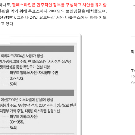
하나로,
팔레스타인은 민주적인 정부를 구성하고 치안을 유지할
란을 막기 위해 투표소마다 20여명의 보안경찰을 배치했으며,
선언했다. 그러나 24일 요르단강 서안 나블루스에서 파타 지도
고 있다.
최
방
T
To
문
자
Ye
수