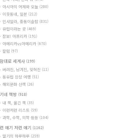
아시아의 어제와 오늘
(280)
이웃동네, 일본
(212)
인샤알라, 중동이슬람
(831)
유럽이라는 곳
(469)
잠보! 아프리카
(191)
아메리카vs아메리카
(670)
칼럼
(97)
맘대로 세계사
(199)
버려진, 남겨진, 잊혀진
(11)
동유럽 상상 여행
(51)
해외문화 산책
(26)
기네 책방
(918)
내 책, 옮긴 책
(35)
이런저런 리스트
(59)
과학, 수학, 의학 등등
(104)
런 얘기 저런 얘기
(1162)
딸기의 하루하루
(259)