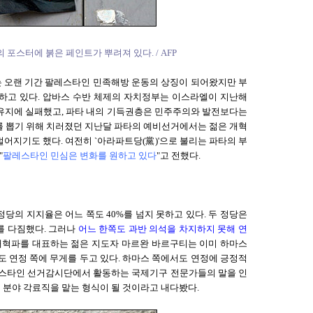
포스터에 붉은 페인트가 뿌려져 있다. / AFP
는 오랜 기간 팔레스타인 민족해방 운동의 상징이 되어왔지만 부
하고 있다. 압바스 수반 체제의 자치정부는 이스라엘이 지난해
유지에 실패했고, 파타 내의 기득권층은 민주주의와 발전보다는
를 뽑기 위해 치러졌던 지난달 파타의 예비선거에서는 젊은 개혁
어지기도 했다. 여전히 `아라파트당(黨)'으로 불리는 파타의 부
"
팔레스타인 민심은 변화를 원하고 있다
"고 전했다.
당의 지지율은 어느 쪽도 40%를 넘지 못하고 있다. 두 정당은
리를 다짐했다. 그러나
어느 한쪽도 과반 의석을 차지하지 못해 연
개혁파를 대표하는 젊은 지도자 마르완 바르구티는 이미 하마스
도 연정 쪽에 무게를 두고 있다. 하마스 쪽에서도 연정에 긍정적
레스타인 선거감시단에서 활동하는 국제기구 전문가들의 말을 인
회 분야 각료직을 맡는 형식이 될 것이라고 내다봤다.