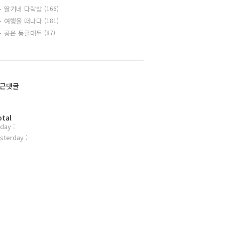
딸기네 다락방
(166)
여행을 떠나다
(181)
공은 둥글대두
(87)
근댓글
otal
day :
sterday :