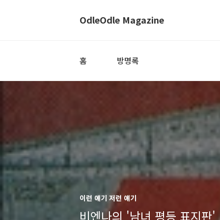
OdleOdle Magazine
홈
방명록
이런 얘기 저런 얘기
비엔나의 '남녀 평등 표지판'