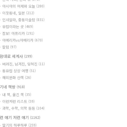
아시아의 어제와 오늘
(280)
이웃동네, 일본
(212)
인샤알라, 중동이슬람
(831)
유럽이라는 곳
(469)
잠보! 아프리카
(191)
아메리카vs아메리카
(670)
칼럼
(97)
맘대로 세계사
(199)
버려진, 남겨진, 잊혀진
(11)
동유럽 상상 여행
(51)
해외문화 산책
(26)
기네 책방
(918)
내 책, 옮긴 책
(35)
이런저런 리스트
(59)
과학, 수학, 의학 등등
(104)
런 얘기 저런 얘기
(1162)
딸기의 하루하루
(259)