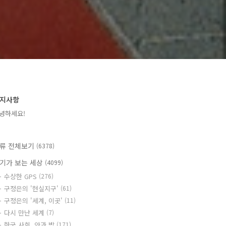
지사항
녕하세요!
류 전체보기
(6378)
기가 보는 세상
(4099)
수상한 GPS
(276)
구정은의 '현실지구'
(61)
구정은의 '세계, 이곳'
(11)
다시 만난 세계
(7)
한국 사회, 안과 밖
(171)