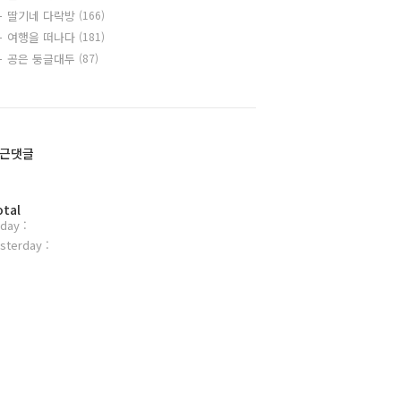
딸기네 다락방
(166)
여행을 떠나다
(181)
공은 둥글대두
(87)
근댓글
otal
day :
sterday :