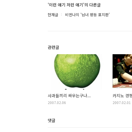
'이런 얘기 저런 얘기'의 다른글
현재글
비엔나의 '남녀 평등 표지판'
관련글
사과들끼리 싸우는구나...
카지노 경
2007.02.06
2007.02.01
댓글