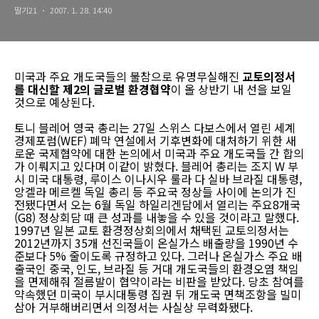
딸기21
2007. 1. 28. 14:40
미국과 주요 개도국들의 불참으로 유명무실해진
교토의정서
를 대신할 제2의 글로벌 환경협약
이 올 상반기 내 선을 보일
것으로 예상된다.
토니 블레어 영국 총리는 27일 스위스 다보스에서 열린 세계
경제포럼(WEF) 폐막 연설에서 기후변화에 대처하기 위한 새
로운 국제협약에 대한 논의에서 미국과 주요 개도국들 간 합의
가 이뤄지고 있다며 이같이 밝혔다. 블레어 총리는 조지 W 부
시 미국 대통령, 루이스 이나시우 룰라 다 실바 브라질 대통령,
앙겔라 메르켈 독일 총리 등 주요국 정상들 사이에 논의가 진
전됐다면서 오는 6월 독일 하일리겐담에서 열리는 주요8개국
(G8) 정상회담 때 큰 성과를 내놓을 수 있을 것이라고 말했다.
1997년 일본 교토 환경정상회의에서 채택된 교토의정서는
2012년까지 35개 선진국들이 온실가스 배출량을 1990년 수
준보다 5% 줄이도록 규정하고 있다. 그러나 온실가스 주요 배
출국인 중국, 인도, 브라질 등 거대 개도국들의 환경오염 책임
을 면제해줘 절름발이 협약이라는 비판을 받았다. 당초 참여를
약속했던 미국이 부시대통령 집권 뒤 개도국 면책조항을 빌미
삼아 거부해버리면서 의정서는 사실상 무력화됐다.