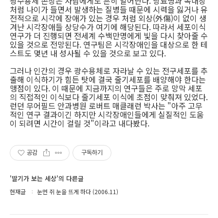
광수용체 손상은 사람에게도 흔히 일어난다. 당뇨병과 녹내장
처럼 나이가 들면서 발생하는 질병들 때문에 시력을 잃거나 유
전적으로 시각에 장애가 있는 경우 처럼 외상(外傷)이 없이 생
겨난 시각장애들 상당수가 여기에 해당된다. 따라서 세포이식
연구가 더 진행되면 전세계 수백만명에게 빛을 다시 찾아줄 수
있을 것으로 전망된다. 연구팀은 시각장애인을 대상으로 한 테
스트도 몇년 내 성사될 수 있을 것으로 보고 있다.
그러나 인간의 경우 광수용체로 자라날 수 있는 전구세포를 추
출해 이식하기가 힘든 탓에 결국 줄기세포를 배양해야 한다는
맹점이 있다. 이 때문에 지금까지의 연구들은 주로 망막 세포
의 직접적인 이식보다 줄기세포 이식에 초점이 맞춰져 있었다.
런던 무어필드 안과병원 로버트 매클래런 박사는 "아주 고무
적인 연구 결과이긴 하지만 시각장애인들에게 실질적인 도움
이 되려면 시간이 걸릴 것"이라고 내다봤다.
공감
구독하기
'딸기가 보는 세상'의 다른글
현재글
눈먼 쥐 눈을 뜨게 하다 (2006.11)