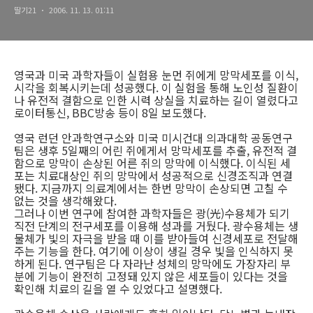
딸기21
2006. 11. 13. 01:11
영국과 미국 과학자들이 실험용 눈먼 쥐에게 망막세포를 이식,
시각을 회복시키는데 성공했다. 이 실험을 통해 노인성 질환이
나 유전적 결함으로 인한 시력 상실을 치료하는 길이 열렸다고
로이터통신, BBC방송 등이 8일 보도했다.
영국 런던 안과학연구소와 미국 미시건대 의과대학 공동연구
팀은 생후 5일째의 어린 쥐에게서 망막세포를 추출, 유전적 결
함으로 망막이 손상된 어른 쥐의 망막에 이식했다. 이식된 세
포는 치료대상인 쥐의 망막에서 성공적으로 신경조직과 연결
됐다. 지금까지 의료계에서는 한번 망막이 손상되면 고칠 수
없는 것을 생각해왔다.
그러나 이번 연구에 참여한 과학자들은 광(光)수용체가 되기
직전 단계의 전구세포를 이용해 성과를 거뒀다. 광수용체는 생
물체가 빛의 자극을 받을 때 이를 받아들여 신경세포로 전달해
주는 기능을 한다. 여기에 이상이 생길 경우 빛을 인식하지 못
하게 된다. 연구팀은 다 자라난 성체의 망막에도 가장자리 부
분에 기능이 완전히 고정돼 있지 않은 세포들이 있다는 것을
확인해 치료의 길을 열 수 있었다고 설명했다.