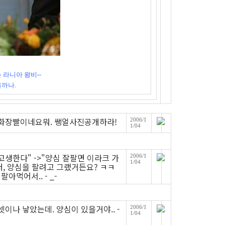
라니아 왕비--
까나.
까 화장빨이네요뭐. 쌩얼사진공개하라!
2006/1
1/04
고생한다" ->"양심 잘팔면 이라크 가
2006/1
1/04
저, 양심을 팔려고 그랬거든요? ㅋㅋ
아먹어서.. - _-
셋이나 낳았는데. 양심이 있을거야.. -
2006/1
1/04