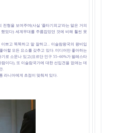
 전형을 보여주며(사실 '줄타기외교'라는 말은 거의
했었다) 세계무대를 주름잡았던 것에 비해 훨씬 못
말 이쁘고 똑똑하고 말 잘하고... 이슬람왕국의 왕비입
 좋아할 모든 요소를 갖추고 있다. 미디어만 좋아하는
기로 소문나 있고(요르단 인구 55~60%가 팔레스타
람이다), 또 이슬람국가에 대한 선입견을 없애는 데
깐.
통 라니아에게 초점이 맞춰져 있다.