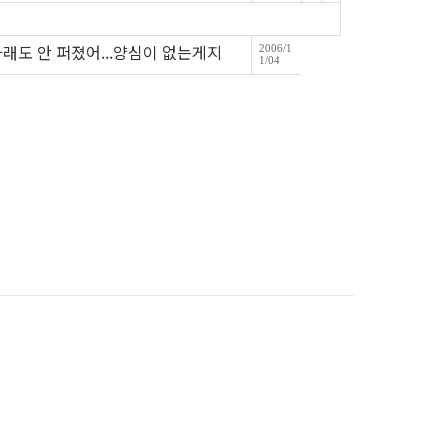
 아래도 안 퍼졌어...양심이 없는게지
2006/1
1/04