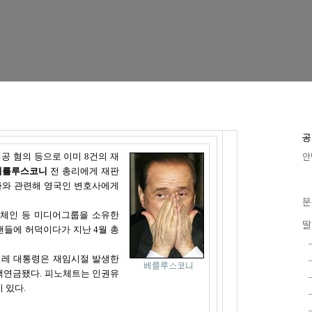
공
안
제공 혐의 등으로 이미 8건의 재
베를루스코니
전 총리에게 재판
나와 관련해 영국인 변호사에게
분
오체인 등 미디어그룹을 소유한
딸
들에 허덕이다가 지난 4월 총
칠레 대통령은 재임시절 발생한
가택연금됐다. 피노체트는 인권유
 있다.