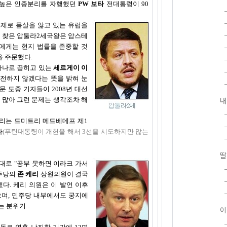
 높은 인종분리를 자행했던
PW 보타
전대통령이 90
제로 몸살을 앓고 있는 유럽을
를 찾은 압둘라2세국왕은 암스테
에게는 현지 법률을 존중할 것
을 주문했다.
하나로 꼽히고 있는
세르게이 이
전하지 않겠다는 뜻을 밝혀 눈
 도중 기자들이 2008년 대선
내
 많아 그런 문제는 생각조차 해
리는 드미트리 메드베데프 제1
다
(푸틴대통령이 개헌을 해서 3선을 시도하지만 않는
딸
대로 "공부 못하면 이라크 가서
주당의
존 케리
상원의원이 결국
다. 케리 의원은 이 발언 이후
며, 민주당 내부에서도 궁지에
 분위기...
이