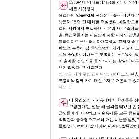
1980년대 남아프리카공화국에서 악명
세로 사망했다.
요르단의
압둘라2세
국왕은 무슬림 이민자 문
방문해 `문명 간 대화'를 역설했다. 네덜란드
르담 시청에서 연설하면서 유럽 내 무슬림들
을, 유럽국들에는 이슬람에 대한 이해와 관용
블라디미르 푸틴 러시아대통령의 후계자 중 
바노프
부총리 겸 국방장관이 차기 대권에 도
길을 끌었다. 이바노프 부총리는 노르웨이 방문
에 출마할 것인지를 묻자 "내게는 할일이 너무
보지 않았다"고 일축했다.
(인상은 거의 푸틴 급이다만;;)
이바노프 부총
부총리와 함께 차기 대선주자로 거론되고 있
다면--)
미 중간선거 지지유세에서 학생들을 상
고생한다"는 말을 해 물의를 빚었던 민
군인들에게 사과하고 지원유세를 모두 중단했
백악관과 공화당으로부터 거센 비난을 받았으
몰렸었다. 덕택에 잘 나가던 민주당, 발목잡히는