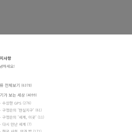
지사항
녕하세요!
류 전체보기
(6378)
기가 보는 세상
(4099)
수상한 GPS
(276)
구정은의 '현실지구'
(61)
구정은의 '세계, 이곳'
(11)
다시 만난 세계
(7)
한국 사회, 안과 밖
(171)