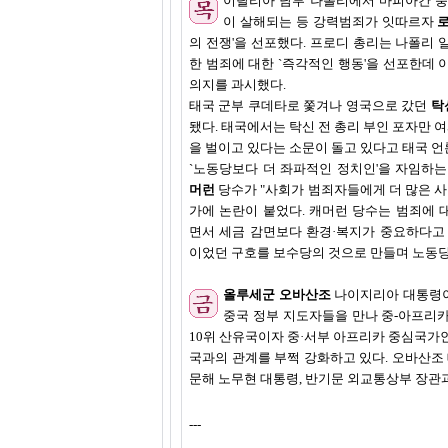
이탈리아 남부 나폴리에서 마피아간 충
이 살해되는 등 강력범죄가 잇따르자
의 전쟁'을 선포했다. 프로디 총리는 나폴리 
한 범죄에 대한 `즉각적인 행동'을 선포한데 
의지를 과시했다.
태국 군부 쿠데타로 쫓겨나 영국으로 갔던
탁
됐다. 태국에서는 탁신 전 총리 부인 포자만 
을 벌이고 있다는 소문이 돌고 있다고 태국 언
`노동당보다 더 좌파적인 정치인'을 자임하
머런
당수가 "사회가 범죄자들에게 더 많은 사
가에 논란이 붙었다. 캐머런 당수는 범죄에 
면서 세금 감면보다 환경·복지가 중요하다고 
이었던 구호를 보수당의 것으로 만들며 노동당
올루세군 오바산조
나이지리아 대통령이 
중국 정부 지도자들을 만나 중-아프리카
10위 산유국이자 중·서부 아프리카 중심국가
국과의 관계를 부쩍 강화하고 있다. 오바산조
문해 노무현 대통령, 반기문 외교통상부 장관
---