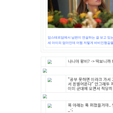
암스테르담에서 남편이 연설하는 걸 보고 있는 
세 아이의 엄마인데 어쩜 저렇게 바비인형같을
나니아 왕비? -> 딱보니
"공부 못하면 이라크 가서 
서 돈벌어온다" 안그래두 
이미 군대에 오면서 적당히 팔
목 아래는 푹 퍼졌을거야.. 
_-;