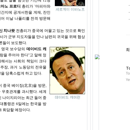
돌로 열흘 남짓한 기간에 12명
로마노 프로디
총리가 `마피아와
일간지에 공개서한을 게재, 잔인
이어 이날 나폴리를 전격 방문해
신 치나왓
전총리가 중국에 머물고 있는 것으로 확인
여사가 군부 지도자들을 만나 남편의 귀국을 위해 협상
론들이 보도했다.
는 영국 보수당의
데이비드 캐
최
랑을 주어야 한다"고 말해 정
대해서는 사회의 책임이 크다
방
주장, 과거 노동당의 전유물
T
To
문
을 당혹스럽게 하고 있다.
자
Ye
수
중국 베이징(北京)을 방문,
 우호관계를 과시했다. 세계
인 나이지리아는 최근 들어 중
 대통령은 6일에는 한국을 방
과 회담할 예정이다.