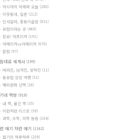
아시아의 어제와 오늘
(280)
이웃동네, 일본
(212)
인샤알라, 중동이슬람
(831)
유럽이라는 곳
(469)
잠보! 아프리카
(191)
아메리카vs아메리카
(670)
칼럼
(97)
맘대로 세계사
(199)
버려진, 남겨진, 잊혀진
(11)
동유럽 상상 여행
(51)
해외문화 산책
(26)
기네 책방
(918)
내 책, 옮긴 책
(35)
이런저런 리스트
(59)
과학, 수학, 의학 등등
(104)
런 얘기 저런 얘기
(1162)
딸기의 하루하루
(259)