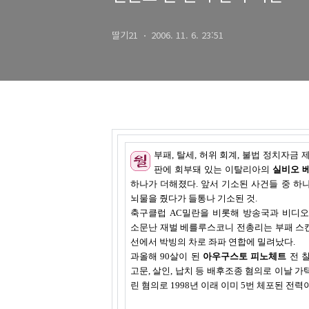
딸기21
2006. 11. 6. 23:51
부패, 탈세, 허위 회계, 불법 정치자금 
판에 회부돼 있는 이탈리아의
실비오 
하나가 더해졌다. 앞서 기소된 사건들 중 하
뇌물을 줬다가 들통나 기소된 것.
축구클럽 AC밀란을 비롯해 방송국과 비디
소문난 재벌 베를루스코니 전총리는 부패 스캔
선에서 박빙의 차로 좌파 연합에 밀려났다.
과올해 90살이 된
아우구스토 피노체트
전 
고문, 살인, 납치 등 배후조종 혐의로 이날 
린 혐의로 1998년 이래 이미 5번 체포된 전력이