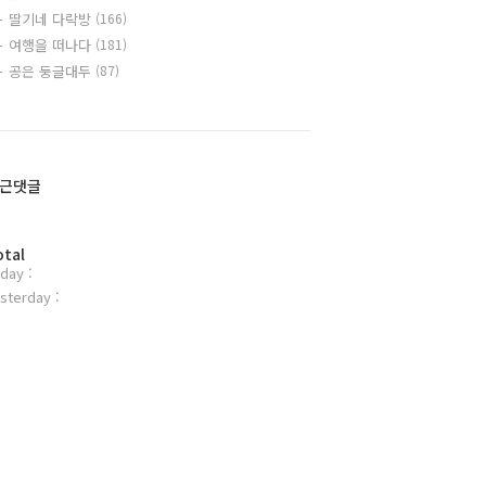
딸기네 다락방
(166)
여행을 떠나다
(181)
공은 둥글대두
(87)
근댓글
otal
day :
sterday :