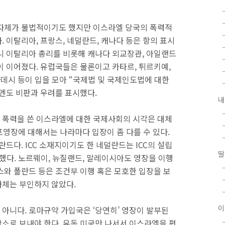
 자체가 불법적이기도 했지만 이스라엘 당국의 폭력적
 이탈리아, 프랑스, 네덜란드, 캐나다 등은 항의 표시
니 이탈리아 총리를 비롯해 캐나다 외교장관, 아일랜드
이 이어졌다. 유럽국들은 물론이고 카타르, 튀르키예,
라데시 등이 입을 모아 “국제법 및 국제인도법에 대한
엔도 비판과 우려를 표시했다.
내
 폭력을 쓴 이스라엘에 대한 국제사회의 시각은 대체
체포영장에 대해서는 나라마다 입장이 좀 다를 수 있다.
드다. ICC 소재지이기도 한 네덜란드는 ICC의 설립
딸
했다. 노르웨이, 뉴질랜드, 말레이시아도 영장을 이행
스와 폴란드 등은 조건부 이행 혹은 모호한 입장을 보
자체는 부인하지 않았다.
이
아니다. 로마규약 가입국은 ‘당연히’ 영장이 발부된
소로 보내야 한다. 유독 미국만 나서서 이스라엘을 편