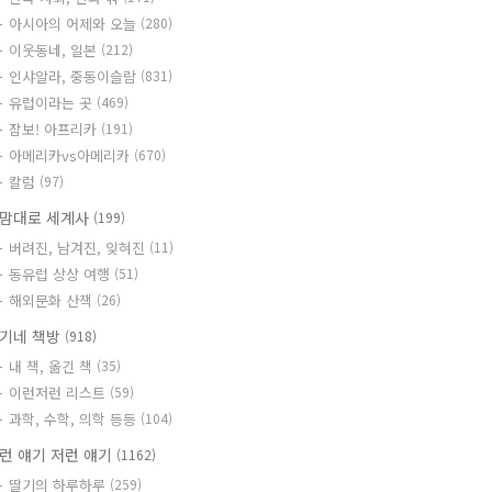
아시아의 어제와 오늘
(280)
이웃동네, 일본
(212)
인샤알라, 중동이슬람
(831)
유럽이라는 곳
(469)
잠보! 아프리카
(191)
아메리카vs아메리카
(670)
칼럼
(97)
맘대로 세계사
(199)
버려진, 남겨진, 잊혀진
(11)
동유럽 상상 여행
(51)
해외문화 산책
(26)
기네 책방
(918)
내 책, 옮긴 책
(35)
이런저런 리스트
(59)
과학, 수학, 의학 등등
(104)
런 얘기 저런 얘기
(1162)
딸기의 하루하루
(259)