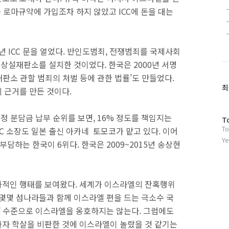
은 로마규약에 가입조차 하지 않았고 ICC에 돈을 대는
년 ICC 문을 열었다. 반인도범죄, 전쟁범죄를 국제사회
 상설재판소를 설치한 것이었다. 한국은 2000년 서명
사재판소 관할 범죄의 처벌 등에 관한 법률’도 만들었다.
최
 근거를 만든 것이다.
 재정 분담금 납부 순위를 보면, 16% 정도를 책임지는
방
T
To
문
CC 소장도 일본 출신 아카네 토모코가 맡고 있다. 이어
자
Ye
 부담하는 한국이 6위다. 한국은 2009~2015년 송상현
수
화적인 행태를 보여왔다. 세계가 이스라엘의 잔혹행위
 몇몇 섬나라들과 함께 이스라엘 편을 드는 극소수 국
마’ 수준으로 이스라엘을 옹호하지는 않는다. 그럼에도
자 학살을 비판한 것에 이스라엘이 놀랐을 것 같기는