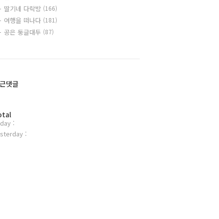
딸기네 다락방
(166)
여행을 떠나다
(181)
공은 둥글대두
(87)
근댓글
otal
day :
sterday :