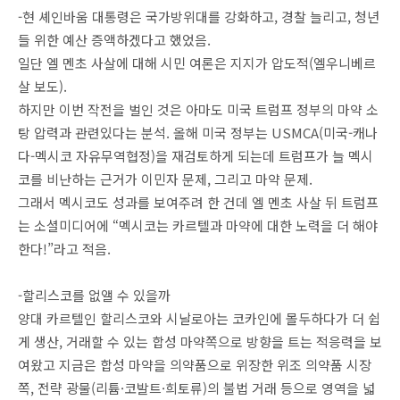
-현 셰인바움 대통령은 국가방위대를 강화하고, 경찰 늘리고, 청년
들 위한 예산 증액하겠다고 했었음.
일단 엘 멘초 사살에 대해 시민 여론은 지지가 압도적(엘우니베르
살 보도).
하지만 이번 작전을 벌인 것은 아마도 미국 트럼프 정부의 마약 소
탕 압력과 관련있다는 분석. 올해 미국 정부는 USMCA(미국-캐나
다-멕시코 자유무역협정)을 재검토하게 되는데 트럼프가 늘 멕시
코를 비난하는 근거가 이민자 문제, 그리고 마약 문제.
그래서 멕시코도 성과를 보여주려 한 건데 엘 멘초 사살 뒤 트럼프
는 소셜미디어에 “멕시코는 카르텔과 마약에 대한 노력을 더 해야
한다!”라고 적음.
-할리스코를 없앨 수 있을까
양대 카르텔인 할리스코와 시날로아는 코카인에 몰두하다가 더 쉽
게 생산, 거래할 수 있는 합성 마약쪽으로 방향을 트는 적응력을 보
여왔고 지금은 합성 마약을 의약품으로 위장한 위조 의약품 시장
쪽, 전략 광물(리튬·코발트·희토류)의 불법 거래 등으로 영역을 넓