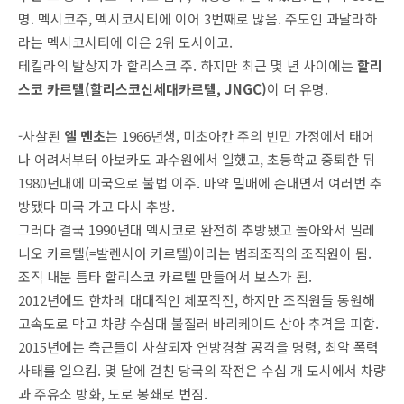
명. 멕시코주, 멕시코시티에 이어 3번째로 많음. 주도인 과달라하
라는 멕시코시티에 이은 2위 도시이고.
테킬라의 발상지가 할리스코 주. 하지만 최근 몇 년 사이에는
할리
스코 카르텔(할리스코신세대카르텔, JNGC)
이 더 유명.
-사살된
엘 멘초
는 1966년생, 미초아칸 주의 빈민 가정에서 태어
나 어려서부터 아보카도 과수원에서 일했고, 초등학교 중퇴한 뒤
1980년대에 미국으로 불법 이주. 마약 밀매에 손대면서 여러번 추
방됐다 미국 가고 다시 추방.
그러다 결국 1990년대 멕시코로 완전히 추방됐고 돌아와서 밀레
니오 카르텔(=발렌시아 카르텔)이라는 범죄조직의 조직원이 됨.
조직 내분 틈타 할리스코 카르텔 만들어서 보스가 됨.
2012년에도 한차례 대대적인 체포작전, 하지만 조직원들 동원해
고속도로 막고 차량 수십대 불질러 바리케이드 삼아 추격을 피함.
2015년에는 측근들이 사살되자 연방경찰 공격을 명령, 최악 폭력
사태를 일으킴. 몇 달에 걸친 당국의 작전은 수십 개 도시에서 차량
과 주유소 방화, 도로 봉쇄로 번짐.