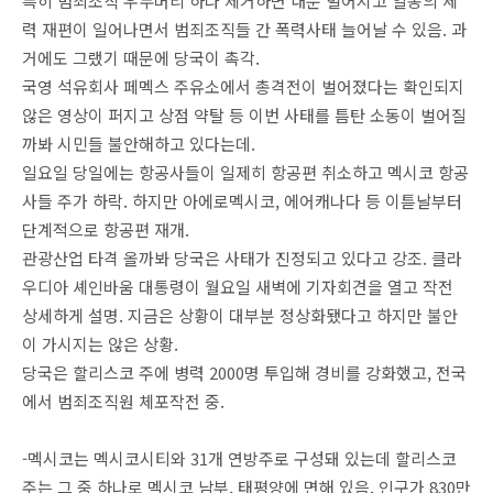
특히 범죄조직 우두머리 하나 제거하면 내분 벌어지고 일종의 세
력 재편이 일어나면서 범죄조직들 간 폭력사태 늘어날 수 있음. 과
거에도 그랬기 때문에 당국이 촉각.
국영 석유회사 페멕스 주유소에서 총격전이 벌어졌다는 확인되지
않은 영상이 퍼지고 상점 약탈 등 이번 사태를 틈탄 소동이 벌어질
까봐 시민들 불안해하고 있다는데.
일요일 당일에는 항공사들이 일제히 항공편 취소하고 멕시코 항공
사들 주가 하락. 하지만 아에로멕시코, 에어캐나다 등 이튿날부터
단계적으로 항공편 재개.
관광산업 타격 올까봐 당국은 사태가 진정되고 있다고 강조. 클라
우디아 셰인바움 대통령이 월요일 새벽에 기자회견을 열고 작전
상세하게 설명. 지금은 상황이 대부분 정상화됐다고 하지만 불안
이 가시지는 않은 상황.
당국은 할리스코 주에 병력 2000명 투입해 경비를 강화했고, 전국
에서 범죄조직원 체포작전 중.
-멕시코는 멕시코시티와 31개 연방주로 구성돼 있는데 할리스코
주는 그 중 하나로 멕시코 남부, 태평양에 면해 있음. 인구가 830만