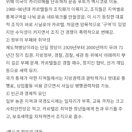
위해 미국이 카리브해를 단속하자 운송 루트가 멕시코로 이동.
1980~90년대 카르텔들의 조직화가 이뤄지고, 조직들은 지역별로
통제구역을 나눠 운송 네트워크를 만들었음. 이 시기 등장한 대표
적 조직이 바로 시날로아 카르텔. 처음엔 암묵적으로 ‘구역’이 있었
지만 수익성이 커지면서 조직 간 경쟁이 폭력적으로 변해감.
2) 정부의 부패와 취약성
제도혁명당이라는 단일 정당이 1929년부터 2000년까지 무려 71
년간 장기 집권. 지방정부, 경찰, 검찰, 세관 등 위에서 아래까지 뿌
리 깊은 부패 문제. 카르텔들은 경찰 매수, 정치인 협박, 선거 개입
등으로 세력 유지.
국가 통제가 약한 지역들에서는 지방권력과 결탁하거나 멋대로 통
행료, 상업활동 비용 걷으면서 사실상 병행권력처럼 기능.
3) 빈곤과 경제적 유인
일부 농촌 지역과 국경도시에는 일자리가 부족. 교육 격차는 크고
사회안전망은 적고. 카르텔은 취약한 청년들에게 돈과 무기를 주
고, 보호세력을 자처하면서 조직으로 흡수.
-멕시코 정부의 대응