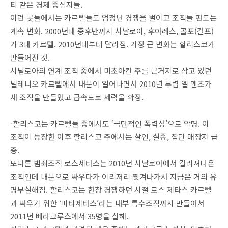
티 같은 경제 중심지들.
이런 곳들에서는 카르텔들도 엄청난 경쟁을 벌이고 조직들 판도는
계속 변화. 2000년대 중후반까지 시날로아, 후아레스, 골포(걸프)
가 3대 카르텔. 2010년대부터 달라짐. 가장 큰 변화는 할리스코가
만들어진 것.
시날로아의 연계 조직 중에서 미초아칸 주를 근거지로 삼고 있던
밀레니오 카르텔에서 내분이 일어나면서 2010년 무렵 엘 멘초가
새 조직을 만들었고 급속도로 세력을 확장.
-할리스코는 카르텔들 중에서도 ‘극단적인 폭력성’으로 악명. 이
조직이 등장한 이후 할리스코 주에서는 살인, 실종, 집단 매장지 급
증.
또다른 범죄조직 로스세타스는 2010년 시날로아에서 갈라져나온
조직인데 내분으로 싸우다가 이리저리 찢겨나가서 지금은 거의 유
명무실해짐. 할리스코는 한창 경쟁하던 시절 로스 제타스 카르텔
과 싸우기 위한 ‘마타제타스’라는 내부 특수조직까지 만들어서
2011년 베라크루스에서 35명을 살해.