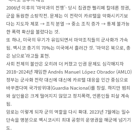
2006년 이후의 ‘마약과의 전쟁’- 당시 집권한 펠리페 칼데론 정권,
군을 동원한 소탕작전. 문제는 이 전략이 카르텔을 약화시키기보
다는 지도자 체포 → 조직 분열 → 중소 조직 증가 → 통제 불가능
한 폭력 확산을 불렀다는 것.
또 하나, 미국의 무기가 유입되면서 마약조직들의 군사화가 가속
됨. 멕시코 총기의 70%는 미국에서 흘러간 것. ‘마약은 북으로, 총
은 남으로’라고들 표현.
사회 전체의 불안은 오히려 더 커졌고 인권 문제도 심각해지자
2018~2024년 재임한 Andrés Manuel López Obrador (AMLO)
정부는 군사화 전략 대신에 대신에 카르텔 대응을 민간 중심으로
바꾸겠다며 국가방위대(Guardia Nacional)를 창설. 하지만 범죄
와 살인율은 크게 떨어지지 않았고 정치폭력, 언론인들 피살 계속
됨.
암로는 이렇게 되자 군의 역할을 다시 확대. 2023년 7월에는 밀수
단속을 명분으로 멕시코시티 최대 공항의 운영권을 해군에 넘기기
도.