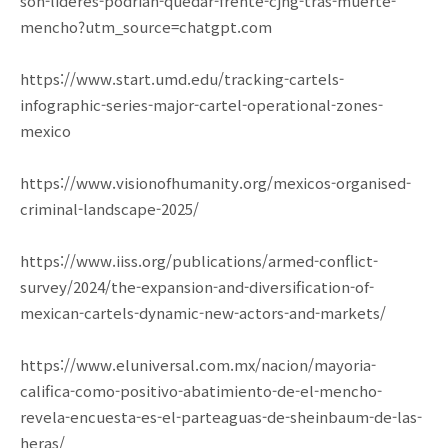
son-lideres-podrian-quedar-frente-cjng-tras-muerte-
mencho?utm_source=chatgpt.com
https://www.start.umd.edu/tracking-cartels-
infographic-series-major-cartel-operational-zones-
mexico
https://www.visionofhumanity.org/mexicos-organised-
criminal-landscape-2025/
https://www.iiss.org/publications/armed-conflict-
survey/2024/the-expansion-and-diversification-of-
mexican-cartels-dynamic-new-actors-and-markets/
https://www.eluniversal.com.mx/nacion/mayoria-
califica-como-positivo-abatimiento-de-el-mencho-
revela-encuesta-es-el-parteaguas-de-sheinbaum-de-las-
heras/