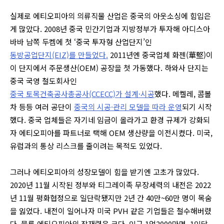
실제로 에티오피아의 의류직물 산업은 중국의 아웃소싱에 힘입은
게 많았다. 2008년 중국 민간기업과 지방정부가 투자해 아디스아
바바 남쪽 두켐에
첫 ‘중국 투자형 산업단지’인
동방공업단지(EIZ)를 만들었다.
2011년엔 중국업체 화젠(華堅)이
이 단지에서 주문생산(OEM) 공장을 첫 가동했다. 하와사 단지는
중국 국영 철도회사인
중국 토목건축공사총공사(CCECC)가 설계·시공
했다.
메켈레, 콤볼
차 등등 여러 공단이
중국의 시공·관리 모델을 따라 운영
되기 시작
했다.
중국 업체들은 자기네 임금이 올라가고 환경 규제가 강화되
자 에티오피아를 파트너로 택해 OEM 생산량을 이전시켰다. 미국,
유럽과의 통상 리스크를 줄이려는 목적도 있었다.
그러나 에티오피아의 성장모델이 힘을 받기엔 고초가 많았다.
2020년 11월 시작된 정부와 티그레이족 무장세력의 내전은 2022
년 11월 평화협정으로 일단락됐지만 2년 간 40만~60만 명이 목숨
을 잃었다.
내전이 일어나자 미국 PVH 같은 기업들은 철수해버렸
다.
물론 에티오피아의 잠재력은 크다. 인구 1억2000만명, 1인당