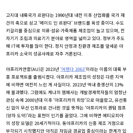
고지대 내륙국가 르완다는 1990년대 내전 이후 산업화를 국가 재
건의 축으로 삼고 ‘메이드 인 르완다’ 브랜드를 육성 중이다. 수도
키갈리를 중심으로 의류·섬유·가죽제품 제조업이 늘고 있으며, 전
자기기 조립과 의료기기 분야로 영역을 넓히고 있다. 정부가 주도
해 IT에 투자를 많이 한다. 정치 안정과 친환경 제조를 앞세운 아
프리카 소국의 성공사례로 자주 거론된다.
아프리카연합(AU)은 2023년
‘어젠다 2063’
이라는 이름의 대륙 부
흥 프로젝트를 출범시켰다.
아프리카 제조업의 성장은 다른 지역
에 비하면 여전히 느린 게 사실이다. 2023년 역내 총생산의 13%
에 불과했다. 그럼에도 케냐의 엠페사는 개발경제학자들의 엄청난
관심 속에 2000년대 이후 ‘아프리카의 희망’으로 떠올랐고, 유선통
신 없이 무선 인프라로 건너뛴 것을 뜻하는 ‘아프리카의 퀀텀 점프
(양자 도약)’라는 표현이 인기를 끌었다. 그에 비하면 에티오피아
의 성장 모델은 20세기적이다. 동아프리카의 신흥 제조 거점으로
부각되기 시작했지만 아직은 저임금 경공업 중심이라는 한계가 있