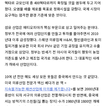
헥타르 규모인데 총 400헥타르까지 확장될 것을 염두에 두고 지어
졌다. 오염물 배출 제로를 목표로 정화시설을 갖췄다. 국제 시장이
요구하는 엄격한 환경 기준에 맞춘 것이다.
섬유 산업은 에티오피아가 핵심 부문으로 삼고 밀어주는 분야다.
정부가 전국에 여러 산업단지를 만들고 투자를 몰아주면서 2010
년대 이후 급성장했다. 스웨덴 의류업체 H&M, 캘빈클라인과 토미
힐피거를 보유한 미국 회사 PVH 같은 기업 공장을 유치하고 수출
거점으로 삼았다. 정부는 반세기 전 아시아 국가들이 했듯이 농업
의존도를 낮추고 제조업 국가로 거듭나려 한다. 그 대표적인 사례
가 하와사 산업단지다.
10여 년 전만 해도 세상 모든 옷들은 중국에서 만드는 것 같았다.
미국 의류산업 전문가 맥신 베다가 쓴 책 <
지속불가능한 패션산업에 이의를 제기합니다
>를 보면 2000년대
중반이 되자 서구의 의류산업은 전멸하다시피 한 반면에, 중국에
서는 방적기의 스핀들(실 뽑는 장치) 수가 1980년대 1800만 개에