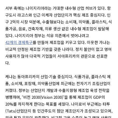
서부 축에는 나이지리아라는 거대한 내수형 산업 허브가 있다. 항
구도시 라고스와 인근 이케자 산업단지가 핵심 제조 중심지다. 인
구 2억의 시장 덕분에, 수출형보다는 소비재, 의약품, 플라스틱, 식
품가공, 음료, 건축자재, 의류 생산 같은 내수형 제조업이 발달해
있다. 나이지리아 정부는 석유 의존에서 벗어나려고
42개의 경제특구
를 만들어 제조업을 키우고 있다. 이웃한 가나는
비교적 안정된 제조업 기반을 갖춘 나라다. 정치 불안이 없고 영어
사용자가 많아 다국적 기업들이 서아프리카의 관문으로 선호한
다.
케냐는 동아프리카의 산업·기술 중심지다. 식품가공, 플라스틱 제
품, 소비재, 포장재, 의약품산업에 최근에는 전자기기 조립산업이
커졌다. 정부는 산업단지 개발과 수출지향형 제조업 육성 전략을
병행하며, ‘비전 2030(Vision 2030)’을 통해 제조업이 GDP의
20%를 차지하게 한다는 목표를 세웠다. 나이로비 부근에는 타투
(Tatu)산업단지 등 민간주도의 첨단 제조단지가 조성되고 있으며,
외국 투자 유입이 꾸준하다. 비교적 교육 수준이 높고 영어 사용이