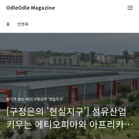
OdleOdle Magazine
홈
방명록
딸기가 보는 세상/구정은의 '현실지구'
[구정은의 '현실지구'] 섬유산업
키우는 에티오피아와 아프리카의
제조업 꿈