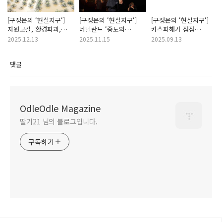
[구정은의 ‘현실지구‘]
[구정은의 ‘현실지구‘]
[구정은의 ‘현실지구‘]
자원고갈, 환경파괴,
네덜란드 ‘중도의
카스피해가 점점
물난리… 인도네시아
승리‘가 던지는 메시지
줄어들면
2025.12.13
2025.11.15
2025.09.13
아체
댓글
OdleOdle Magazine
딸기21 님의 블로그입니다.
구독하기