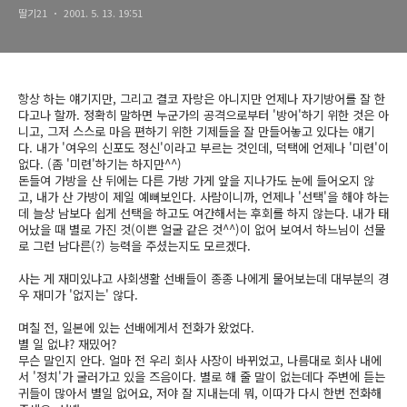
딸기21
2001. 5. 13. 19:51
항상 하는 얘기지만, 그리고 결코 자랑은 아니지만
언제나 자기방어를 잘 한
다고나 할까.
정확히 말하면 누군가의 공격으로부터 '방어'하기 위한 것은 아
니고,
그저 스스로 마음 편하기 위한 기제들을 잘 만들어놓고 있다는 얘기
다.
내가 '여우의 신포도 정신'이라고 부르는 것인데,
덕택에 언제나 '미련'이
없다.
(좀 '미련'하기는 하지만^^)
돈들여 가방을 산 뒤에는 다른 가방 가게 앞을 지나가도 눈에 들어오지 않
고,
내가 산 가방이 제일 예뻐보인다.
사람이니까, 언제나 '선택'을 해야 하는
데
늘상 남보다 쉽게 선택을 하고도 여간해서는 후회를 하지 않는다.
내가 태
어났을 때 별로 가진 것(이쁜 얼굴 같은 것^^)이 없어 보여서
하느님이 선물
로 그런 남다른(?) 능력을 주셨는지도 모르겠다.
사는 게 재미있냐고 사회생활 선배들이 종종 나에게 물어보는데
대부분의 경
우 재미가 '없지는' 않다.
며칠 전, 일본에 있는 선배에게서 전화가 왔었다.
별 일 없냐? 재밌어?
무슨 말인지 안다. 얼마 전 우리 회사 사장이 바뀌었고,
나름대로 회사 내에
서 '정치'가 굴러가고 있을 즈음이다.
별로 해 줄 말이 없는데다 주변에 듣는
귀들이 많아서
별일 없어요, 저야 잘 지내는데 뭐,
이따가 다시 한번 전화해