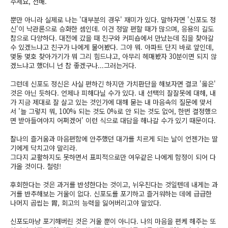
주세요, 선배.
뿐만 아니라 실제로 나는 '대부분의 경우' 재미가 있다.
말하자면 '신포도 정
신'이 낙관론으로 승화한 셈인데.
이건 정말 편할 때가 많으며, 응용의 길도
참으로 다양하다.
대전에 갔을 때 친구와 커피숍에서 만났는데
집을 찾아갈
수 있겠느냐고 친구가 나에게 물어봤다.
그야 뭐. 아파트 단지 바로 앞인데,
몇동 몇호 찾아가기가 뭐 그리 힘드냐고,
아무리 헤매봤자 30분이면 되지 않
겠느냐고 했더니
넌 참 좋겠구나...그러는거다.
그런데 신포도 정신은 사실 편하긴 하지만 가치판단을 해보자면
결코 '옳은'
것은 아닌 듯하다.
언제나 피해다닐 수가 있다. 내 선택의 잘잘못에 대해,
내
가 지금 제대로 잘 살고 있는 것인가에 대해 묻는
내 마음속의 질문에 맞서
서
'늘 그렇지 뭐, 100% 되는 것도 0%로 안 되는 것도 없어,
한번 결정했으
면 받아들여야지 어쩌겠어'
이런 식으로 대답을 해나갈 수가 있기 때문이다.
찰나의 즐거움과 마음편함에 안주했던 대가를 치르게 되는 날이
언젠가는 딸
기에게 닥치고야 말리라.
그다지 교활하지도 못하면서 표피적으로만 여우같은 나에게
함정이 되어 다
가올 것이다. 철렁!
후회한다는 것은 과거를 반성한다는 것이고, 뉘우친다는 것일텐데
내게는 과
거를 반추해보는 거울이 없다.
신포도를 포기하고 즐거워하는 데에 급급한
나머지
곱씹는 胃, 회고의 능력을 잃어버리고야 말았다.
신포도마냥 포기해버린 것은 거울 뿐이 아니다.
나의 마음을 편케 해주는 또