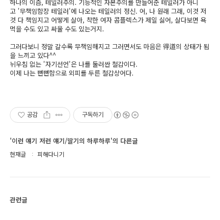
하나의 이즘, 테일러주의.
기능적인 자본주의를 만들어준 테일러가 아니
고
'무책임함장 테일러'에 나오는 테일러의 정신.
어, 나 원래 그래,
이것 저
것 다 책임지고 어떻게 살아,
착한 여자 콤플렉스가 제일 싫어, 살다보면
욕
먹을 수도 있고 싸울 수도 있는거지.
그러다보니 정말 갈수록 무책임해지고
그러면서도 마음은 得道의 상태가 됨
을 느끼고 있다^^
뉘우침 없는 '자기선언'은 나를 둘러싼 철갑이다.
이제 나는 뻔뻔함으로 외피를 두른 철갑상어다.
공감
구독하기
'이런 얘기 저런 얘기/딸기의 하루하루'의 다른글
현재글
피해다니기
관련글