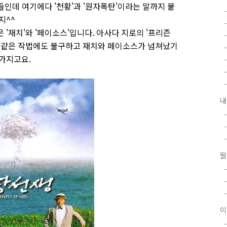
어들인데 여기에다 '천황'과 '원자폭탄'이라는 말까지 붙
지^^
 '재치'와 '페이소스'입니다. 아사다 지로의 '프리즌
만화같은 작법에도 불구하고 재치와 페이소스가 넘쳐났기
찬가지고요.
내
딸
이