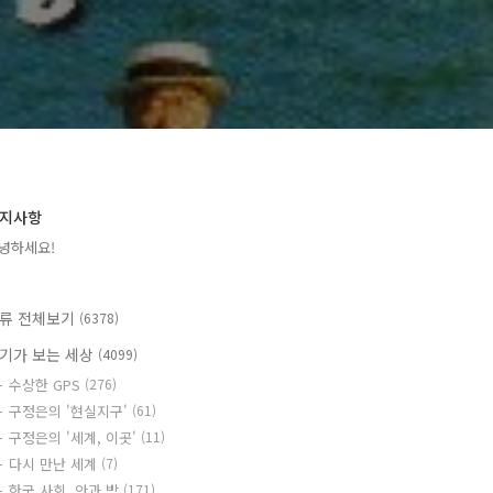
지사항
녕하세요!
류 전체보기
(6378)
기가 보는 세상
(4099)
수상한 GPS
(276)
구정은의 '현실지구'
(61)
구정은의 '세계, 이곳'
(11)
다시 만난 세계
(7)
한국 사회, 안과 밖
(171)