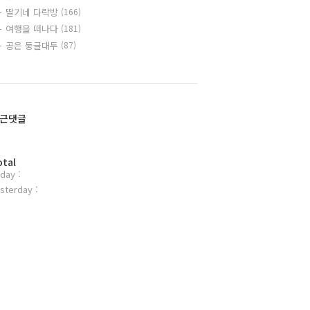
딸기네 다락방
(166)
여행을 떠나다
(181)
공은 둥글대두
(87)
근댓글
otal
day :
sterday :