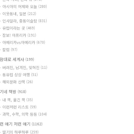
아시아의 어제와 오늘
(280)
이웃동네, 일본
(212)
인샤알라, 중동이슬람
(831)
유럽이라는 곳
(469)
잠보! 아프리카
(191)
아메리카vs아메리카
(670)
칼럼
(97)
맘대로 세계사
(199)
버려진, 남겨진, 잊혀진
(11)
동유럽 상상 여행
(51)
해외문화 산책
(26)
기네 책방
(918)
내 책, 옮긴 책
(35)
이런저런 리스트
(59)
과학, 수학, 의학 등등
(104)
런 얘기 저런 얘기
(1162)
딸기의 하루하루
(259)