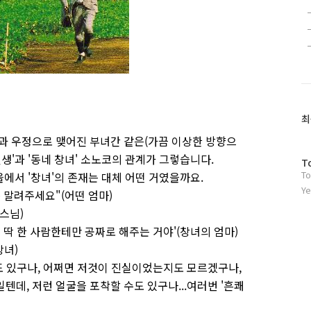
최
랑과 우정으로 맺어진 부녀간 같은(가끔 이상한 방향으
선생'과 '동네 창녀' 소노코의 관계가 그렇습니다.
방
T
To
을에서 '창녀'의 존재는 대체 어떤 거였을까요.
문
자
Ye
 말려주세요"(어떤 엄마)
수
(스님)
 딱 한 사람한테만 공짜로 해주는 거야'(창녀의 엄마)
창녀)
수도 있구나, 어쩌면 저것이 진실이었는지도 모르겠구나,
텐데, 저런 얼굴을 포착할 수도 있구나...여러번 '흔쾌