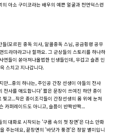
역의 아소 구미코라는 배우의 예쁜 얼굴과 천연덕스런
들(모르핀 중독 의사, 알콜중독 스님, 공금횡령 공무
휴먼드라마라고나 할까요. 그 군상들의 스토리를 하나하
 사연들이 쏟아져나올법한 인생들인데, 무겁고 슬픈 인
윽 스치고 지나갑니다.
지만...중의 하나는, 주인공 간장 선생이 아들의 전사
의 전사를 애도합니다' 짧은 문장이 쓰여진 하얀 종이
로 찢고...작은 종이조각들이 간장선생의 몸 위에 눈처
슨 카퍼레이드도 아니고, 슬픔이 반짝반짝...
의 대화로 시작되는 '구름 속의 첫 장면'은 다소 만화
 주는데요, 끝장면의 '바닷가 풍경'은 정말 별미입니