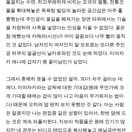
물결치는 수면, 히끄무레하게 비치는 요괴의 몸통, 전통건
물을 확대해놓은 목욕탕 빌딩의 놀라운 공간감은 아주 훌
륭했는데 주인공이 꽃길을 헤쳐가는 장면 따위에서는 기술
을 자랑하려 사족을 넣었다는 인상을 지울 수 없었다. 꽃은
참 예뻤는데 카메라(시선)가 아이 걸음보다 너무 빨리 움직
인 것 같았다. 남자인지 여자인지 잘 모르겠는 또다른 주인
공 하쿠의 얼굴선이 날카로와진 것도 눈에 띄었다. 미야자
키 애니에 갑자기 웬 꽃미남인가 싶었다.
그래서 흔쾌히 웃을 수 없었던 걸까. 3D가 자꾸 걸리는 데
에다, 미야자키라는 감독에 대한 기대감(원래 무언가에 크
게 기대할 때에는 겁이 많이 나고 마음이 무거워지는 법이
다) 때문에 오히려 맘 편히 보지 못했던 것 같다. 아는 사람
은 알겠지만 나는 편집증 같은 성향이 있어서, 한번 맘에 드
는 것은 계속 되풀이한다. 지브리 작품들은 원래 인기가 많
지만 내 경우는 비디오 테입으로 복사해놓고 예닐곱번씩은