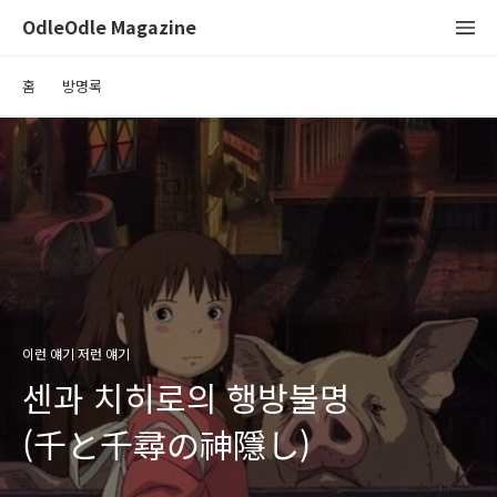
OdleOdle Magazine
홈
방명록
이런 얘기 저런 얘기
센과 치히로의 행방불명
(千と千尋の神隱し)