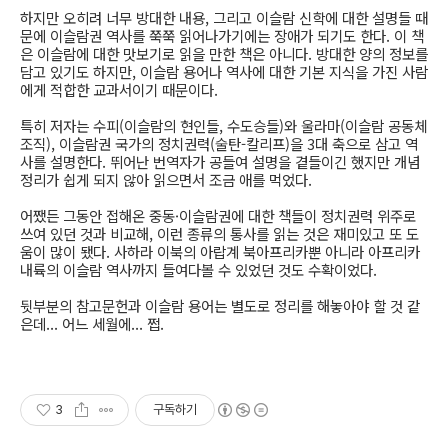
하지만 오히려 너무 방대한 내용, 그리고 이슬람 신학에 대한 설명들 때
문에 이슬람권 역사를 쭉쭉 읽어나가기에는 장애가 되기도 한다. 이 책
은 이슬람에 대한 맛보기로 읽을 만한 책은 아니다. 방대한 양의 정보를
담고 있기도 하지만, 이슬람 용어나 역사에 대한 기본 지식을 가진 사람
에게 적합한 교과서이기 때문이다.
특히 저자는 수피(이슬람의 현인들, 수도승들)와 울라마(이슬람 공동체
조직), 이슬람권 국가의 정치권력(술탄-칼리프)을 3대 축으로 삼고 역
사를 설명한다. 뛰어난 번역자가 공들여 설명을 곁들이긴 했지만 개념
정리가 쉽게 되지 않아 읽으면서 조금 애를 먹었다.
어쨌든 그동안 접해온 중동·이슬람권에 대한 책들이 정치권력 위주로
쓰여 있던 것과 비교해, 이런 종류의 통사를 읽는 것은 재미있고 또 도
움이 많이 됐다. 사하라 이북의 아랍계 북아프리카뿐 아니라 아프리카
내륙의 이슬람 역사까지 들여다볼 수 있었던 것도 수확이었다.
뒷부분의 참고문헌과 이슬람 용어는 별도로 정리를 해놓아야 할 것 같
은데... 어느 세월에... 쩝.
3
구독하기