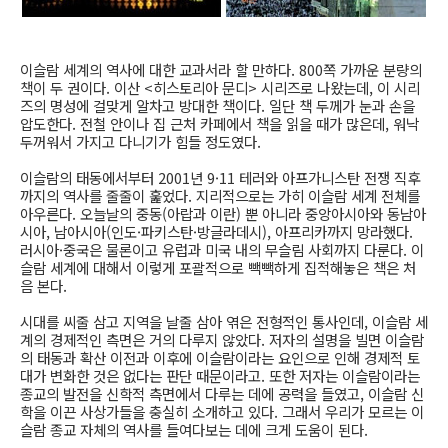
이슬람 세계의 역사에 대한 교과서라 할 만하다. 800쪽 가까운 분량의
책이 두 권이다. 이산 <히스토리아 문디> 시리즈로 나왔는데, 이 시리
즈의 명성에 걸맞게 알차고 방대한 책이다. 일단 책 두께가 눈과 손을
압도한다. 전철 안이나 집 근처 카페에서 책을 읽을 때가 많은데, 워낙
두꺼워서 가지고 다니기가 힘들 정도였다.
이슬람의 태동에서부터 2001년 9·11 테러와 아프가니스탄 전쟁 직후
까지의 역사를 줄줄이 훑었다. 지리적으로는 가히 이슬람 세계 전체를
아우른다. 오늘날의 중동(아랍과 이란) 뿐 아니라 중앙아시아와 동남아
시아, 남아시아(인도·파키스탄·방글라데시), 아프리카까지 망라했다.
러시아·중국은 물론이고 유럽과 미국 내의 무슬림 사회까지 다룬다. 이
슬람 세계에 대해서 이렇게 포괄적으로 빽빽하게 집적해놓은 책은 처
음 본다.
시대를 씨줄 삼고 지역을 날줄 삼아 엮은 전형적인 통사인데, 이슬람 세
계의 경제적인 측면은 거의 다루지 않았다. 저자의 설명을 빌면 이슬람
의 태동과 확산 이전과 이후에 이슬람이라는 요인으로 인해 경제적 토
대가 변화한 것은 없다는 판단 때문이라고. 또한 저자는 이슬람이라는
종교의 발전을 신학적 측면에서 다루는 데에 공력을 들였고, 이슬람 신
학을 이끈 사상가들을 충실히 소개하고 있다. 그래서 우리가 모르는 이
슬람 종교 자체의 역사를 들여다보는 데에 크게 도움이 된다.