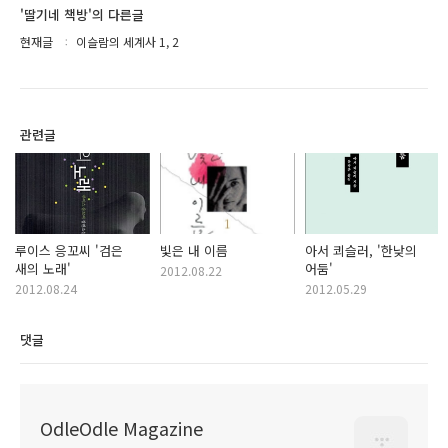
'딸기네 책방'의 다른글
현재글
이슬람의 세계사 1, 2
관련글
루이스 응꼬씨 '검은
빛은 내 이름
아서 쾨슬러, '한낮의
새의 노래'
어둠'
2012.08.22
2012.08.24
2012.05.29
댓글
OdleOdle Magazine