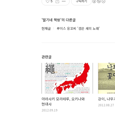
5
구독하기
'딸기네 책방'의 다른글
현재글
루이스 응꼬씨 '검은 새의 노래'
관련글
아라사키 모리테루, 오키나와
강이, 나무
현대사
2012.08.27
2012.09.19