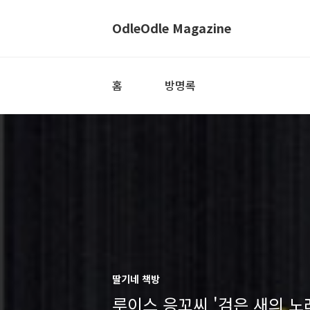
OdleOdle Magazine
홈
방명록
딸기네 책방
루이스 응꼬씨 '검은 새의 노