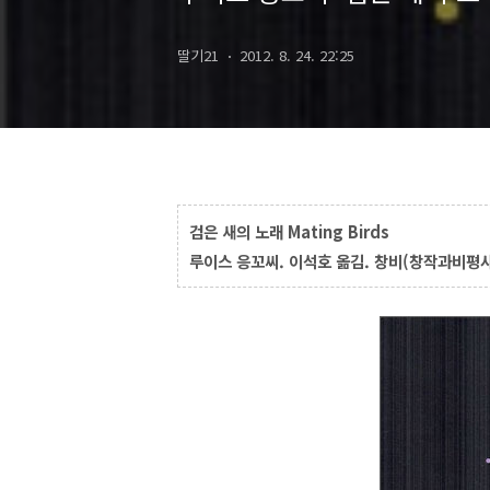
딸기21
2012. 8. 24. 22:25
검은 새의 노래 Mating Birds
루이스 응꼬씨. 이석호 옮김. 창비(창작과비평사)