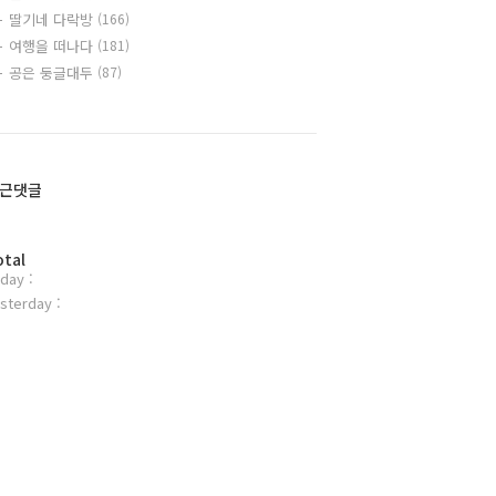
딸기네 다락방
(166)
여행을 떠나다
(181)
공은 둥글대두
(87)
근댓글
otal
day :
sterday :