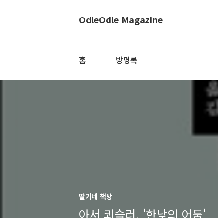
OdleOdle Magazine
홈
방명록
딸기네 책방
아서 쾨슬러, '한낮의 어둠'