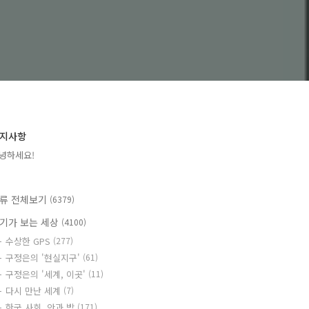
지사항
녕하세요!
류 전체보기
(6379)
기가 보는 세상
(4100)
수상한 GPS
(277)
구정은의 '현실지구'
(61)
구정은의 '세계, 이곳'
(11)
다시 만난 세계
(7)
한국 사회, 안과 밖
(171)