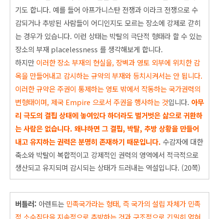
기도 합니다. 예를 들어 아프가니스탄 전쟁과 이라크 전쟁으로 수
감되거나 추방된 사람들이 어디인지도 모르는 장소에 강제로 갇히
는 경우가 있습니다. 이런 상태는 박탈의 극단적 형태라 할 수 있는
장소의 부재 placelessness 를 생각해보게 합니다.
하지만
이러한 장소 부재의 현실을, 장벽과 영토 외부에 위치한 감
옥을 만들어내고 감시하
는 규약의 부재와 등치시켜서는 안 됩니다.
이러한 규약은 주권이 통제하는 영토 밖에서 작동하는 국가권력의
변형태이며, 제국 Empire 으로서 주권을 행사하는 것
입니다.
아무
리 극도의 결핍 상태에 놓여있다 하더라도 벌거
벗은 삶으로 귀환하
는 사람은 없습니다. 왜냐하면 그 결핍, 박탈, 추방 상황을 만들어
내고 유지하는 권력은 분명히 존재
하기 때문입니다.
수감자에 대한
축소와 박탈이 복합적이고 강제적인 권력의 영역에서 적극적으로
생산되고 유지되며 감시되는 상태가 드러내는 역설입니다. (20쪽)
버틀러:
아렌트는
민족국가라는
형태, 즉 국가의 설립 자체가 민족
적 소수집단을 지속적으로 추방하는 것과 구
조적으로 긴밀히 얽혀