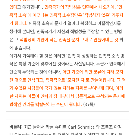
있다
고 얘기합니다.
민족국가의 적법성은 민족에서 나오기에, ‘민
족적 소속’에 어긋
나는 민족적 소수집단은 ‘적법하지 않은’ 거주자
가 됩니다.
민족적 소속의 문제가 얼마나 복잡하고 이질적인지를
생각해 본다면, 민족국가가 자신의 적법성을 주장할 수 있는 방법
은 그
적법성의 기반이 되는 민족을 문자 그대로 만들어내는 것
밖
에 없습니다.
여기서 기억해야 할 것은 이러한 ‘민족’이 상정하는 민족적 소속 방
식은 특정 기준에
맞추어진 것이라는 사실입니다. 누군가 민족에서
단순히 누락되는 것이 아니라,
어떤 기준에 의한 분류
에 따라
모자
란 것으로 인식되고, 적극적으로 ‘모자란 자
’
로 만들어집니다. 그 결
과 수많은 사람들이 국가 없는 자라는 지위를 부여받게 되며, 이러
한 지위는 이들이 권력의 장 내부
에서 담론적으로 구성되는 동시에
법적인 권리를 박탈당하는 수단이 됩니다.
(37쪽)
버틀러:
최근 들어서 카를 슈미트 Carl Schmitt 와 조르조 아감
벤 Giorgio Agamben 의 저작에 관섬이 높아지고 있습니다
. 특