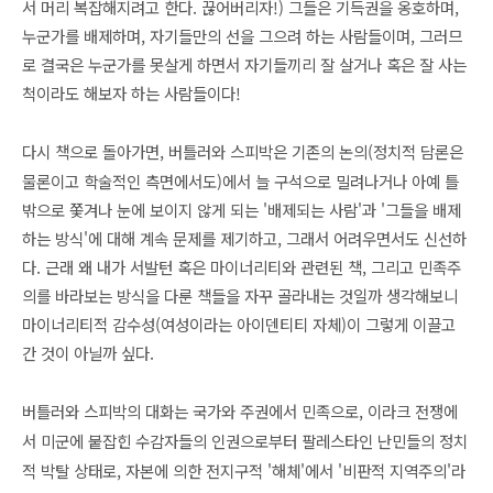
서 머리 복잡해지려고 한다. 끊어버리자!) 그들은 기득권을 옹호하며,
누군가를 배제하며, 자기들만의 선을 그으려 하는 사람들이며, 그러므
로 결국은 누군가를 못살게 하면서 자기들끼리 잘 살거나 혹은 잘 사는
척이라도 해보자 하는 사람들이다!
다시 책으로 돌아가면,
버틀러와 스피박은 기존의 논의(정치적 담론은
물론이고 학술적인 측면에서도)에서 늘 구석으로 밀려나거나 아예 틀
밖으로 쫓겨나 눈에 보이지 않게 되는 '배제되는 사람'과 '그들을 배제
하는 방식'에 대해 계속 문제를 제기하고, 그래서 어려우면서도 신선하
다. 근래 왜 내가 서발턴 혹은 마이너리티와 관련된 책, 그리고 민족주
의를 바라보는 방식을 다룬 책들을 자꾸 골라내는 것일까 생각해보니
마이너리티적 감수성(여성이라는 아이덴티티 자체)이 그렇게 이끌고
간 것이 아닐까 싶다.
버틀러와 스피박
의 대화는 국가와 주권에서 민족으로, 이라크 전쟁에
서 미군에 붙잡힌 수감자들의 인권으로부터 팔레스타인 난민들의 정치
적 박탈 상태로, 자본에 의한 전지구적 '해체'에서 '비판적 지역주의'라