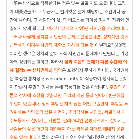
내쫓는 방식으로 작동한다는 점은 맞는 말일 지도 모릅니다. 그렇
게 내쫓겼을 때 그 누군가는 벌거벗은 삶에 해당하는 조건이나 공
간에 놓이며, 그 사람만의 삶, 즉 비오스는 더이상 정치적 지위와 연
결되지 않게 됩니다.
여기서 ‘정치적 지위’
란 시민권을 가리컵니다.
그러
나 이렇게 정치
를 시민권의 문제로 한정한다면, 정치적인 것
에
납득하기 어려운 사법적 제한을 가하게 되는 것
아닐까요? (43쪽)
이러한 생각은 정치와 삶이 오직 시민권의 문제에서 만난다는 가정
아래 성립되는 것이고, 따라서
삶과 죽음의 문제가 다른 수단에 의
해 결정되는 생체권력의 영
역
은 포함하지 못하게 됩니다. 국가권력
은 복잡한 통치성 governmentality 이 작동하여 행사되는 것이
지 단순히 주권의 행사를 통해 작동되는 것은 아닙니다.
주권의 이
론적 장치에 초점을 맞춘다면 우리의 개념 틀과 언어가 빈곤해질
위험이 있습니다. 정작 추방된 자의 삶은 어떤 모습인지, 추방을 두
려워하는 사람들의 삶은 어떤지, 추방당하는 사람들, 독일에서 이
주노동자로 살아가는 사람들, 팔레스타인 점령지역에서 살아가는
사람들의 삶은 어떤지 재현해야 하는 과제를 제대로 해내지 못할
수도 있습니다.
이들의 삶은 다 비슷비슷한 ‘벌거벗은 삶’의 사례