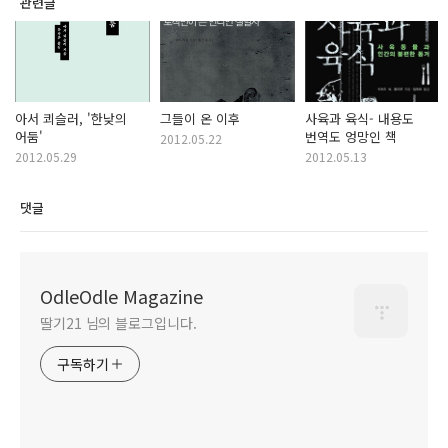
관련글
아서 쾨슬러, '한낮의
그들이 온 이후
사육과 육식- 내용도
어둠'
번역도 엉망인 책
2012.05.22
2012.05.29
2012.05.13
댓글
OdleOdle Magazine
딸기21 님의 블로그입니다.
구독하기