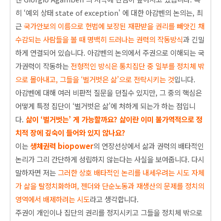
히 ‘예외 상태 state of exception' 에 대한 아감벤의 논의는, 최
근
국가안보의 이름으로 헌법에 보장된 재판받을 권리를 빼앗긴 채
수감되는 사람들을 볼 때 명백히 드러나는 권력의 작동방식
과 긴밀
하게 연결되어 있습니다.
아감벤의 논의에서 주권으로 이해되는 국
가권력이 작동하는
전형적인 방식은 통치집단 중 일부를 정치체 밖
으로 몰아내고, 그들을 ‘벌거벗은 삶
’
으로 전락시키는 것
입니다.
아감벤에 대해 여러 비판적 질문을 던질수 있지만, 그 중의 핵심은
어떻게 특정 집단이 ‘벌거벗은 삶’에 처하게 되는가 하는 점입니
다.
삶이 ‘벌거벗는’ 게 가
능할까요? 삶이란 이미 불가역적으로 정
치적 장에 깊숙이 들
어와 있지 않나요?
이는
생체권력 biopower
의 연장선상에서 삶과 권력의 배타적인
논리가 그리 간단하게 성립하지 않는다는 사실을 보여줍니다. 다시
말하자면 저는
그러한 상호 배타적인 논리를 내세우려는 시도 자체
가 삶을 탈정치화하며
, 젠더와 단순노
동과 재생산의 문제를 정치의
영역에서 배제하려는 시도
라고 생각합니다.
주권이 개인이나 집단의 권리를 정지시키고 그들을 정치체 밖으로