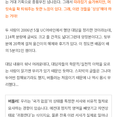
는 거대 기획으로 종횡무진 넘나든다. 그래서
따라잡기 숨가쁘지만, 머
릿속을 확 틔워주는 듯한 느낌이 있다. 그래, 이런 것들을 '상상'해야 하
는 거야!
두 사람이 2006년 5월 UC어바인에서 했던 대담을 정리한 것이라는데,
114쪽 분량에 글씨도 크고 줄 간격도 넓다(그런데 양장본이다;;). 뒷부
분에 20쪽에 걸쳐 옮긴이의 해제와 후기가 있다. 이 정도면 배꼽이 배
의 5분의1인 셈이다.
대담 내용이 워낙 어려운데다, 대담자들의 학문적/실천적 이력을 모르
는 사람이 읽기엔 무리가 있기 때문인 듯하다. 스피박의 글들은 그나마
두어번 접해보기라도 했지, 버틀러는 처음이기 때문에 나 역시 몹시 무
리했다...
버틀러:
우리는 ‘국가 없음’의 상태를 특정한 서사와 비유적 절차로
묘사하는 경향이 있습니다. 예컨대 정치적 영역을 빼앗기고 자연상
태로 ‘귀환한다’는 식이지요. 물론 잔혹 이런 서사가 실제로 일어나