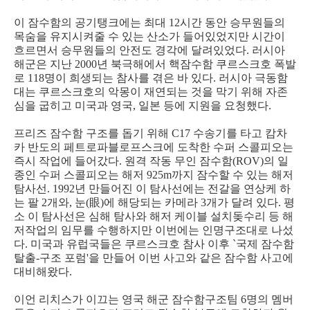
이 잠수함의 공기탱크에는 최대 12시간 동안 승무원들의
목숨을 유지시켜줄 수 있는 산소가 들어있었지만 시간이
흐르면서 승무원들의 안전도 경각에 달려있었다. 러시아
해군은 지난 2000년 북극해에서 핵잠수함 쿠르스크호 폭발
로 118명이 희생되는 참사를 겪은 바 있다. 러시아 극동함
대는 쿠르스크호의 악몽이 재연되는 것을 막기 위해 자존
심을 굽히고 미국과 영국, 일본 등에 지원을 요청했다.
프리즈 잠수함 구조를 돕기 위해 C17 수송기를 타고 캄차
카 반도의 페트로파블로프스크에 도착한 수퍼 스콜피오는
즉시 작업에 들어갔다. 원격 작동 무인 잠수함(ROV)의 일
종인 수퍼 스콜피오는 해저 925m까지 잠수할 수 있는 해저
탐사선. 1992년 만들어진 이 탐사선에는 전갈을 연상케 하
는 팔 2개와, 눈(眼)에 해당되는 카메라 3개가 달려 있다. 평
소 이 탐사선은 심해 탐사와 해저 케이블 설치돚수리 등 해
저작업의 임무를 수행하지만 이번에는 인명구조대로 나섰
다. 미국과 유럽국들은 쿠르스크호 참사 이후 `국제 잠수함
탈출-구조 포럼'을 만들어 이번 사고와 같은 잠수함 사고에
대비해왔다.
이언 리치스가 이끄는 영국 해군 잠수함구조팀 6명의 멤버