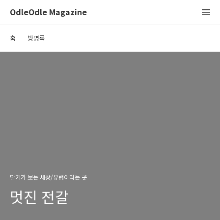
OdleOdle Magazine
홈
방명록
딸기가 보는 세상/유럽이라는 곳
멋진 전갈