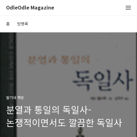
OdleOdle Magazine
홈
방명록
딸기네 책방
분열과 통일의 독일사-
논쟁적이면서도 깔끔한 독일사