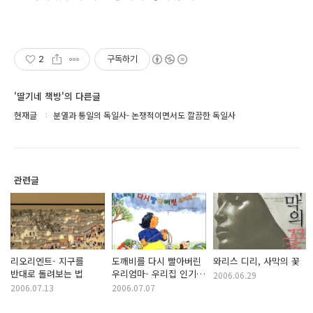
2
구독하기
'딸기네 책방'의 다른글
현재글
분열과 통일의 독일사- 논쟁적이면서도 깔끔한 독일사
관련글
리오리엔트- 지구를
도깨비를 다시 빨아버린
와리스 디리, 사막의 꽃
반대로 돌려보는 법
우리엄마- 우리집 인기
2006.06.29
최고 그림책
2006.07.13
2006.07.07