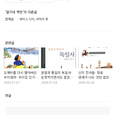
'딸기네 책방'의 다른글
현재글
와리스 디리, 사막의 꽃
관련글
도깨비를 다시 빨아버린
분열과 통일의 독일사-
신의 전사들- 향료
우리엄마- 우리집 인기
논쟁적이면서도 깔끔한
냄새가 나는 것만 같은
최고 그림책
독일사
중세의 풍경
2006.07.07
2006.07.04
2006.06.28
댓글