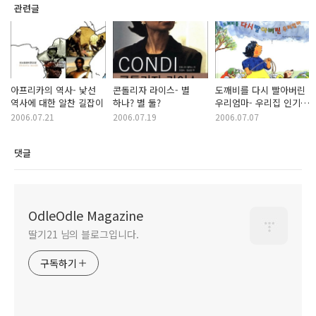
관련글
아프리카의 역사- 낯선
콘돌리자 라이스- 별
도깨비를 다시 빨아버린
역사에 대한 알찬 길잡이
하나? 별 둘?
우리엄마- 우리집 인기
최고 그림책
2006.07.21
2006.07.19
2006.07.07
댓글
OdleOdle Magazine
딸기21 님의 블로그입니다.
구독하기