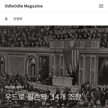
OdleOdle Magazine
홈
방명록
내맘대로 세계사
우드로 윌슨의 '14개 조항'