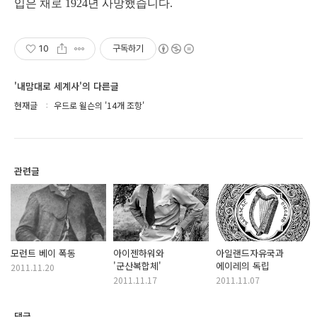
입은 채로 1924년 사망했습니다.
10
구독하기
'내맘대로 세계사'의 다른글
현재글
우드로 윌슨의 '14개 조항'
관련글
모런트 베이 폭동
아이젠하워와
아일랜드자유국과
'군산복합체'
에이레의 독립
2011.11.20
2011.11.17
2011.11.07
댓글