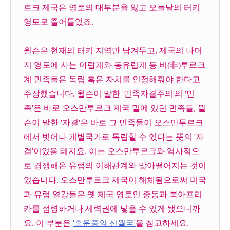
르크 제국은 영토의 대부분을 잃고 오늘날의 터키
영토로 줄어들었죠.
윌슨은 현재의 터키 지역만 남겨두고, 제국의 나머
지 영토에 사는 아랍계와 동유럽계 등 비(非)투르크
계 민족들은 독립 혹은 자치를 인정해줘야 한다고
주장했습니다. 윌슨이 말한 '민족자결주의'의 '민
족'은 바로 오스만투르크 제국 밑에 있던 민족들, 윌
슨이 말한 '자결'은 바로 그 민족들이 오스만투르크
에서 벗어나 개별국가로 독립할 수 있다는 뜻의 '자
결'이었을 테지요. 이는 오스만투르크와 역사적으
로 경쟁해온 유럽의 이해관계와 맞아떨어지는 것이
었습니다. 오스만투르크 제국이 해체됨으로써 미국
과 유럽 열강들은 옛 제국 영토인 중동과 북아프리
카를 점령하거나 세력권에 넣을 수 있게 됐으니까
요. 이 부분은
'흑운중의 신월국'
을 참고하세요.