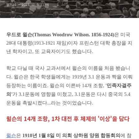
딸기21
2011. 11. 9. 11:08
우드로 윌슨(Thomas Woodrow Wilson. 1856-1924)
은 미국
28대 대통령(1913-1921 재임)이자 프린스턴 대학 총장을 지
낸 학자이고, 또 교육자이기도 했습니다.
학교 다닐 때 국사 교과서에서 윌슨의 이름을 처음 봤습니
다. 윌슨은 한국 학생들에게는 1919년 3.1 운동과 짝을 이뤄
등장하는 이름이죠. 윌슨의 이른바 14개 조항,
'민족자결주
의'
가 3.1운동에 영향을 미쳤고, 3.1운동은 다시 중국의 5.4
운동을 촉발시켰다...라는 것이었습니다.
윌슨의 14개 조항, 1차 대전 후 체제의 '이상'을 담다
윌슨
은
1918년 1월 8일 미 의회 상하원 양원 합동회의
에 참