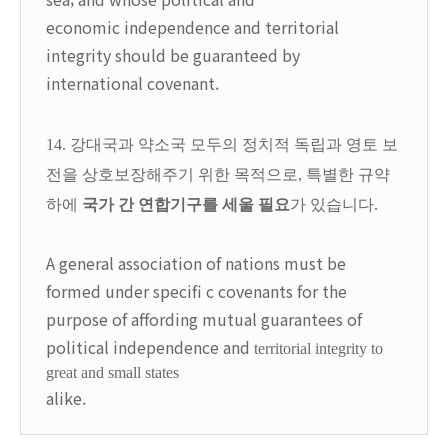
economic independence and territorial
integrity should be guaranteed by
international covenant.
14. 강대국과 약소국 모두의 정치적 독립과 영토 보
전을 상호보장해주기 위한 목적으로, 특별한 규약
하에
국가 간 연합기구를 세울 필요
가 있습니다.
A general association of nations must be
formed under specifi c covenants for the
purpose of affording mutual guarantees of
political independence and
territorial integrity to
great and small states
alike.