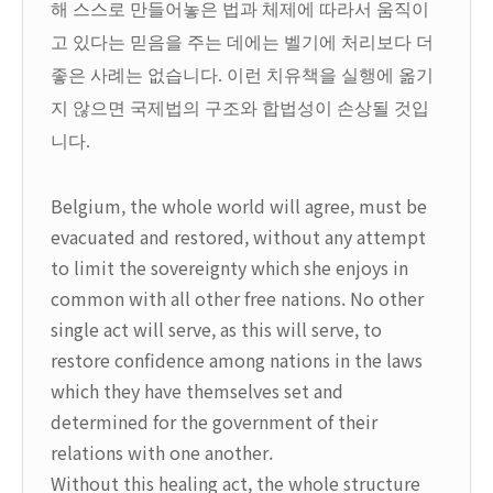
해 스스로 만들어놓은 법과 체제에 따라서 움직이
고 있다는 믿음을 주는 데에는 벨기에 처리보다 더
좋은 사례는 없습니다. 이런 치유책을 실행에 옮기
지 않으면 국제법의 구조와 합법성이 손상될 것입
니다.
Belgium, the whole world will agree, must be
evacuated and restored, without any attempt
to limit the sovereignty which she enjoys in
common with all other free nations. No other
single act will serve, as this will serve, to
restore confidence among nations in the laws
which they have themselves set and
determined for the government of their
relations with one another.
Without this healing act, the whole structure