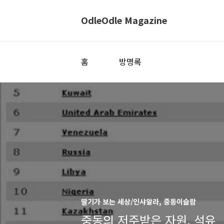
OdleOdle Magazine
홈
방명록
딸기가 보는 세상/인샤알라, 중동이슬람
중동의 저주받은 자원, 석유