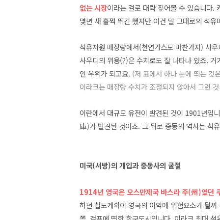
없는 시장
이라는 걸로 대략 짚어볼 수 있습니다.
몇년 새 훌쩍 뛰긴 했지만 이건 말 그대로의 석유
석유자원 매장량에서(천연가스도 마찬가지) 사우디
사우디의 위용(?)은 수치로도 잘 나타나 있죠. 
인 우위가 되고요.
(저 표에서 하나 눈에 띄는 것
이라크는 매장량 수치가 조정되지 않아서 그런 것
이란에서 대규모 유전이 발견된 것이 1901년입니
庫)가 발견된 것이죠. 그 뒤로 중동의 역사는 석
미국(서방)의 개입과 중동사의 굴절
1914년
영국은 오스만제국 바스라 주(州)였던
하던 철도계획이 영국의 이익에 위험요소가 될까 
쪽, 걸프에 면한 항구도시입니다. 이라크 최대 