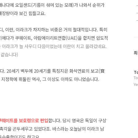
 캐나다에 오일샌드(기름이 섞여 있는 모래)가 나와서 순위가
매장량이라 보긴 힘들고요.
, 이란, 이라크가 차지하는 비중은 거의 절대적입니다. 특히
거기에다가 쿠웨이트, 아랍에미리트연합(UAE)을 합치면 압도적
은 이라크가 늘 사우디 다음이었는데 이란이 치고 올라갔네요.
최
 같습니다)
다. 20세기 벽두에 20세기를 특징지은 화석연료의 보고(寶
방
T
To
문
유 지정학에 휘둘린 역사, 그 이상도 이하도 아니었습니다.
자
Ye
수
 쿠웨이트를 보호령으로 편입
합니다. 당시 영국은 독일이 구상
촉각을 곤두세우고 있었다죠. 바스라는 오늘날의 이라크 남
석유수출항이기도 하고요.