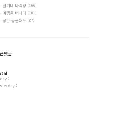
딸기네 다락방
(166)
여행을 떠나다
(181)
공은 둥글대두
(87)
근댓글
otal
day :
sterday :