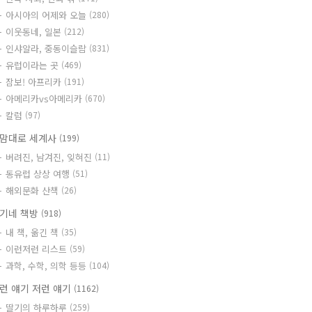
아시아의 어제와 오늘
(280)
이웃동네, 일본
(212)
인샤알라, 중동이슬람
(831)
유럽이라는 곳
(469)
잠보! 아프리카
(191)
아메리카vs아메리카
(670)
칼럼
(97)
맘대로 세계사
(199)
버려진, 남겨진, 잊혀진
(11)
동유럽 상상 여행
(51)
해외문화 산책
(26)
기네 책방
(918)
내 책, 옮긴 책
(35)
이런저런 리스트
(59)
과학, 수학, 의학 등등
(104)
런 얘기 저런 얘기
(1162)
딸기의 하루하루
(259)