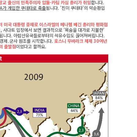
 장교 출신의 민족주의자 압둘-카림 카심 총리가 취임
합니다.
IA가 개입한 쿠데타로 축출
됩니다. '친미 쿠데타'의 악순환입
카터 미국 대통령 중재로 이스라엘의 메나헴 베긴 총리와 평화협
, 사다트 입장에서 보면 결과적으로 '목숨을 대가로 지불한'
가 됩니다. 아랍산유국들로부터의 석유수입도 끊어져버립니다.
 경제․군사 원조를 시작합니다.
호스니 무바라크 체제 30여년
의 출발점
이었다고 할까요.