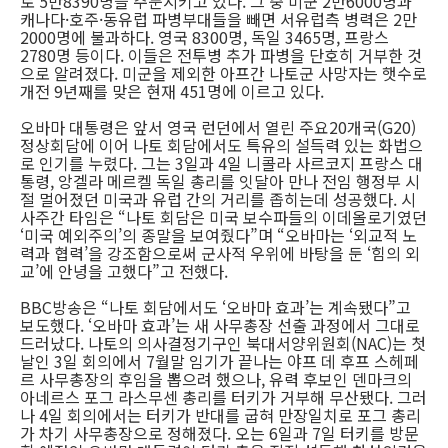
로 5만8390명을 주둔시키고 있다. 그 중 미군 2만6000명과
캐나다·호주·동유럽 파병부대들을 빼면 서유럽측 병력은 2만
2000명에 불과하다. 영국 8300명, 독일 3465명, 프랑스
2780명 등이다. 이들은 전투병 추가 파병을 단호히 거부한 것
으로 알려졌다. 미군을 제외한 아프간 나토군 사망자는 햇수로
개전 9년째를 맞은 현재 451명에 이르고 있다.
오바마 대통령은 앞서 영국 런던에서 열린 주요20개국(G20)
정상회담에 이어 나토 회담에서도 특유의 설득력 있는 화법으
로 인기를 누렸다. 그는 3일과 4일 니콜라 사르코지 프랑스 대
통령, 앙겔라 메르켈 독일 총리를 잇달아 만나 전임 행정부 시
절 멀어졌던 미국과 유럽 간의 거리를 좁히는데 성공했다. 시
사주간 타임은 “나토 회담은 미국 보수파들의 이데올로기였던
‘미국 예외주의’의 종말을 보여줬다”며 “오바마는 ‘외교적 노
력과 협력’을 강조함으로써 군사적 우위에 바탕을 둔 ‘힘의 외
교’에 안녕을 고했다”고 전했다.
BBC방송은 “나토 회담에서도 ‘오바마 효과’는 계속됐다”고
보도했다. ‘오바마 효과’는 새 사무총장 선출 과정에서 그대로
드러났다. 나토의 의사결정기구인 북대서양위원회(NAC)는 첫
날인 3일 회의에서 7월말 임기가 끝나는 야프 데 후프 스헤페
르 사무총장의 후임을 뽑으려 했으나, 유력 후보인 덴마크의
아네르스 포그 라스무센 총리를 터키가 거부해 무산됐다. 그러
나 4일 회의에서는 터키가 반대를 굽혀 만장일치로 포그 총리
가 차기 사무총장으로 정해졌다. 오는 6일과 7일 터키를 방문