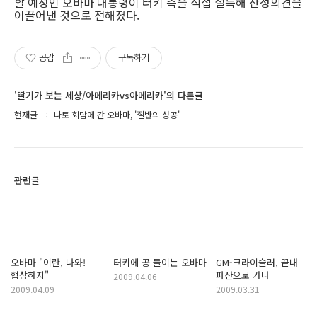
할 예정인 오바마 대통령이 터키 측을 직접 설득해 찬성의견을
이끌어낸 것으로 전해졌다.
공감
구독하기
'딸기가 보는 세상/아메리카vs아메리카'의 다른글
현재글
나토 회담에 간 오바마, '절반의 성공'
관련글
오바마 "이란, 나와!
터키에 공 들이는 오바마
GM-크라이슬러, 끝내
협상하자"
파산으로 가나
2009.04.06
2009.04.09
2009.03.31