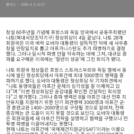
딸기21
2009. 4. 5. 23:37
창설 60주년을 기념해 프랑스와 독일 양국에서 공동주최됐던
나토(북대서양조약기구) 정상회담이 4일 끝났다. 나토 28개
회원국은 미국 버락 오바마 대통령의 설득작전 덕에 새 사무총
장을 만장일치로 뽑고 아프가니스탄도 추가 파병하기로 결정
했다. 그러나 일시적 파병 만을 약속하는 데에 그쳐, 대규모 증
파를 요구해온 미국에는 ‘절반의 성공’에 그친 회의가 됐다.
나토 회원국 정상들은 프랑스 스트라스부르와 독일 켈에서 동
시에 열린 정상회담에서 아프간에 최대 5000명의 병력을 증
파하기로 했다. 오바마 대통령은 정상회담 뒤 기자회견에서
“나토 동맹국들은 아프간 문제의 심각성을 잘 이해하고 있
다”며 “이번 정상회담은 공감대를 확인한 건설적인 회의였
다”고 평가했다. 그러나 증파 병력은 8월 아프간 대선 전후 치
안유지를 지원하기 위한 단기 파견병력 3000명과 아프간 군·
경 훈련교관 1400~2000명으로 구성될 것으로 알려져, 전력
증강에는 큰 도움이 되지 못할 것으로 보인다. 오바마 대통령
은 회원국들에 새 아프간 전략을 설명하고 협력을 구했으나 전
투병 파병을 이끌어내지는 못했다.
현재 나토는 아프간에 ‘국제재건지원군(ISAF)’이라는 이름으