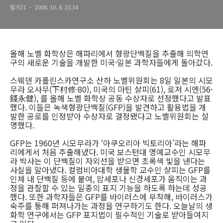
딸기21
2008. 10. 8. 23:34
올해 노벨 화학상은 해파리에서 형광단백질을 추출해 의학연
구의 새로운 기술을 개발한 미국·일본 과학자들에게 돌아갔다.
스웨덴 카롤린스카연구소 산하 노벨위원회는 8일 일본의 시모
무라 오사무(下村修·80), 미국의 마틴 샬피(61), 로저 시엔(56·
錢永健), 를 올해 노벨 화학상 공동 수상자로 선정했다고 발표
했다. 이들은 녹색형광단백질(GFP)을 발견하고 활용법을 개
발한 공로를 인정받아 수상자로 결정됐다고 노벨위원회는 설
명했다.
GFP는 1960년 시모무라가 ‘아쿠오리아 빅토리아’라는 해파
리에게서 처음 추출해냈다. 미국 보스턴대 명예교수인 시모무
라 박사는 이 단백질이 자외선을 받으면 초록색 빛을 낸다는
사실을 알아냈다. 컬럼비아대학 생물학 교수인 샬피는 GFP를
인체 내 단백질 등에 붙여, 암세포나 신경세포가 움직이는 과
정을 관찰할 수 있는 일종의 표지 기능을 하도록 하는데 성공
했다. 또한 과학자들은 GFP를 바이러스에 부착해, 바이러스가
숙주를 통해 퍼져나가는 과정을 연구하기도 한다. 오늘날의 생
화학 연구에서는 GFP 표지법이 필수적인 기술로 받아들여지