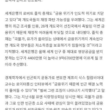
세계은행의 로버트 졸릭 총재도 “금융 위기가 인도적 위기로 치닫
고 있다”며 개도국들의 재정 파탄 가능성을 우려했다. 그는 세계은
행의 최근 조사를 인용, 28개 개도국이 선진국에서 촉발된 이번 금
융위기 때문에 재정적 어려움에 부딪칠 것으로 내다봤다. 졸릭 총
재는 “곡물가, 유가가 올라있는 상태에서 금융위기까지 계속된다
면 개도국 정부들은 저소득층을 보호하기가 힘들어질 것”이라고
지적했다. 세계은행은 올해 세계 인구 중 제대로 영양공급을 받지
못하는 인구가 4400만명 더 늘어나 9억6700만명에 이르게 될 것
이라 추산했다.
경제학자에서 빈곤퇴치 운동가로 변모한 제프리 삭스 컬럼비아대
교수는 로이터통신 인터뷰에서 “금융위기 때문에 빈곤 해결 노력
이 줄어들 수 있다”며 “벌써 그런 조짐이 나타나기 시작했다”고 말
했다. 그는 지난 6월 유엔 식량정상회담 당시만 해도 곡물가 급등
과 그로 인한 빈곤층 소요 사태에 관심이 많이 쏠려있었는데 금융
위기가 터지자 선진국들이 기부·원조 약속을 지키지 않고 있다고