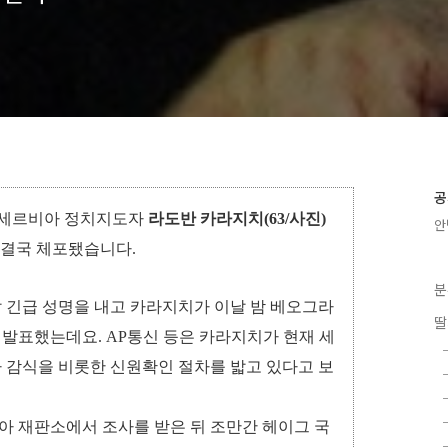
공
옛 세르비아 정치지도자
라도반 카라지치(63/사진)
안
에 결국 체포됐습니다.
분
 긴급 성명을 내고 카라지치가 이날 밤 베오그라
딸
발표했는데요. AP통신 등은 카라지치가 현재 세
 감식을 비롯한 신원확인 절차를 밟고 있다고 보
 재판소에서 조사를 받은 뒤 조만간 헤이그 국