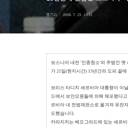
딸기21
2008. 7. 23. 10:31
보스니아 내전 '인종청소'의 주범인 
가 21일(현지시간) 13년간의 도피 끝
보리스 타디치 세르비아 대통령이 이날
드에서 보안요원들에 의해 체포됐다고 
르비아 내 전범재판소로 옮겨져 유전자
도했습니다.
카라지치는 베오그라드에 있는 세르비아