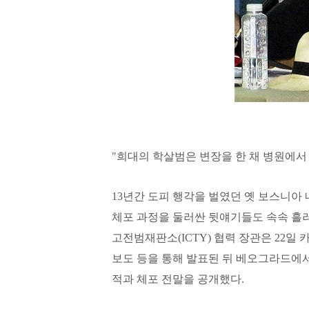
"희대의 학살범은 변장을 한 채 병원에서
13년간 도피 행각을 벌였던 옛 보스니아
체포 과정을 둘러싼 뒷얘기들도 속속 흘
고전범재판소(ICTY) 협력 장관은 22
보도 등을 통해 발표된 뒤 베오그라드에
적과 체포 전말을 공개했다.