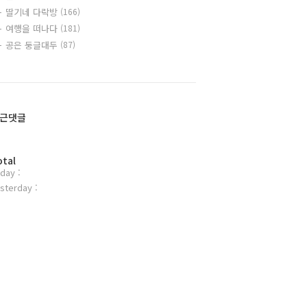
딸기네 다락방
(166)
여행을 떠나다
(181)
공은 둥글대두
(87)
근댓글
otal
day :
sterday :