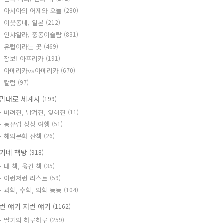
아시아의 어제와 오늘
(280)
이웃동네, 일본
(212)
인샤알라, 중동이슬람
(831)
유럽이라는 곳
(469)
잠보! 아프리카
(191)
아메리카vs아메리카
(670)
칼럼
(97)
맘대로 세계사
(199)
버려진, 남겨진, 잊혀진
(11)
동유럽 상상 여행
(51)
해외문화 산책
(26)
기네 책방
(918)
내 책, 옮긴 책
(35)
이런저런 리스트
(59)
과학, 수학, 의학 등등
(104)
런 얘기 저런 얘기
(1162)
딸기의 하루하루
(259)