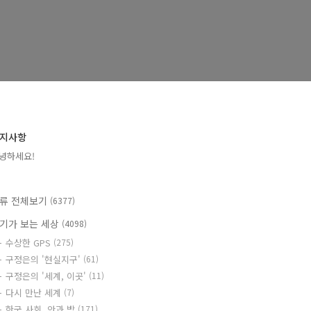
지사항
녕하세요!
류 전체보기
(6377)
기가 보는 세상
(4098)
수상한 GPS
(275)
구정은의 '현실지구'
(61)
구정은의 '세계, 이곳'
(11)
다시 만난 세계
(7)
한국 사회, 안과 밖
(171)