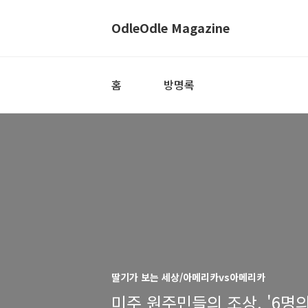
OdleOdle Magazine
홈
방명록
딸기가 보는 세상/아메리카vs아메리카
미주 원주민들의 조상, '6명의