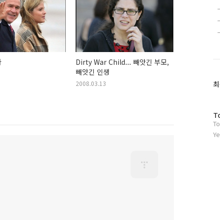
라
Dirty War Child... 빼앗긴 부모,
빼앗긴 인생
2008.03.13
최
방
T
To
문
자
Ye
수