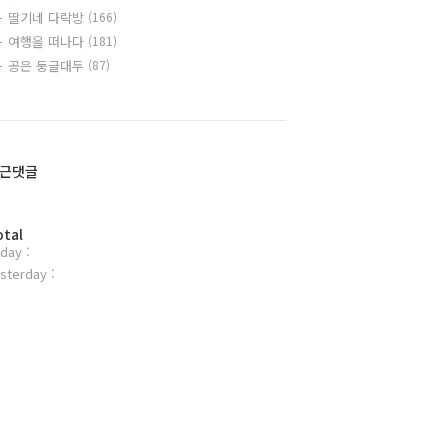
딸기네 다락방
(166)
여행을 떠나다
(181)
공은 둥글대두
(87)
근댓글
otal
day :
sterday :