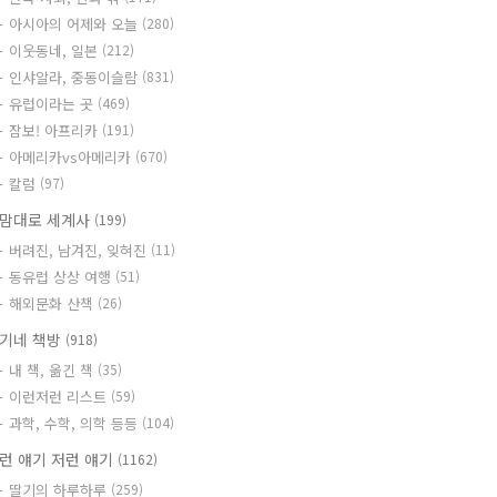
아시아의 어제와 오늘
(280)
이웃동네, 일본
(212)
인샤알라, 중동이슬람
(831)
유럽이라는 곳
(469)
잠보! 아프리카
(191)
아메리카vs아메리카
(670)
칼럼
(97)
맘대로 세계사
(199)
버려진, 남겨진, 잊혀진
(11)
동유럽 상상 여행
(51)
해외문화 산책
(26)
기네 책방
(918)
내 책, 옮긴 책
(35)
이런저런 리스트
(59)
과학, 수학, 의학 등등
(104)
런 얘기 저런 얘기
(1162)
딸기의 하루하루
(259)