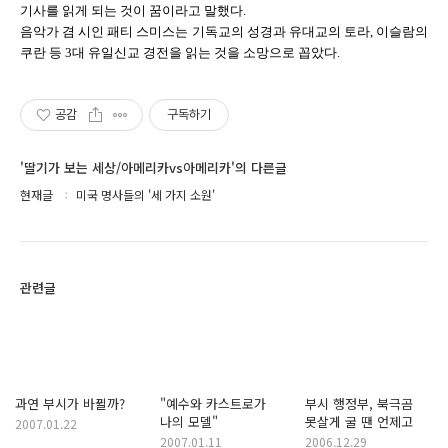
기사를 읽게 되는 것이 꿈이라고 말했다.
음악가 겸 시인 패티 스미스는 기독교의 성경과 유대교의 토라, 이슬람의
쿠란 등 3대 유일신교 경전을 읽는 것을 소망으로 꼽았다.
공감
구독하기
'딸기가 보는 세상/아메리카vs아메리카'의 다른글
현재글
미국 명사들의 '세 가지 소원'
관련글
과연 부시가 바뀔까?
"예수와 카스트로가
부시 행정부, 북극곰
나의 모델"
못살게 굴 땐 언제고
2007.01.22
2007.01.11
2006.12.29