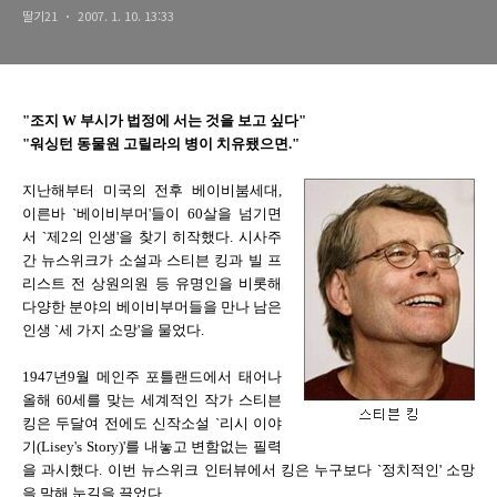
딸기21
2007. 1. 10. 13:33
"조지 W 부시가 법정에 서는 것을 보고 싶다"
"워싱턴 동물원 고릴라의 병이 치유됐으면."
지난해부터 미국의 전후 베이비붐세대,
이른바 `베이비부머'들이 60살을 넘기면
서 `제2의 인생'을 찾기 히작했다. 시사주
간 뉴스위크가 소설과 스티븐 킹과 빌 프
리스트 전 상원의원 등 유명인을 비롯해
다양한 분야의 베이비부머들을 만나 남은
인생 `세 가지 소망'을 물었다.
1947년9월 메인주 포틀랜드에서 태어나
올해 60세를 맞는 세계적인 작가 스티븐
킹은 두달여 전에도 신작소설 `리시 이야
기(Lisey's Story)'를 내놓고 변함없는 필력
을 과시했다. 이번 뉴스위크 인터뷰에서 킹은 누구보다 `정치적인' 소망
을 말해 눈길을 끌었다.