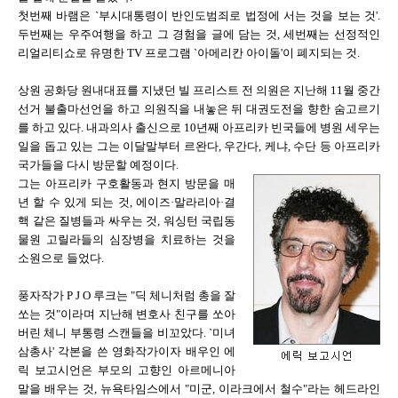
첫번째 바램은 `부시대통령이 반인도범죄로 법정에 서는 것을 보는 것'.
두번째는 우주여행을 하고 그 경험을 글에 담는 것, 세번째는 선정적인
리얼리티쇼로 유명한 TV 프로그램 `아메리칸 아이돌'이 폐지되는 것.
상원 공화당 원내대표를 지냈던 빌 프리스트 전 의원은 지난해 11월 중간
선거 불출마선언을 하고 의원직을 내놓은 뒤 대권도전을 향한 숨고르기
를 하고 있다. 내과의사 출신으로 10년째 아프리카 빈국들에 병원 세우는
일을 돕고 있는 그는 이달말부터 르완다, 우간다, 케냐, 수단 등 아프리카
국가들을 다시 방문할 예정이다.
그는 아프리카 구호활동과 현지 방문을 매
년 할 수 있게 되는 것, 에이즈·말라리아·결
핵 같은 질병들과 싸우는 것, 워싱턴 국립동
물원 고릴라들의 심장병을 치료하는 것을
소원으로 들었다.
풍자작가 P J O 루크는 "딕 체니처럼 총을 잘
쏘는 것"이라며 지난해 변호사 친구를 쏘아
버린 체니 부통령 스캔들을 비꼬았다. `미녀
삼총사' 각본을 쓴 영화작가이자 배우인 에
릭 보고시언은 부모의 고향인 아르메니아
말을 배우는 것, 뉴욕타임스에서 "미군, 이라크에서 철수"라는 헤드라인