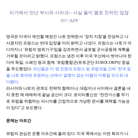
리가에서 만난 부시와 시라크-- 사실 둘이 별로 친하진 않잖
아? /AFP
영국은 미국이 제안할 예정인 나토 전략문서 `정치 지침'을 찬성하고 나
서겠지만 프랑스는 반대 입장을 미리 밝히고 나섰다. 프랑스는 나토가 어
디까지나 `유럽의 방위기구'임을 강조하면서 글로벌 군사공동체 계획을
거부할 것이라고 밝혔다. 프랑스는 냉전 이후 미국 우산에서 벗어나야 한
다며 독일, 스페인 등과 함께 `유럽통합군(유로군단·EUROCORPS)' 창설
을 주도했었다.
외신들은 미·영 진영과 프랑스 등 유럽국들 간에 `한국 등
을 나토 회의에 초청하는 선에서' 알맹이 없는 타협이 이뤄질 것으로 내
다봤다.
러시아와 나토의 관계도 전략적 협력이냐, 대립이냐 사이에서 결론을 내
지 못한 채 애매하게 끝날 공산이 크다. 로이터통신은 "천연가스를 무기
로 유럽을 위협하는 러시아를 간접적으로 겨냥한 문서를 채택할 가능성
이 있다"고 보도했다.
문제는 아프간
유럽의 관심은 온통 아프간에 쏠려 있다. 미국 쪽에서는 이번 회의가 나