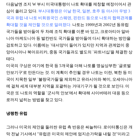
다음날엔 조지 W 부시 미국대통령이 나토 확대를 제창할 예정이어서 관
심이 쏠리고 있다.
부시대통령은 이날 한국, 일본, 호주 등 아시아 우방 3
국과 유럽 내 나토 비회원국인 스웨덴, 핀란드 등으로 나토의 협력관계를
확대할 것을 제안할 것으로 알려졌다.
나토는 1999년과 2002년 동유럽
국가들을 받아들여 두 차례 조직 확대를 이룬 바 있고, 크로아티아 알바
니아 마케도니아 등 발칸반도 국가들을 받아들여 다시 확대하는 방안을
검토하고 있다. 이름에는 `대서양'이 들어가 있지만 지역과 관계없이 중
앙아시아나 북아프리카, 중동 국가들과도 별도의 `파트너십'을 체결한 상
태다.
미국의 구상은 여기에 한국 등 5개국을 더해 나토를 명실상부한 `글로벌
안보기구'로 만든다는 것. 이 계획이 추인될 경우 나토는 이란, 북한 등 미
국이 지목한 일부 `불량국가들'을 제외하고 유라시아와 북미, 오세아니아
에 걸쳐 세계 대부분 지역을 포괄하는 거대기구가 될 것으로 보인다. 미
국은 또 나토의 역할을 `군사적 안보'에서 확대해 사이버테러 대응 등으
로까지 넓히는 방법을 찾고 있다.
냉랭한 유럽
그러나 미국의 제안을 둘러싼 유럽 측 반응은 싸늘하다. 로이터통신은 개
막 전날 기사에서 "유럽은 미국의 제안에 엄지손가락을 내릴 것"이라고