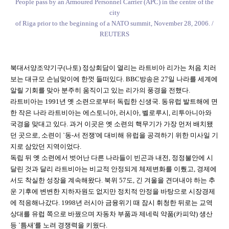
People pass by an Armoured Personnel Carrier (APC) in the centre of the
city
of Riga prior to the beginning of a NATO summit, November 28, 2006. /
REUTERS
북대서양조약기구(나토) 정상회담이 열리는 라트비아 리가는 처음 치러
보는 대규모 손님맞이에 한껏 들떠있다. BBC방송은 27일 나라를 세계에
알릴 기회를 맞아 분주히 움직이고 있는 리가의 풍경을 전했다.
라트비아는 1991년 옛 소련으로부터 독립한 신생국. 동유럽 발트해에 면
한 작은 나라 라트비아는 에스토니아, 러시아, 벨로루시, 리투아니아와
국경을 맞대고 있다. 과거 이곳은 옛 소련의 핵무기가 가장 먼저 배치됐
던 곳으로, 소련이 `동-서 전쟁'에 대비해 유럽을 공격하기 위한 미사일 기
지로 삼았던 지역이었다.
독립 뒤 옛 소련에서 벗어난 다른 나라들이 빈곤과 내전, 정정불안에 시
달린 것과 달리 라트비아는 비교적 안정되게 체제변화를 이뤘고, 경제에
서도 착실한 성장을 계속해왔다. 북위 57도, 긴 겨울을 견뎌내야 하는 추
운 기후에 변변한 지하자원도 없지만 정치적 안정을 바탕으로 시장경제
에 적응해나갔다. 1998년 러시아 금융위기 때 잠시 휘청한 뒤로는 교역
상대를 유럽 쪽으로 바꿨으며 자동차 부품과 제네릭 약품(카피약) 생산
등 `틈새'를 노려 경쟁력을 키웠다.