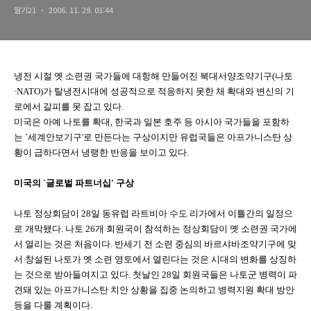
딸기21
2006. 11. 29. 01:44
냉전 시절 옛 소련권 국가들에 대항해 만들어진 북대서양조약기구(나토
·NATO)가 탈냉전시대에 성공적으로 적응하지 못한 채 확대와 변신의 기
로에서 갈피를 못 잡고 있다.
미국은 아예 나토를 확대, 한국과 일본 호주 등 아시아 국가들을 포함하
는 `세계안보기구'로 만든다는 구상이지만 유럽국들은 아프가니스탄 상
황이 급하다면서 냉랭한 반응을 보이고 있다.
미국의 `글로벌 파트너십' 구상
나토 정상회담이 28일 동유럽 라트비아 수도 리가에서 이틀간의 일정으
로 개막됐다. 나토 26개 회원국이 참석하는 정상회담이 옛 소련권 국가에
서 열리는 것은 처음이다. 반세기 전 소련 중심의 바르샤바조약기구에 맞
서 창설된 나토가 옛 소련 영토에서 열린다는 것은 시대의 변화를 상징하
는 것으로 받아들여지고 있다. 첫날인 28일 회원국들은 나토군 병력이 파
견돼 있는 아프가니스탄 치안 상황을 집중 논의하고 병력지원 확대 방안
등을 다룰 계획이다.