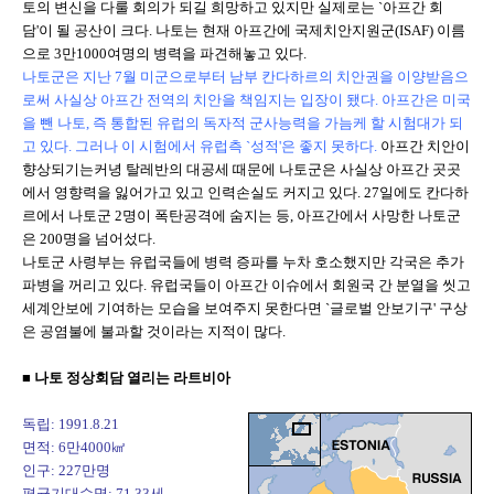
토의 변신을 다룰 회의가 되길 희망하고 있지만 실제로는 `아프간 회
담'이 될 공산이 크다. 나토는 현재 아프간에 국제치안지원군(ISAF) 이름
으로 3만1000여명의 병력을 파견해놓고 있다.
나토군은 지난 7월 미군으로부터 남부 칸다하르의 치안권을 이양받음으
로써 사실상 아프간 전역의 치안을 책임지는 입장이 됐다. 아프간은 미국
을 뺀 나토, 즉 통합된 유럽의 독자적 군사능력을 가늠케 할 시험대가 되
고 있다. 그러나 이 시험에서 유럽측 `성적'은 좋지 못하다.
아프간 치안이
향상되기는커녕 탈레반의 대공세 때문에 나토군은 사실상 아프간 곳곳
에서 영향력을 잃어가고 있고 인력손실도 커지고 있다. 27일에도 칸다하
르에서 나토군 2명이 폭탄공격에 숨지는 등, 아프간에서 사망한 나토군
은 200명을 넘어섰다.
나토군 사령부는 유럽국들에 병력 증파를 누차 호소했지만 각국은 추가
파병을 꺼리고 있다. 유럽국들이 아프간 이슈에서 회원국 간 분열을 씻고
세계안보에 기여하는 모습을 보여주지 못한다면 `글로벌 안보기구' 구상
은 공염불에 불과할 것이라는 지적이 많다.
■ 나토 정상회담 열리는 라트비아
독립: 1991.8.21
면적: 6만4000㎢
인구: 227만명
평균기대수명: 71.33세