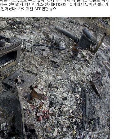
화재는 전력회사 퍼시픽가스·전기(PT&E)의 설비에서 일어난 불씨가
일어났다. 가이저빌 AFP연합뉴스