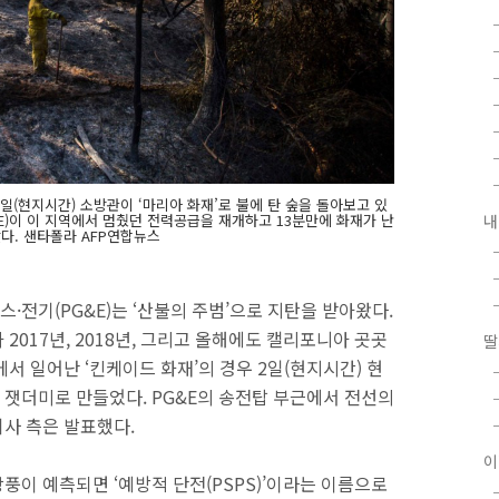
(현지시간) 소방관이 ‘마리아 화재’로 불에 탄 숲을 돌아보고 있
내
E)이 이 지역에서 멈췄던 전력공급을 재개하고 13분만에 화재가 난
다. 샌타폴라 AFP연합뉴스
전기(PG&E)는 ‘산불의 주범’으로 지탄을 받아왔다.
2017년, 2018년, 그리고 올해에도 캘리포니아 곳곳
딸
서 일어난 ‘킨케이드 화재’의 경우 2일(현지시간) 현
을 잿더미로 만들었다. PG&E의 송전탑 부근에서 전선의
사 측은 발표했다.
이
강풍이 예측되면 ‘예방적 단전(PSPS)’이라는 이름으로