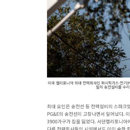
미국 캘리포니아 최대 전력회사인 퍼시픽가스·전기(PG
빌의 송전설비를 수리
최대 요인은 송전선 등 전력설비의 스파크였다
PG&E의 송전선이 고장나면서 일어났다. 
3900가구가 집을 잃었다. 서던캘리포니아에
다른 전력회사들의 시설에서도 이미 숱한 