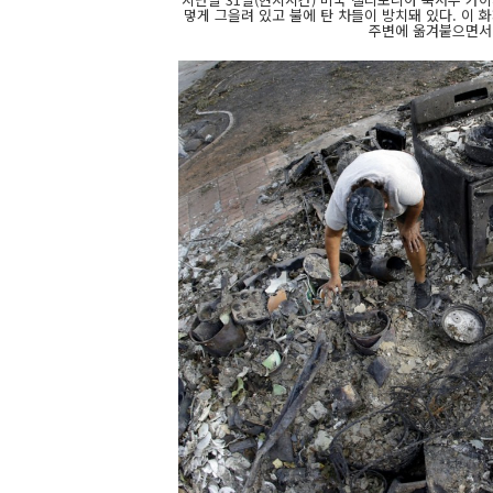
멓게 그을려 있고 불에 탄 차들이 방치돼 있다. 이 
주변에 옮겨붙으면서 