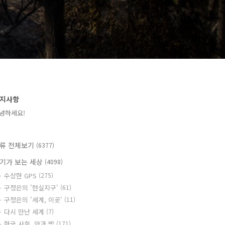
지사항
녕하세요!
류 전체보기
(6377)
기가 보는 세상
(4098)
수상한 GPS
(275)
구정은의 '현실지구'
(61)
구정은의 '세계, 이곳'
(11)
다시 만난 세계
(7)
한국 사회, 안과 밖
(171)