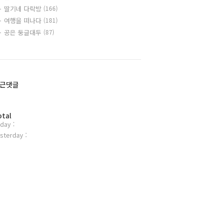
딸기네 다락방
(166)
여행을 떠나다
(181)
공은 둥글대두
(87)
근댓글
otal
day :
sterday :