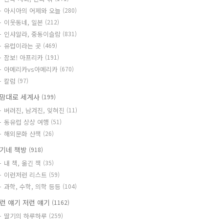
아시아의 어제와 오늘
(280)
이웃동네, 일본
(212)
인샤알라, 중동이슬람
(831)
유럽이라는 곳
(469)
잠보! 아프리카
(191)
아메리카vs아메리카
(670)
칼럼
(97)
맘대로 세계사
(199)
버려진, 남겨진, 잊혀진
(11)
동유럽 상상 여행
(51)
해외문화 산책
(26)
기네 책방
(918)
내 책, 옮긴 책
(35)
이런저런 리스트
(59)
과학, 수학, 의학 등등
(104)
런 얘기 저런 얘기
(1162)
딸기의 하루하루
(259)