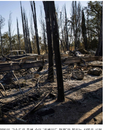
저빌의 고속도로 주변 숲이 ‘킨케이드 화재’라 불리는 산불로 시커