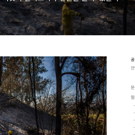
공
안
분
딸