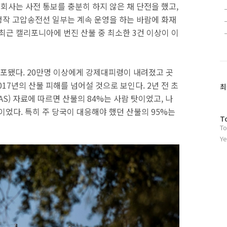
 회사는 사전 통보를 충분히 하지 않은 채 단전을 했고,
 정작 고압송전선 일부는 계속 운영을 하는 바람에 화재
최근 캘리포니아에 번진 산불 중 최소한 3건 이상이 이
포됐다. 20만명 이상에게 강제대피령이 내려졌고 곳
017년의 산불 피해를 넘어설 것으로 보인다. 2년 전 초
최
S) 자료에 따르면 산불의 84%는 사람 탓이었고, 나
이었다. 특히 주 당국이 대응해야 했던 산불의 95%는
방
T
To
문
자
Ye
수