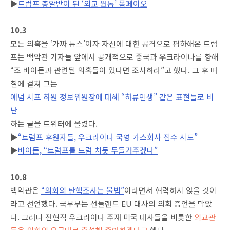
▶
트럼프 총알받이 된 ‘외교 원톱’ 폼페이오
10.3
모든 의혹을 ‘가짜 뉴스’이자 자신에 대한 공격으로 폄하해온 트럼
프는 백악관 기자들 앞에서 공개적으로 중국과 우크라이나를 향해
“조 바이든과 관련된 의혹들이 있다면 조사하라”고 했다. 그 후 며
칠에 걸쳐 그는
애덤 시프 하원 정보위원장에 대해 “하류인생” 같은 표현들로 비
난
하는 글을 트위터에 올렸다.
▶
“트럼프 후원자들, 우크라이나 국영 가스회사 접수 시도”
▶
바이든, “트럼프를 드럼 치듯 두들겨주겠다”
10.8
백악관은
“의회의 탄핵조사는 불법”
이라면서 협력하지 않을 것이
라고 선언했다. 국무부는 선들랜드 EU 대사의 의회 증언을 막았
다. 그러나 전현직 우크라이나 주재 미국 대사들을 비롯한
외교관