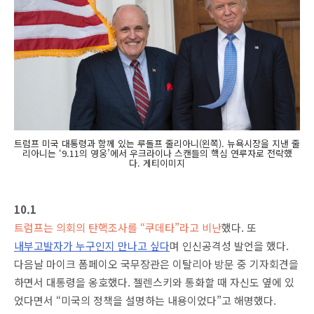
트럼프 미국 대통령과 함께 있는 루돌프 줄리아니(왼쪽). 뉴욕시장을 지낸 줄
리아니는 ‘9.11의 영웅’에서 우크라이나 스캔들의 핵심 연루자로 전락했
다. 게티이미지
10.1
트럼프는 의회의 탄핵조사를 “쿠데타”라고 비난
했다. 또
내부고발자가 누구인지 만나고 싶다
며 인신공격성 발언을 했다.
다음날 마이크 폼페이오 국무장관은 이탈리아 방문 중 기자회견을
하면서 대통령을 옹호했다. 젤렌스키와 통화할 때 자신도 옆에 있
었다면서 “미국의 정책을 설명하는 내용이었다”고 해명했다.