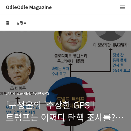
OdleOdle Magazine
홈
방명록
딸기가 보는 세상/수상한 GPS
[구정은의 '수상한 GPS']
트럼프는 어쩌다 탄핵 조사를?
'우크라이나 스캔들' 총정리