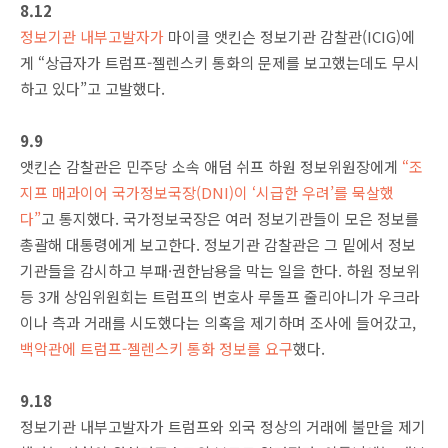
8.12
정보기관 내부고발자가
마이클 앳킨슨 정보기관 감찰관(ICIG)에
게 “상급자가 트럼프-젤렌스키 통화의 문제를 보고했는데도 무시
하고 있다”고 고발했다.
9.9
앳킨슨 감찰관은 민주당 소속 애덤 쉬프 하원 정보위원장에게
“조
지프 매과이어 국가정보국장(DNI)이 ‘시급한 우려’를 묵살했
다”
고 통지했다. 국가정보국장은 여러 정보기관들이 모은 정보를
총괄해 대통령에게 보고한다. 정보기관 감찰관은 그 밑에서 정보
기관들을 감시하고 부패·권한남용을 막는 일을 한다. 하원 정보위
등 3개 상임위원회는 트럼프의 변호사 루돌프 줄리아니가 우크라
이나 측과 거래를 시도했다는 의혹을 제기하며 조사에 들어갔고,
백악관에 트럼프-젤렌스키 통화 정보를 요구
했다.
9.18
정보기관 내부고발자가 트럼프와 외국 정상의 거래에 불만을 제기