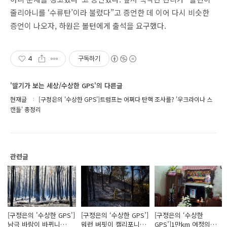
줄리아니를 ‘수류탄’이라 불렀다”고 증언한 데 이어 다시 비슷한
증언이 나오자, 하원은 볼턴에게 출석을 요구했다.
4
구독하기
'딸기가 보는 세상/수상한 GPS'의 다른글
현재글
[구정은의 '수상한 GPS']트럼프는 어쩌다 탄핵 조사를? '우크라이나 스
캔들' 총정리
관련글
[구정은의 '수상한 GPS']
[구정은의 ‘수상한 GPS’]
[구정은의 ‘수상한
남극 바람이 바뀌니
워런 버핏이 캘리포니아
GPS’]1만km 여정의