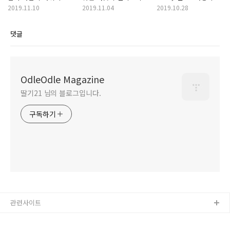
불길이 치솟는다
산불을 끌 수 있을까
끝은 죽음의 냉동고였다
2019.11.10
2019.11.04
2019.10.28
댓글
OdleOdle Magazine
딸기21 님의 블로그입니다.
구독하기
관련사이트