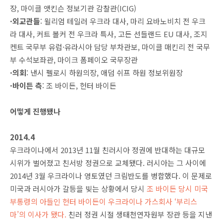
장, 마이클 앳킨슨 정보기관 감찰관(ICIG)
·외교관들
: 윌리엄 테일러 우크라 대사, 마리 요바노비치 전 우크
라 대사, 커트 볼커 전 우크라 특사, 고든 선들랜드 EU 대사, 조지
켄트 국무부 유럽·유라시아 담당 부차관보, 마이클 매킨리 전 국무
부 수석보좌관, 마이크 폼페이오 국무장관
·의회
: 낸시 펠로시 하원의장, 애덤 쉬프 하원 정보위원장
·바이든 측
: 조 바이든, 헌터 바이든
어떻게 진행됐나
2014.4
우크라이나에서 2013년 11월 친러시아 정권에 반대하는 대규모
시위가 벌어졌고 친서방 정권으로 교체됐다. 러시아는 그 사이에
2014년 3월 우크라이나 영토였던 크림반도를 병합했다. 이 문제로
미국과 러시아가 갈등을 빚는 상황에서 당시
조 바이든 당시 미국
부통령의 아들인 헌터 바이든이 우크라이나 가스회사 ‘부리스
마’의 이사가 됐다.
친러 정권 시절 생태천연자원부 장관 등을 지낸