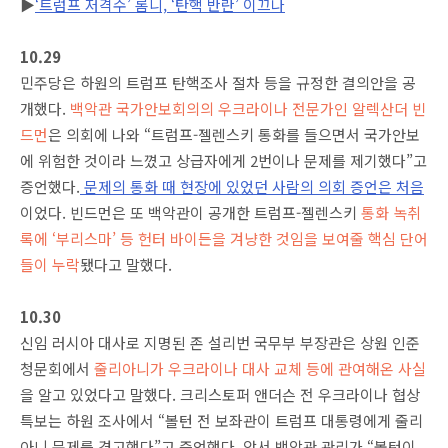
▶
‘트럼프 저격수’ 롬니, ‘탄핵 반란’ 이끄나
10.29
민주당은 하원의 트럼프 탄핵조사 절차 등을 규정한 결의안을 공
개했다.
백악관 국가안보회의의 우크라이나 전문가인 알렉산더 빈
드먼
은 의회에 나와 “트럼프-젤렌스키 통화를 들으면서 국가안보
에 위험한 것이라 느꼈고 상급자에게 2번이나 문제를 제기했다”고
증언했다.
문제의 통화 때 현장에 있었던 사람의 의회 증언은 처음
이었다. 빈드먼은 또 백악관이 공개한 트럼프-젤렌스키
통화 녹취
록에 ‘부리스마’ 등 헌터 바이든을 겨냥한 것임을 보여줄 핵심 단어
들이 누락
됐다고 말했다.
10.30
신임 러시아 대사로 지명된 존 설리번 국무부 부장관은 상원 인준
청문회에서
줄리아니가 우크라이나 대사 교체 등에 관여해온 사실
을 알고 있었다고 말했다. 크리스토퍼 앤더슨 전 우크라이나 협상
특보는 하원 조사에서 “볼턴 전 보좌관이 트럼프 대통령에게 줄리
아니 문제를 경고했다”고 증언했다. 앞서 백악관 관리가 “볼턴이