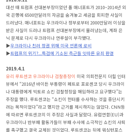
대선 때 트럼프 선대본부장이었던 폴 매너포트가 2010~2014년 외
국 은행에 6500만달러의 자금을 숨겨놓고 세금을 회피한 사실이
드러났다. 매너포트는 우크라이나 정부로부터 2000만달러 이상을
받은 사실이 드러나 트럼프 선대본부장에서 물러났는데, 계좌 은
닉 문제로 다시 우크라이나 연루설이 부각됐다.
▶
우크라이나 친러 정권 위해 미국 언론에 로비
▶
트럼프의 위기?...특검에 기소된 측근들 잇따른 유죄 판결
2019.4.1
유리 루트센코 우크라이나 검찰총장이
미국 의회전문지 더힐 인터
뷰에서 “2016년 바이든 부통령이 페트로 포로셴코 당시 우크라이
나 대통령에게 빅토르 쇼킨 검찰청장을 해임하라고 요구했다”는
주장을 했다. 루트센코는 “쇼킨이 헌터를 수사하는 것을 중단시키
려는 목적이었다”라고 했지만 근거를 제시하지는 않았다. CNN등
에 따르면 루트센코의 이 주장은 사실과 달랐다. 유럽연합(EU)과
우크라이나 반부패 활동가들이 부패 수사에 소극적인 쇼킨의 사퇴
를 촉구했고 결국 교체된 것이었다. 루트센코는 뒤에 워싱턴포스