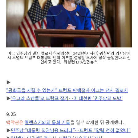
미국 민주당의 낸시 펠로시 하원의장이 24일(현지시간) 워싱턴의 의사당에
서 도널드 트럼프 대통령의 탄핵 여부를 결정할 조사에 공식 돌입한다고 선
언하고 있다. 워싱턴 EPA연합뉴스
▶
“공화국을 지킬 수 있는가” 트럼프 탄핵절차 이끄는 낸시 펠로시
▶
‘우크라 스캔들’로 트럼프 잡기…미 대선판 ‘민주당의 도박’
9.25
백악관은
젤렌스키와의 통화 기록
을 일부 삭제한 뒤 공개했다.
▶
민주당 “대통령 직권남용 드러나”…트럼프 “압력 전혀 없었다”