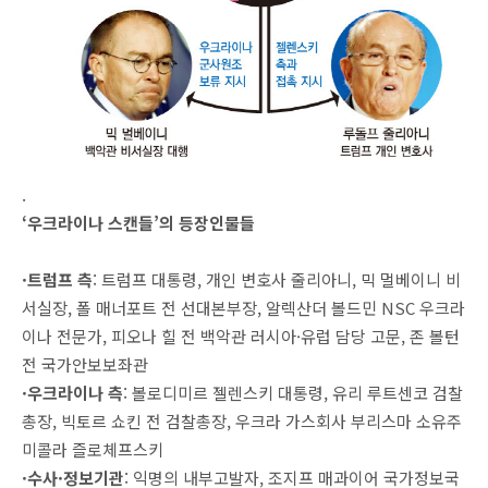
.
‘우크라이나 스캔들’의 등장인물들
·트럼프 측
: 트럼프 대통령, 개인 변호사 줄리아니, 믹 멀베이니 비
서실장, 폴 매너포트 전 선대본부장, 알렉산더 볼드민 NSC 우크라
이나 전문가, 피오나 힐 전 백악관 러시아·유럽 담당 고문, 존 볼턴
전 국가안보보좌관
·우크라이나 측
: 볼로디미르 젤렌스키 대통령, 유리 루트센코 검찰
총장, 빅토르 쇼킨 전 검찰총장, 우크라 가스회사 부리스마 소유주
미콜라 즐로체프스키
·수사·정보기관
: 익명의 내부고발자, 조지프 매과이어 국가정보국