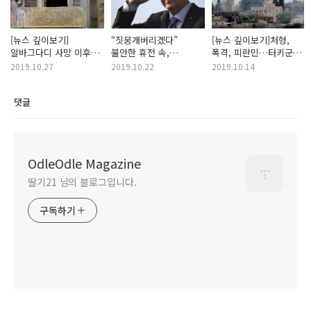
[뉴스 깊이보기]
“짓뭉개버리겠다”
[뉴스 깊이보기]처형,
알바그다디 사망 이후…
불안한 휴전 속,
폭격, 피란민…터키군
IS 격퇴전 어떻게 될까
에르도안의 엄포
잔혹행위에 시리아 북부
2019.10.27
2019.10.22
2019.10.14
인도적 재앙
댓글
OdleOdle Magazine
딸기21 님의 블로그입니다.
구독하기