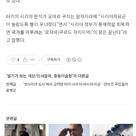
수 있다.
터키의 시리아 분석가 오마르 쿠치는 알자지라에 “시리아자유군
이 놀랍도록 빨리 무너졌다”면서 “시리아 정부가 통제력을 회복하
면
국가를
이루려는
‘로자바(쿠르드 자치지역)’의 꿈은 끝난다”라
고 말했다.
4
구독하기
'딸기가 보는 세상/인샤알라, 중동이슬람'의 다른글
현재글
'앗시리아 도시'에서 교차한 터키·시리아·러시아·미군…만비즈 주민들의
운명은
관련글