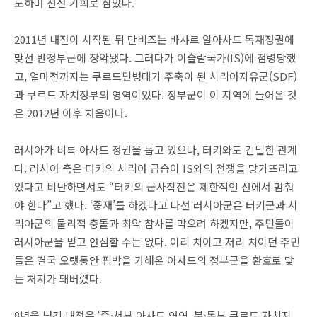
도하며 선전 기회로 삼았다.
2011년 내전이 시작된 뒤 만비즈는 바샤르 알아사드 독재정권에
맞선 반정부군에 장악됐다. 그러다가 이슬람국가(IS)에 점령당했
고, 얼마전까지는 쿠르드민병대가 주축이 된 시리아자유군(SDF)
과 쿠르드 자치정부의 영역이었다. 정부군이 이 지역에 들어온 것
은 2012년 이후 처음이다.
러시아가 비록 아사드 정권을 돕고 있으나, 터키와도 긴밀한 관계
다. 러시아 측은 터키의 시리아 급습이 IS와의 전쟁을 망가뜨리고
있다고 비난하면서도 “터키의 군사작전은 제한적인 선에서 멈춰
야 한다”고 했다. ‘중재’를 하겠다고 나선 러시아군은 터키군과 시
리아군의 물리적 충돌과 최악 참사를 막으려 하겠지만, 주민들이
러시아군을 믿고 안심할 수는 없다. 이리 치이고 저리 치이던 주민
들은 결국 오랫동안 핍박을 가해온 아사드의 정부군을 환호로 맞
는 처지가 돼버렸다.
8년을 넘긴 내전은 ‘중·서부 아사드 영역, 북·동부 쿠르드 자치지