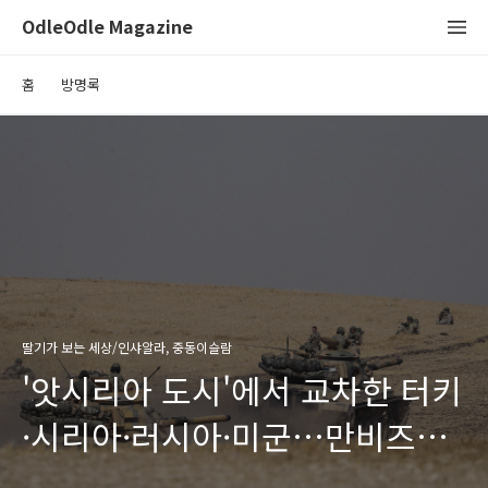
OdleOdle Magazine
홈
방명록
딸기가 보는 세상/인샤알라, 중동이슬람
'앗시리아 도시'에서 교차한 터키
·시리아·러시아·미군…만비즈
주민들의 운명은