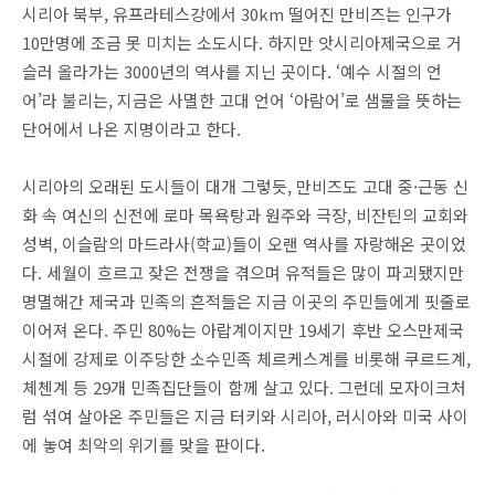
시리아 북부, 유프라테스강에서 30km 떨어진 만비즈는 인구가
10만명에 조금 못 미치는 소도시다. 하지만 앗시리아제국으로 거
슬러 올라가는 3000년의 역사를 지닌 곳이다. ‘예수 시절의 언
어’라 불리는, 지금은 사멸한 고대 언어 ‘아람어’로 샘물을 뜻하는
단어에서 나온 지명이라고 한다.
시리아의 오래된 도시들이 대개 그렇듯, 만비즈도 고대 중·근동 신
화 속 여신의 신전에 로마 목욕탕과 원주와 극장, 비잔틴의 교회와
성벽, 이슬람의 마드라사(학교)들이 오랜 역사를 자랑해온 곳이었
다. 세월이 흐르고 잦은 전쟁을 겪으며 유적들은 많이 파괴됐지만
명멸해간 제국과 민족의 흔적들은 지금 이곳의 주민들에게 핏줄로
이어져 온다. 주민 80%는 아랍계이지만 19세기 후반 오스만제국
시절에 강제로 이주당한 소수민족 체르케스계를 비롯해 쿠르드계,
체첸계 등 29개 민족집단들이 함께 살고 있다. 그런데 모자이크처
럼 섞여 살아온 주민들은 지금 터키와 시리아, 러시아와 미국 사이
에 놓여 최악의 위기를 맞을 판이다.