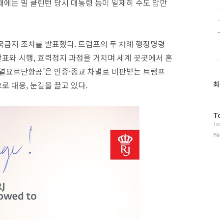
 때에는 빌 클린턴 당시 대통령 등이 일제히 수도 암만
국금지 조치를 발표했다. 트럼프의 두 차례 행정명령
표와 시행, 효력정지 과정을 거치며 세계 곳곳에서 혼
로열요르단항공’은 인종·종교 차별로 비판받는 트럼프
 대응, 눈길을 끌고 있다.
최
방
T
To
문
자
Ye
수