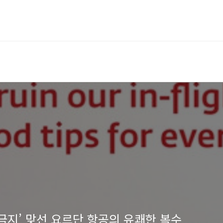
[구정은의 세계]‘무슬림 입국금지’ 맞선 요르단 항공의 유쾌한 복수