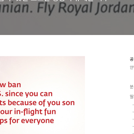
공
안
분
딸