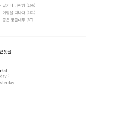
딸기네 다락방
(166)
여행을 떠나다
(181)
공은 둥글대두
(87)
근댓글
otal
day :
sterday :