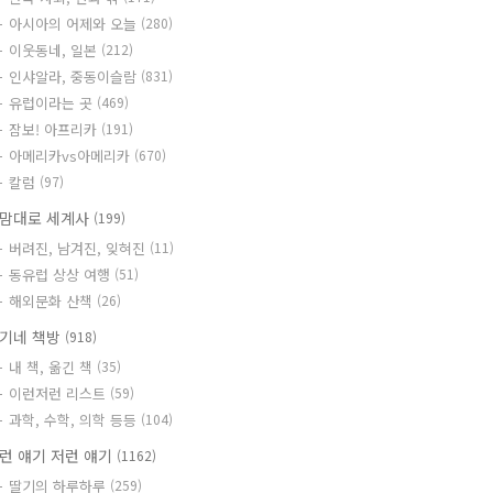
아시아의 어제와 오늘
(280)
이웃동네, 일본
(212)
인샤알라, 중동이슬람
(831)
유럽이라는 곳
(469)
잠보! 아프리카
(191)
아메리카vs아메리카
(670)
칼럼
(97)
맘대로 세계사
(199)
버려진, 남겨진, 잊혀진
(11)
동유럽 상상 여행
(51)
해외문화 산책
(26)
기네 책방
(918)
내 책, 옮긴 책
(35)
이런저런 리스트
(59)
과학, 수학, 의학 등등
(104)
런 얘기 저런 얘기
(1162)
딸기의 하루하루
(259)