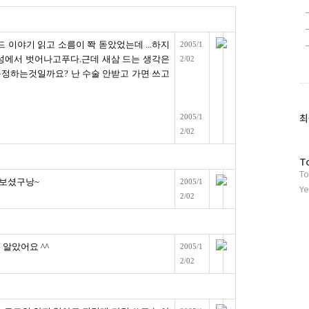
드 이야기 읽고 소름이 쫙 돋았었는데 ...하지
2005/1
체성에서 벗어나고푸다.근데 새삼 드는 생각은
2/02
규정하는것일까요? 난 수술 안받고 가면 쓰고
최
2005/1
2/02
방
T
To
문
아보셨구낭~
2005/1
자
Ye
2/02
수
 알았어요 ^^
2005/1
2/02