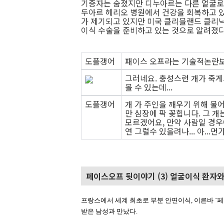
기증자는 숨졌지만 디누아르는 다른 얼굴로 
두아르 헤리오 병원에서 건강을 회복하고 있
가 제기되고 있지만 미국 클리블랜드 클리닉
이식 수술을 준비하고 있는 것으로 알려졌다
도플갱어
패이스 오프라는 기술적논란보다
그러네요. 충성스런 개가 죽게
볼 수 있는데...
도플갱어
개 가 주인을 깨우기 위해 물어
만 심장에 팍 꽂힙니다. 그 
모르겠어요, 만약 사람일 경
연 그럴수 있을려나... 아...
페이스오프 뒷이야기 (3) 얼굴이식 환자
프랑스에서 세계 최초로 부분 안면이식, 이른바 `페
받은 남성과 만났다.