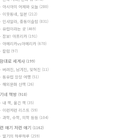
아시아의 어제와 오늘
(280)
이웃동네, 일본
(212)
인샤알라, 중동이슬람
(831)
유럽이라는 곳
(469)
잠보! 아프리카
(191)
아메리카vs아메리카
(670)
칼럼
(97)
맘대로 세계사
(199)
버려진, 남겨진, 잊혀진
(11)
동유럽 상상 여행
(51)
해외문화 산책
(26)
기네 책방
(918)
내 책, 옮긴 책
(35)
이런저런 리스트
(59)
과학, 수학, 의학 등등
(104)
런 얘기 저런 얘기
(1162)
딸기의 하루하루
(259)