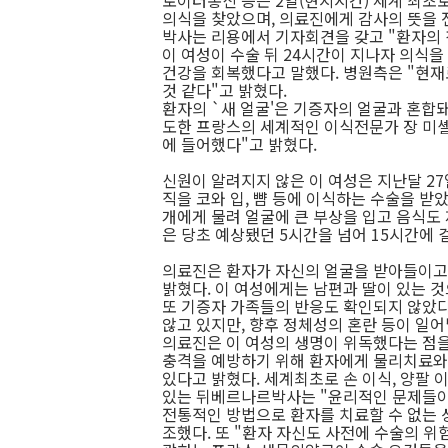
로이터통신 등은 2일(현지시간) 세계 최초
의식을 찾았으며, 의료진에게 감사의 뜻을 
박사는 리용에서 기자회견을 갖고 "환자의 
이 여성이 수술 뒤 24시간이 지나자 의식을
건강을 회복했다고 말했다. 병원측은 "현
것 같다"고 밝혔다.
환자의 `새 얼굴'은 기증자의 얼굴과 혼합
도한 프랑스의 세계적인 이식전문가 장 미
에 들어했다"고 밝혔다.
신원이 알려지지 않은 이 여성은 지난달 2
직을 코와 입, 뺨 등에 이식하는 수술을 받
개에게 물려 얼굴에 큰 부상을 입고 음식도
은 당초 예상됐던 5시간을 넘어 15시간에 
의료진은 환자가 자신의 얼굴을 받아들이고
밝혔다. 이 여성에게는 남편과 딸이 있는 
또 기증자 가족들의 반응도 확인되지 않았다
않고 있지만, 향후 정체성의 혼란 등이 일어
의료진은 이 여성의 생명이 위독했다는 점을
충격을 예방하기 위해 환자에게 물리치료와
있다고 밝혔다. 세계최초로 손 이식, 양팔 
있는 뒤베르나르박사는 "윤리적인 문제들이 
전통적인 방법으로 환자를 치료할 수 없는 
조했다. 또 "환자 자신도 사전에 수술의 위