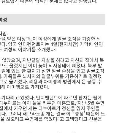
 검토했기 때문에 법적인 문제는 없다고 설명했다.
 여성
사람.
을 받은 여성과, 이 여성에게 얼굴 조직을 기증한 뇌
다. 영국 인디펜던트지는 4일(현지시간) 기막힌 인연
두 여성의 이야기를 소개했다.
 않았으며, 지난달말 자살을 하려고 자신의 집에서 목
으로 옮겼지만 이미 늦어 뇌사상태에 빠졌다. 북부 발
릴에 있는 한 환자가 심한 얼굴 손상을 입고 얼굴조직
다. 가족들은 뇌사자의 얼굴부위를 기증하기로 결정했
으로 옮겨졌다. 리용과 아미앵의 병원에서 온 공동 수
리해 아미앵으로 가져갔다.
 기다리고 있었다. 인디펜던트에 따르면 환자는 릴에
디누아르는 아이 둘을 키우던 미혼모로, 지난 5월 수면
 집에서 키우던 개는 디누아르가 정신을 잃자 주인을
. 그러나 래브라도종 개는 결국 이 `충정' 때문에 도
숨을 끊으려고 수면제를 먹었다"고 고백했다고 신문은