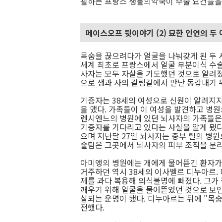
괄하는 프랑스 생물의약국이 수술 요건들을
페이스오프 뒷이야기 (2) 묘한 인연의 두
목숨을 끊으려다가 얼굴을 나눠갖게 된 두 
세계 최초로 프랑스에서 얼굴 부분이식 수술
사자는 모두 자살을 기도했던 것으로 알려졌
으로 생과 사의 갈림길에서 만난 동갑내기 
기증자는 38세의 여성으로 신원이 알려지지
을 맸다. 가족들이 이 여성을 발견하고 병원
렌시엔느의 병원에 있던 뇌사자의 가족들은 
기증자를 기다리고 있다는 사실을 알게 됐
으며 지난달 27일 뇌사자는 중부 릴의 병원
술팀은 그곳에서 뇌사자의 피부 조직을 분
아미앵의 병원에는 개에게 물어뜯긴 환자가
거주하던 역시 38세의 이사벨르 디누아르. 
제를 과다 복용해 의식불명에 빠졌다. 그가
깨우기 위해 얼굴을 물어뜯었던 것으로 보인다
살되는 운명이 됐다. 디누아르는 뒤에 "목
전했다.