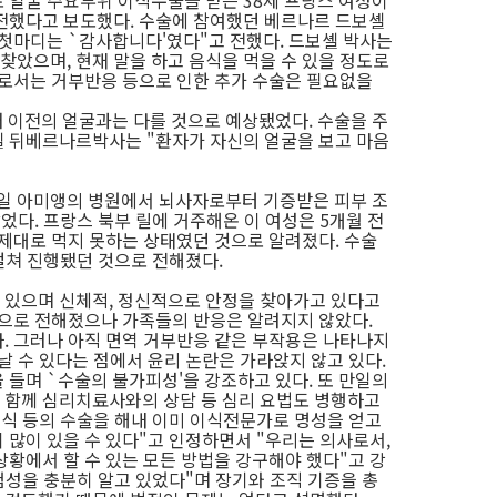
로 얼굴 주요부위 이식수술을 받은 38세 프랑스 여성이
전했다고 보도했다. 수술에 참여했던 베르나르 드보셸
첫마디는 `감사합니다'였다"고 전했다. 드보셸 박사는
 찾았으며, 현재 말을 하고 음식을 먹을 수 있을 정도로
재로서는 거부반응 등으로 인한 추가 수술은 필요없을
돼 이전의 얼굴과는 다를 것으로 예상됐었다. 수술을 주
셸 뒤베르나르박사는 "환자가 자신의 얼굴을 보고 마음
7일 아미앵의 병원에서 뇌사자로부터 기증받은 피부 조
았었다. 프랑스 북부 릴에 거주해온 이 여성은 5개월 전
 제대로 먹지 못하는 상태였던 것으로 알려졌다. 수술
걸쳐 진행됐던 것으로 전해졌다.
 있으며 신체적, 정신적으로 안정을 찾아가고 있다고
것으로 전해졌으나 가족들의 반응은 알려지지 않았다.
. 그러나 아직 면역 거부반응 같은 부작용은 나타나지
날 수 있다는 점에서 윤리 논란은 가라앉지 않고 있다.
 들며 `수술의 불가피성'을 강조하고 있다. 또 만일의
 함께 심리치료사와의 상담 등 심리 요법도 병행하고
이식 등의 수술을 해내 이미 이식전문가로 명성을 얻고
많이 있을 수 있다"고 인정하면서 "우리는 의사로서,
상황에서 할 수 있는 모든 방법을 강구해야 했다"고 강
험성을 충분히 알고 있었다"며 장기와 조직 기증을 총