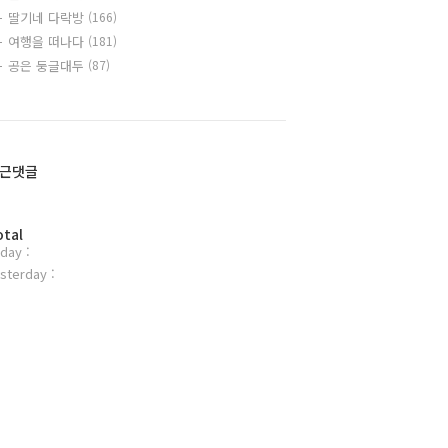
딸기네 다락방
(166)
여행을 떠나다
(181)
공은 둥글대두
(87)
근댓글
otal
day :
sterday :