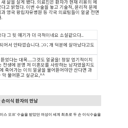
새 삶을 살게 됐다. 의료진은 환자가 현재 리용의 에
다고 밝혔다. 이번 수술을 놓고 기술적, 윤리적 문제
과 영국 왕립자유병원 등 각국 의료팀들이 얼굴 전면
.
 그 뒷 얘기가 더 극적이네요 소설같으다..
되어서 안타깝습니다. ;ㅁ; 개 덕분에 살아났다고도
뜯었다는 대목....그것도 얼굴을! 정말 엽기적이지
개는 전생에 분명 저 미혼모를 사랑하는 남자였을지도
우에 죽어가는 이의 얼굴을 물어뜯어야만 산다면 과
먼가 막 물어뜯고 싶군요,^^
와 손이식 환자의 만남
이스 오프' 수술을 받았던 여성이 세계 최초로 두 손 이식수술을