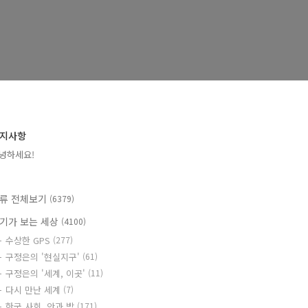
지사항
녕하세요!
류 전체보기
(6379)
기가 보는 세상
(4100)
수상한 GPS
(277)
구정은의 '현실지구'
(61)
구정은의 '세계, 이곳'
(11)
다시 만난 세계
(7)
한국 사회, 안과 밖
(171)