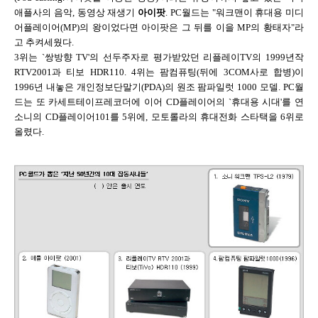
애플사의 음악, 동영상 재생기
아이팟
. PC월드는 "워크맨이 휴대용 미디
어플레이어(MP)의 왕이었다면 아이팟은 그 뒤를 이을 MP의 황태자"라
고 추켜세웠다.
3위는 `쌍방향 TV'의 선두주자로 평가받았던 리플레이TV의 1999년작
RTV2001과 티보 HDR110. 4위는 팜컴퓨팅(뒤에 3COM사로 합병)이
1996년 내놓은 개인정보단말기(PDA)의 원조 팜파일럿 1000 모델. PC월
드는 또 카세트테이프레코더에 이어 CD플레이어의 `휴대용 시대'를 연
소니의 CD플레이어101를 5위에, 모토롤라의 휴대전화 스타택을 6위로
올렸다.