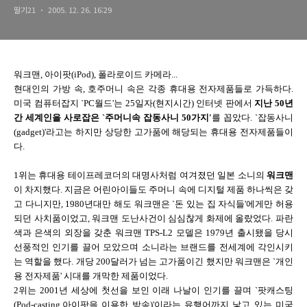
딸기21
2005. 12. 26. 16:29
워크맨, 아이팟(iPod), 폴라로이드 카메라...
현대인의 가방 속, 호주머니 속은 각종 휴대용 전자제품들로 가득하다.
미국 컴퓨터잡지 `PC월드'는 25일자(현지시간) 인터넷 판에서
지난 50년
간 세계인을 사로잡은 `주머니속 잡동사니 50가지'
를 꼽았다. `잡동사니
(gadget)'라고는 하지만 상당한 고가품에 해당되는 휴대용 전자제품들이
다.
1위는 휴대용 테이프레코더의 대명사처럼 여겨졌던 일본 소니의
워크맨
이 차지했다. 지금은 어린아이들도 주머니 속에 디지털 제품 하나씩은 갖
고 다니지만, 1980년대만 해도 워크맨은 `돈 있는 집 자식들'에게만 허용
되던 사치품이었고, 워크맨 도난사건이 심심찮게 화제에 올랐었다. 파란
색과 은색의 외장을 갖춘 워크맨 TPS-L2 모델은 1979년 출시됐을 당시
선풍적인 인기를 끌어 모았으며 소니라는 브랜드를 전세계에 각인시키
는 역할을 했다. 개당 200달러가 넘는 고가품이긴 했지만 워크맨은 `개인
용 전자제품' 시대를 개막한 제품이었다.
2위는 2001년 세상에 첫선을 보인 이래 나날이 인기를 끌며 `팟캐스팅
(Pod-casting.아이팟을 이용한 방송)'이라는 유행어까지 낳고 있는 미국