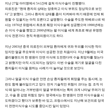
지난 27일 아미앵에서 5시간에 걸쳐 이식수술이 진행됐다.
의료진은 “현재 환자의 상태는 양호하고 이식 부위도 정상적으로 보인
다”고 밝혔다. 그러나 환자의 상태를 좀더 지켜봐야 하기 때문에 언제 퇴
원할 수 있을지는 아직 모른다고 설명했다. 수술을 주도한 뒤베르나르 박
사는 1976년 유럽에서 최초로 췌장 이식수술에 성공했으며 1998년에는
손 이식 수술을 했었고 2000년에는 팔 이식을 세계 최초로 해낸 유명한
이식 전문가다. 현직 하원의원이기도 하다.
지난 2003년 중국 의료진이 피부암 환자에게 귀와 두피를 이식한 적이
있지만 얼굴 주요부위 이식이 성공한 것은 처음이다. 지난 9월에는 미국
클리블랜드의 한 병원이 안면 이식에 도전한다며 수술 희망자를 찾는다
고 밝혔지만 아직 시도되지는 않았다. 이번 수술을 계기로 얼굴을 다친
환자들이 이식을 원하는 사례가 더 늘어날 것으로 보인다.
그러나 얼굴 이식 수술은 안면 손상 환자들에게 희망을 주는 동시에, 논
란도 함께 불러일으키고 있다. 먼저 기술적인 위험이 크다는 점. 조직 이
식 때 일어나는 거부반응이 얼굴 부위에서는 특히 크게 나타날 우려가 있
고, 수술 중 감염 위험도 많다. 영국에서는 한 병원이 안면 이식수술을 시
도하겠다고 했다가 보류한 바 있고, 프랑스에서도 지난해 보건의료 당국
이 전면이식수술 시도를 중단시킨 일이 있었다.