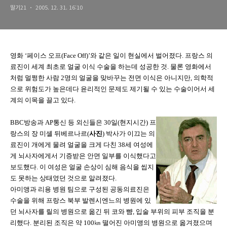
딸기21
2005. 12. 31. 16:10
영화 ‘페이스 오프(Face Off)’와 같은 일이 현실에서 벌어졌다. 프랑스 의
료진이 세계 최초로 얼굴 이식 수술을 하는데 성공한 것. 물론 영화에서
처럼 멀쩡한 사람 2명의 얼굴을 맞바꾸는 전면 이식은 아니지만, 의학적
으로 위험도가 높은데다 윤리적인 문제도 제기될 수 있는 수술이어서 세
계의 이목을 끌고 있다.
BBC방송과 AP통신 등 외신들은 30일(현지시간) 프
랑스의 장 미셸 뒤베르나르(
사진
) 박사가 이끄는 의
료진이 개에게 물려 얼굴을 크게 다친 38세 여성에
게 뇌사자에게서 기증받은 안면 일부를 이식했다고
보도했다. 이 여성은 얼굴 손상이 심해 음식을 씹지
도 못하는 상태였던 것으로 알려졌다.
아미앵과 리용 병원 팀으로 구성된 공동의료진은
수술을 위해 프랑스 북부 발렌시엔느의 병원에 있
던 뇌사자를 릴의 병원으로 옮긴 뒤 코와 뺨, 입술 부위의 피부 조직을 분
리했다. 분리된 조직은 약 100㎞ 떨어진 아미앵의 병원으로 옮겨졌으며