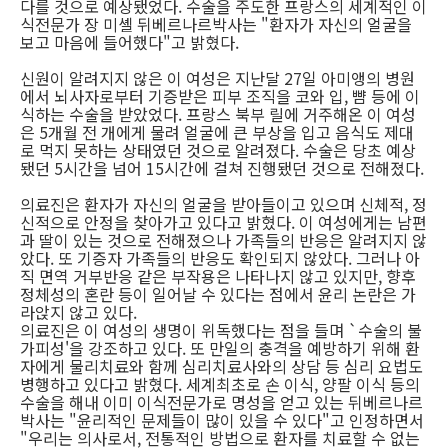
다를 것으로 예상됐었다. 수술을 주도한 프랑스의 세계적인 이
식전문가 장 미셸 뒤베르나르박사는 "환자가 자신의 얼굴을
보고 마음에 들어했다"고 밝혔다.
신원이 알려지지 않은 이 여성은 지난달 27일 아미앵의 병원
에서 뇌사자로부터 기증받은 피부 조직을 코와 입, 뺨 등에 이
식하는 수술을 받았었다. 프랑스 북부 릴에 거주해온 이 여성
은 5개월 전 개에게 물려 얼굴에 큰 부상을 입고 음식도 제대
로 먹지 못하는 상태였던 것으로 알려졌다. 수술은 당초 예상
됐던 5시간을 넘어 15시간에 걸쳐 진행됐던 것으로 전해졌다.
의료진은 환자가 자신의 얼굴을 받아들이고 있으며 신체적, 정
신적으로 안정을 찾아가고 있다고 밝혔다. 이 여성에게는 남편
과 딸이 있는 것으로 전해졌으나 가족들의 반응은 알려지지 않
았다. 또 기증자 가족들의 반응도 확인되지 않았다. 그러나 아
직 면역 거부반응 같은 부작용은 나타나지 않고 있지만, 향후
정체성의 혼란 등이 일어날 수 있다는 점에서 윤리 논란은 가
라앉지 않고 있다.
의료진은 이 여성의 생명이 위독했다는 점을 들며 `수술의 불
가피성'을 강조하고 있다. 또 만일의 충격을 예방하기 위해 환
자에게 물리치료와 함께 심리치료사와의 상담 등 심리 요법도
병행하고 있다고 밝혔다. 세계최초로 손 이식, 양팔 이식 등의
수술을 해내 이미 이식전문가로 명성을 얻고 있는 뒤베르나르
박사는 "윤리적인 문제들이 많이 있을 수 있다"고 인정하면서
"우리는 의사로서, 전통적인 방법으로 환자를 치료할 수 없는