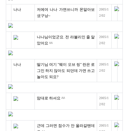
나나
저에여 나나 가면쓰니까 몬알아보
2005/1
셨구낭~
2/02
나나님이었군요. 전 라불리인 줄 알
2005/1
았어요 ^^
2/02
나나
딸기님 여기 "웨이 오브 씽" 란은 로
2005/1
그인 하지 않아도 되던데 가면 쓰고
2/02
놀아도 되요?
맘대로 하셔요 ^^
2005/1
2/02
근데 그러면 점수가 안 올라갈텐데
2005/1