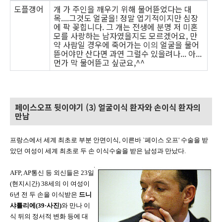
도플갱어
개 가 주인을 깨우기 위해 물어뜯었다는 대
목....그것도 얼굴을! 정말 엽기적이지만 심장
에 팍 꽂힙니다. 그 개는 전생에 분명 저 미혼
모를 사랑하는 남자였을지도 모르겠어요, 만
약 사람일 경우에 죽어가는 이의 얼굴을 물어
뜯어야만 산다면 과연 그럴수 있을려나... 아...
먼가 막 물어뜯고 싶군요,^^
페이스오프 뒷이야기 (3) 얼굴이식 환자와 손이식 환자의
만남
프랑스에서 세계 최초로 부분 안면이식, 이른바 `페이스 오프' 수술을 받
았던 여성이 세계 최초로 두 손 이식수술을 받은 남성과 만났다.
AFP, AP통신 등 외신들은 23일
(현지시간) 38세의 이 여성이
6년 전 두 손을 이식받은
드니
샤틀리에(39­·사진)
와 만나 이
식 뒤의 정서적 변화 등에 대