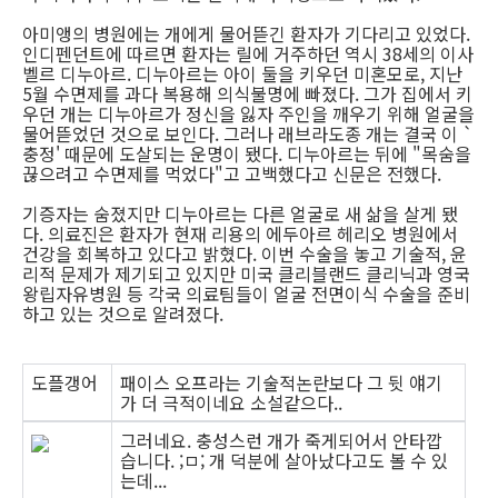
아미앵의 병원에는 개에게 물어뜯긴 환자가 기다리고 있었다.
인디펜던트에 따르면 환자는 릴에 거주하던 역시 38세의 이사
벨르 디누아르. 디누아르는 아이 둘을 키우던 미혼모로, 지난
5월 수면제를 과다 복용해 의식불명에 빠졌다. 그가 집에서 키
우던 개는 디누아르가 정신을 잃자 주인을 깨우기 위해 얼굴을
물어뜯었던 것으로 보인다. 그러나 래브라도종 개는 결국 이 `
충정' 때문에 도살되는 운명이 됐다. 디누아르는 뒤에 "목숨을
끊으려고 수면제를 먹었다"고 고백했다고 신문은 전했다.
기증자는 숨졌지만 디누아르는 다른 얼굴로 새 삶을 살게 됐
다. 의료진은 환자가 현재 리용의 에두아르 헤리오 병원에서
건강을 회복하고 있다고 밝혔다. 이번 수술을 놓고 기술적, 윤
리적 문제가 제기되고 있지만 미국 클리블랜드 클리닉과 영국
왕립자유병원 등 각국 의료팀들이 얼굴 전면이식 수술을 준비
하고 있는 것으로 알려졌다.
도플갱어
패이스 오프라는 기술적논란보다 그 뒷 얘기
가 더 극적이네요 소설같으다..
그러네요. 충성스런 개가 죽게되어서 안타깝
습니다. ;ㅁ; 개 덕분에 살아났다고도 볼 수 있
는데...