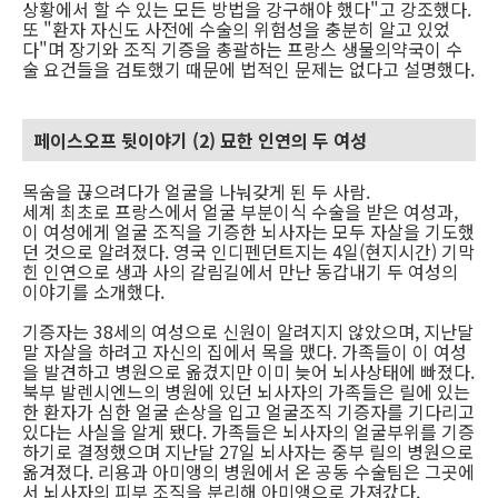
상황에서 할 수 있는 모든 방법을 강구해야 했다"고 강조했다.
또 "환자 자신도 사전에 수술의 위험성을 충분히 알고 있었
다"며 장기와 조직 기증을 총괄하는 프랑스 생물의약국이 수
술 요건들을 검토했기 때문에 법적인 문제는 없다고 설명했다.
페이스오프 뒷이야기 (2) 묘한 인연의 두 여성
목숨을 끊으려다가 얼굴을 나눠갖게 된 두 사람.
세계 최초로 프랑스에서 얼굴 부분이식 수술을 받은 여성과,
이 여성에게 얼굴 조직을 기증한 뇌사자는 모두 자살을 기도했
던 것으로 알려졌다. 영국 인디펜던트지는 4일(현지시간) 기막
힌 인연으로 생과 사의 갈림길에서 만난 동갑내기 두 여성의
이야기를 소개했다.
기증자는 38세의 여성으로 신원이 알려지지 않았으며, 지난달
말 자살을 하려고 자신의 집에서 목을 맸다. 가족들이 이 여성
을 발견하고 병원으로 옮겼지만 이미 늦어 뇌사상태에 빠졌다.
북부 발렌시엔느의 병원에 있던 뇌사자의 가족들은 릴에 있는
한 환자가 심한 얼굴 손상을 입고 얼굴조직 기증자를 기다리고
있다는 사실을 알게 됐다. 가족들은 뇌사자의 얼굴부위를 기증
하기로 결정했으며 지난달 27일 뇌사자는 중부 릴의 병원으로
옮겨졌다. 리용과 아미앵의 병원에서 온 공동 수술팀은 그곳에
서 뇌사자의 피부 조직을 분리해 아미앵으로 가져갔다.