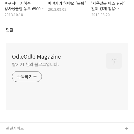
후쿠시마 지하수
미야자키 하야오 "은퇴"
‘지옥같은 아소 탄광’
방사성물질 농도 6500배
일제 강제 징용
2013.09.02
상승
광부들의 신음
2013.10.18
2013.08.20
댓글
OdleOdle Magazine
딸기21 님의 블로그입니다.
구독하기
관련사이트