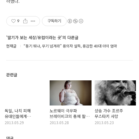
하했다.
9
구독하기
'딸기가 보는 세상/유럽이라는 곳'의 다른글
현재글
“동기 뭐냐, 무기 넘겨라” 용의자 설득, 용감한 40대 아이 엄마
관련글
독일, 나치 피해
노르웨이 극우파
샹송 가수 조르주
유대인들에게
브레이비크의 총에 팔
무스타키 사망
1조1300억원
잃은 소녀
2013.05.29
2013.05.28
2013.05.23
지급하기로
댓글