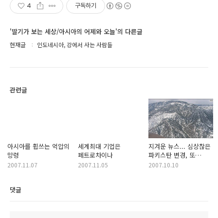
4
구독하기
'딸기가 보는 세상/아시아의 어제와 오늘'의 다른글
현재글
인도네시아, 강에서 사는 사람들
관련글
아시아를 휩쓰는 억압의
세계최대 기업은
지겨운 뉴스... 심상찮은
망령
페트로차이나
파키스탄 변경, 또
유혈사태
2007.11.07
2007.11.05
2007.10.10
댓글