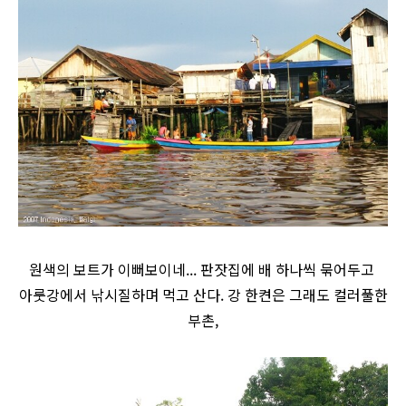
원색의 보트가 이뻐보이네... 판잣집에 배 하나씩 묶어두고
아룻강에서 낚시질하며 먹고 산다. 강 한켠은 그래도 컬러풀한
부촌,